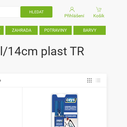
Přihlášení
Košík
T
ZAHRADA
POTRAVINY
BARVY
ml/14cm plast TR
e