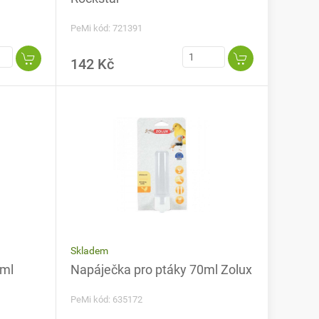
PeMi kód: 721391
142 Kč
Skladem
0ml
Napáječka pro ptáky 70ml Zolux
PeMi kód: 635172