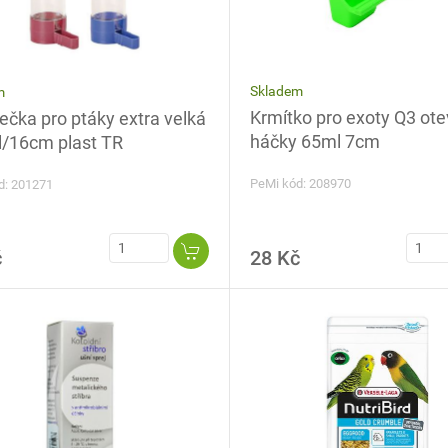
Skladem
m
Krmítko pro exoty Q3 ote
ečka pro ptáky extra velká
háčky 65ml 7cm
/16cm plast TR
PeMi kód: 208970
d: 201271
č
28 Kč