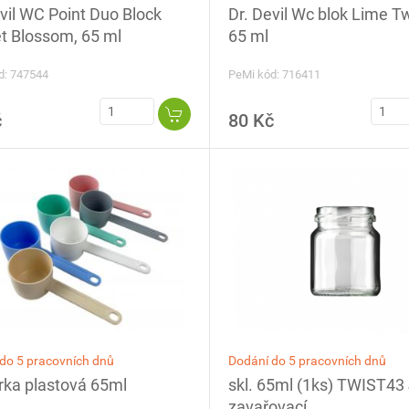
Dr. Devil Wc blok Lime Tw
vil WC Point Duo Block
65 ml
t Blossom, 65 ml
PeMi kód: 716411
d: 747544
č
80 Kč
Dodání do 5 pracovních dnů
do 5 pracovních dnů
skl. 65ml (1ks) TWIST43
ka plastová 65ml
zavařovací