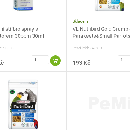
Skladem
m
VL Nutribird Gold Crumbl
ní stříbro spray s
Parakeets&Small Parrots
átorem 30ppm 30ml
PeMi kód: 747813
d: 206536
Kč
193 Kč