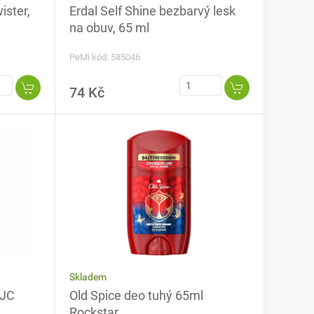
ister,
Erdal Self Shine bezbarvý lesk
na obuv, 65 ml
PeMi kód: 585046
74 Kč
Skladem
 JC
Old Spice deo tuhý 65ml
Rockstar