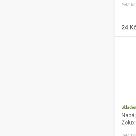
PeMi kó
24 K
Sklade
Napáj
Zolux
PeMi kó