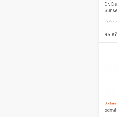
Dr. De
Sunse
PeMi kó
95 K
Dodání 
odměr