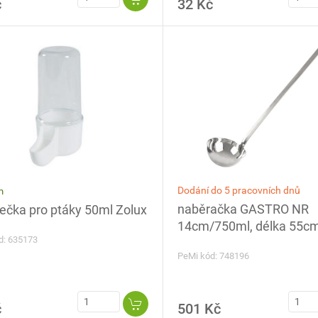
č
32 Kč
Dodání do 5 pracovních dnů
m
naběračka GASTRO NR
ečka pro ptáky 50ml Zolux
14cm/750ml, délka 55c
d: 635173
PeMi kód: 748196
č
501 Kč