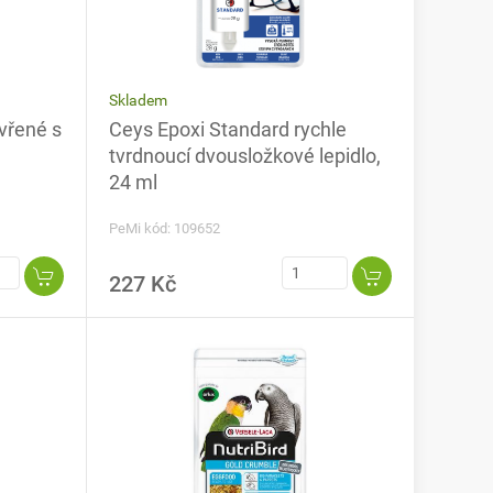
Skladem
vřené s
Ceys Epoxi Standard rychle
tvrdnoucí dvousložkové lepidlo,
24 ml
PeMi kód: 109652
227 Kč