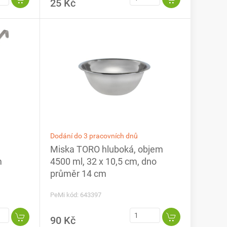
25 Kč
Dodání do 3 pracovních dnů
Miska TORO hluboká, objem
m
4500 ml, 32 x 10,5 cm, dno
průměr 14 cm
PeMi kód: 643397
90 Kč