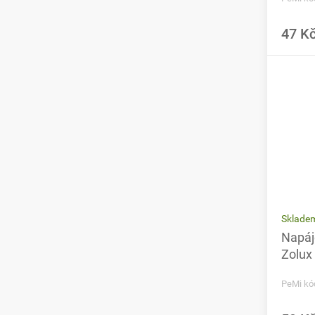
47 K
Sklade
Napáj
Zolux
PeMi kó