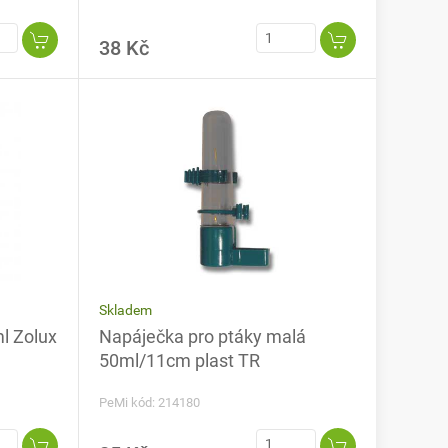
38 Kč
Skladem
l Zolux
Napáječka pro ptáky malá
50ml/11cm plast TR
PeMi kód: 214180