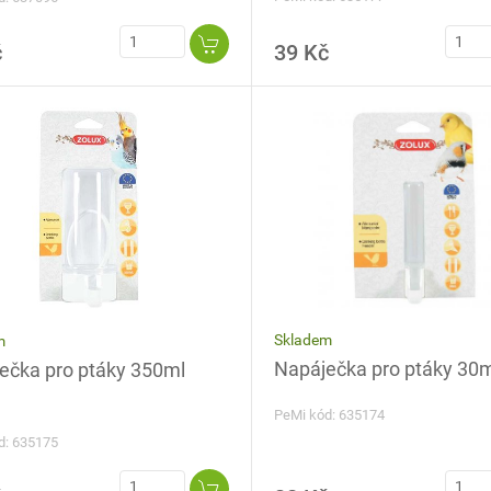
č
39 Kč
Skladem
m
Napáječka pro ptáky 30m
ečka pro ptáky 350ml
PeMi kód: 635174
d: 635175