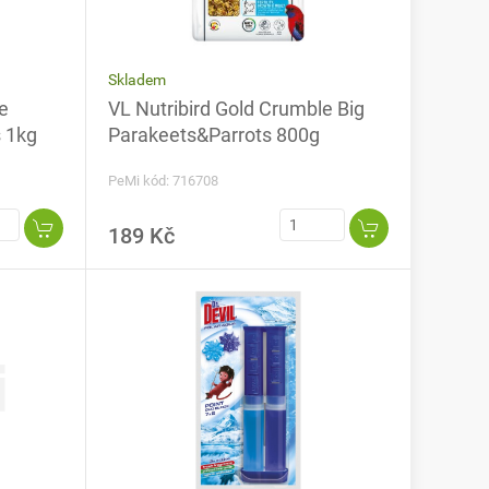
Skladem
e
VL Nutribird Gold Crumble Big
 1kg
Parakeets&Parrots 800g
PeMi kód: 716708
189 Kč