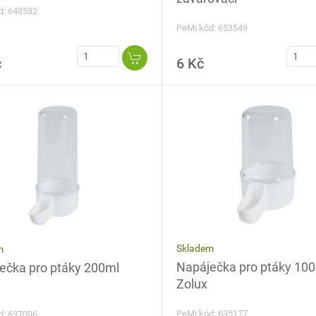
d: 648582
PeMi kód: 653549
č
6 Kč
Skladem
m
Napáječka pro ptáky 10
ečka pro ptáky 200ml
Zolux
PeMi kód: 635177
d: 637096