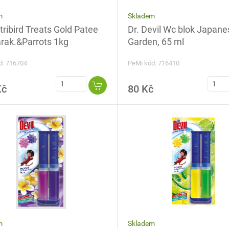
Skladem
m
Dr. Devil Wc blok Japane
ribird Treats Gold Patee
Garden, 65 ml
arak.&Parrots 1kg
PeMi kód: 716410
d: 716704
Kč
80 Kč
Skladem
m