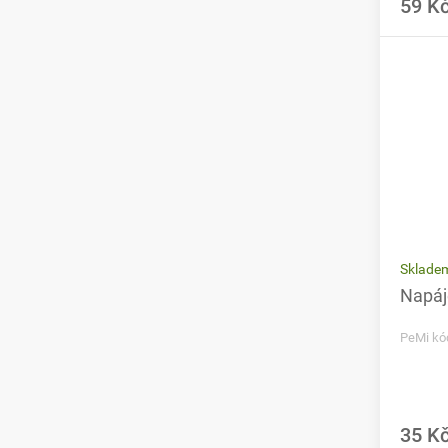
59 K
Sklade
Napáj
PeMi kó
35 K