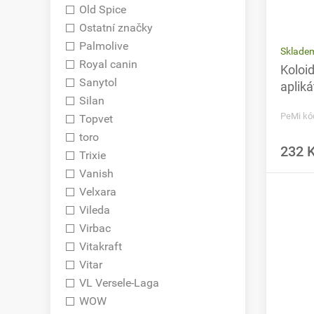
Old Spice
Ostatní značky
Palmolive
Sklade
Royal canin
Koloid
Sanytol
aplik
Silan
PeMi kó
Topvet
toro
232 
Trixie
Vanish
Velxara
Vileda
Virbac
Vitakraft
Vitar
VL Versele-Laga
WOW