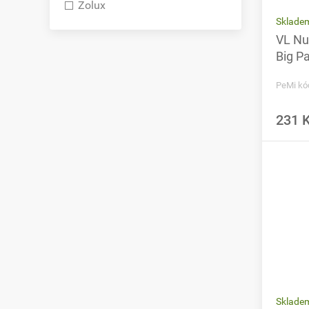
Zolux
Sklade
VL Nut
Big P
PeMi kó
231 
Sklade