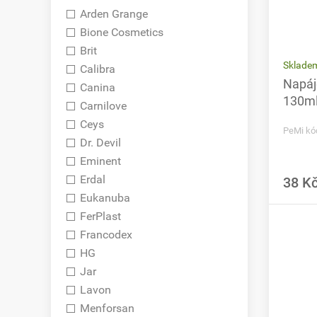
Arden Grange
Bione Cosmetics
Brit
Sklade
Calibra
Napáj
Canina
130ml
Carnilove
Ceys
PeMi kó
Dr. Devil
Eminent
Erdal
38 K
Eukanuba
FerPlast
Francodex
HG
Jar
Lavon
Menforsan