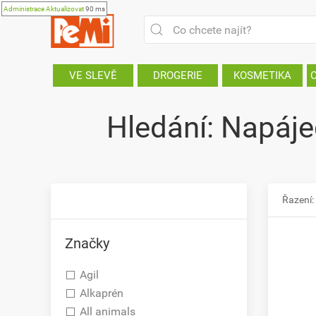
Administrace
Aktualizovat
90 ms
VE SLEVĚ
DROGERIE
KOSMETIKA
Hledání: Napáje
Řazení:
Značky
Agil
Alkaprén
All animals