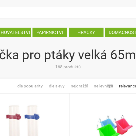
CHOVATELSTVÍ
PAPÍRNICTVÍ
HRAČKY
DOMÁCNOS
čka pro ptáky velká 65
168 produktů
dle popularity
dle slevy
nejdražší
nejlevnější
relevanc