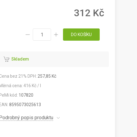
312 Kč
DO KOŠÍKU
Skladem
Cena bez 21% DPH:
257,85 Kč
Měrná cena: 416 Kč / l
PeMi kód:
107820
EAN:
8595073025613
Podrobný popis produktu