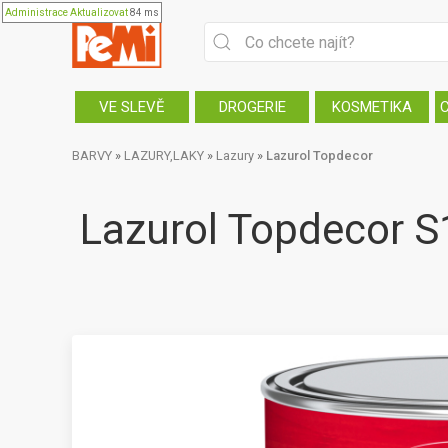
Administrace
Aktualizovat
84 ms
VE SLEVĚ
DROGERIE
KOSMETIKA
BARVY
»
LAZURY,LAKY
»
Lazury
»
Lazurol Topdecor
Lazurol Topdecor S