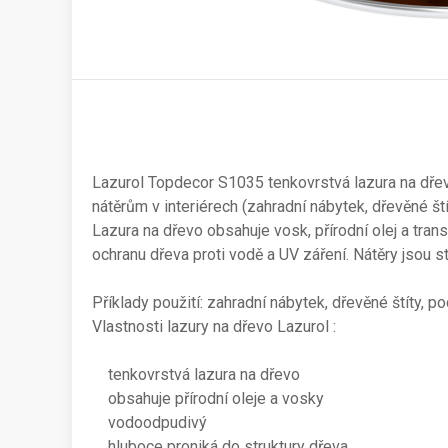
Lazurol Topdecor S1035 tenkovrstvá lazura na dřev
nátěrům v interiérech (zahradní nábytek, dřevěné št
Lazura na dřevo obsahuje vosk, přírodní olej a tra
ochranu dřeva proti vodě a UV záření. Nátěry jsou s
Příklady použití: zahradní nábytek, dřevěné štíty, 
Vlastnosti lazury na dřevo Lazurol :
tenkovrstvá lazura na dřevo
obsahuje přírodní oleje a vosky
vodoodpudivý
hluboce proniká do struktury dřeva