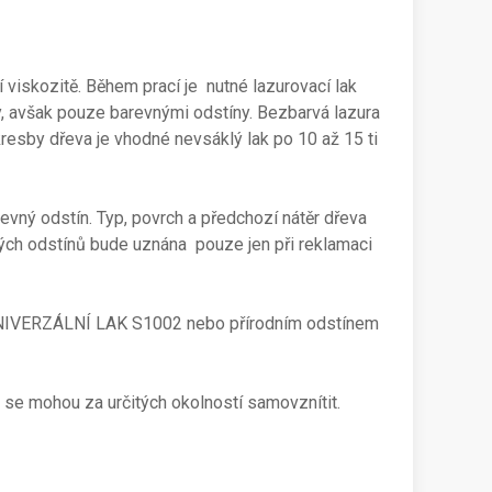
 viskozitě. Během prací je nutné lazurovací lak
tvy, avšak pouze barevnými odstíny. Bezbarvá lazura
 kresby dřeva je vhodné nevsáklý lak po 10 až 15 ti
revný odstín. Typ, povrch a předchozí nátěr dřeva
vných odstínů bude uznána pouze jen při reklamaci
UNIVERZÁLNÍ LAK S1002 nebo přírodním odstínem
že se mohou za určitých okolností samovznítit.