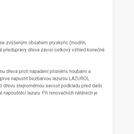
vo se zvýšeným obsahem pryskyřic (modřín,
ě předúpravy dřeva závisí celkový vzhled konečné
nu dřeva proti napadení plísněmi, houbami a
jprve napustit bezbarvou lazurou LAZUROL
dřevu stejnoměrnou savost podkladu před další
 napouštěcí lazuru. Při renovačních nátěrech je