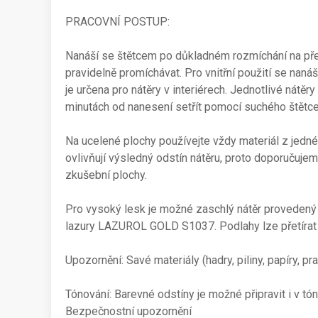
PRACOVNÍ POSTUP:
Nanáší se štětcem po důkladném rozmíchání na předem
pravidelně promíchávat. Pro vnitřní použití se nanáš
je určena pro nátěry v interiérech. Jednotlivé nátě
minutách od nanesení setřít pomocí suchého štětce
Na ucelené plochy používejte vždy materiál z jedné 
ovlivňují výsledný odstín nátěru, proto doporučuje
zkušební plochy.
Pro vysoký lesk je možné zaschlý nátěr proved
lazury LAZUROL GOLD S1037. Podlahy lze přetí
Upozornění: Savé materiály (hadry, piliny, papíry, 
Tónování: Barevné odstíny je možné připravit i v 
Bezpečnostní upozornění