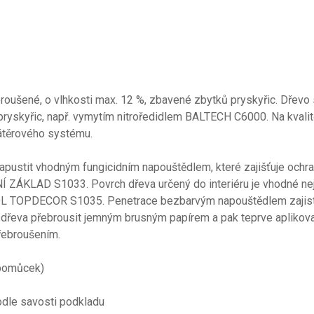
obroušené, o vlhkosti max. 12 %, zbavené zbytků pryskyřic. Dře
ryskyřic, např. vymytím nitroředidlem BALTECH C6000. Na kvalit
nátěrového systému.
napustit vhodným fungicidním napouštědlem, které zajišťuje ochra
ÁKLAD S1033. Povrch dřeva určený do interiéru je vhodné ne
TOPDECOR S1035. Penetrace bezbarvým napouštědlem zajistí 
 dřeva přebrousit jemným brusným papírem a pak teprve aplikovat
přebroušením.
 pomůcek)
odle savosti podkladu