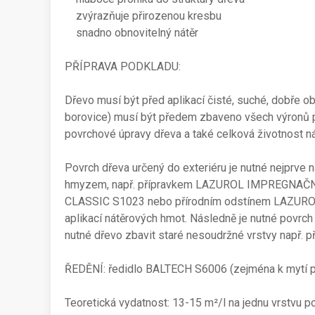
zvýrazňuje přirozenou kresbu
snadno obnovitelný nátěr
PŘÍPRAVA PODKLADU:
Dřevo musí být před aplikací čisté, suché, dobře 
borovice) musí být předem zbaveno všech výronů p
povrchové úpravy dřeva a také celková životnost 
Povrch dřeva určený do exteriéru je nutné nejprve 
hmyzem, např. přípravkem LAZUROL IMPREGNAČNÍ Z
CLASSIC S1023 nebo přírodním odstínem LAZUROL 
aplikací nátěrových hmot. Následně je nutné povrch
nutné dřevo zbavit staré nesoudržné vrstvy např. 
ŘEDĚNÍ: ředidlo BALTECH S6006 (zejména k mytí
Teoretická vydatnost: 13-15 m²/l na jednu vrstvu p