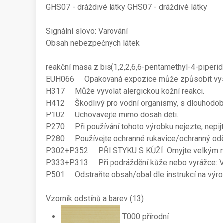
GHS07 - dráždivé látky GHS07 - dráždivé látky
Signální slovo: Varování
Obsah nebezpečných látek
reakční masa z bis(1,2,2,6,6-pentamethyl-4-piperid
EUH066 Opakovaná expozice může způsobit vysu
H317 Může vyvolat alergickou kožní reakci.
H412 Škodlivý pro vodní organismy, s dlouhodob
P102 Uchovávejte mimo dosah dětí.
P270 Při používání tohoto výrobku nejezte, nepijt
P280 Používejte ochranné rukavice/ochranný oděv/
P302+P352 PŘI STYKU S KŮŽÍ: Omyjte velkým m
P333+P313 Při podráždění kůže nebo vyrážce: Vy
P501 Odstraňte obsah/obal dle instrukcí na výro
Vzorník odstínů a barev
(13)
T000 přírodní