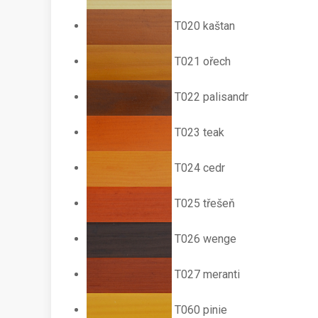
T020 kaštan
T021 ořech
T022 palisandr
T023 teak
T024 cedr
T025 třešeň
T026 wenge
T027 meranti
T060 pinie