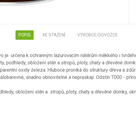
POPIS
KE STAŽENÍ
VÝROBCE/DOVOZCE
o je určena k ochranným lazurovacím nátěrům měkkého i tvrdého
íty, podhledy, obložení stěn a stropů, ploty, chaty a dřevěné domk
nsparentní oxidy železa. Hluboce proniká do struktury dřeva a zd
tálobarevné, snadno obnovitelné a nepraskají. Odstín T000 - přírod
podhledy, obložení stěn a stropů, ploty, chaty a dřevěné domky, ok