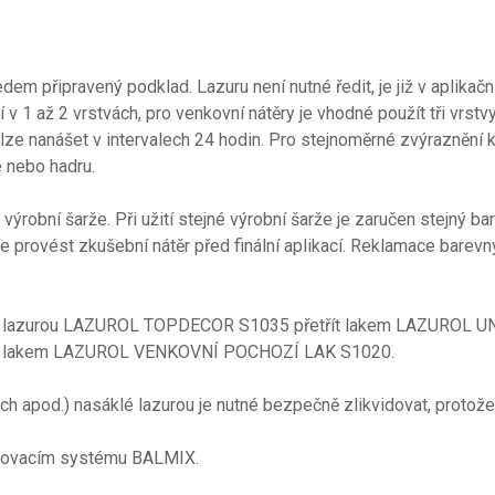
 připravený podklad. Lazuru není nutné ředit, je již v aplikační
í v 1 až 2 vrstvách, pro venkovní nátěry je vhodné použít tři vrs
ry lze nanášet v intervalech 24 hodin. Pro stejnoměrné zvýraznění
 nebo hadru.
výrobní šarže. Při užití stejné výrobní šarže je zaručen stejný ba
me provést zkušební nátěr před finální aplikací. Reklamace bare
ený lazurou LAZUROL TOPDECOR S1035 přetřít lakem LAZUROL 
rat lakem LAZUROL VENKOVNÍ POCHOZÍ LAK S1020.
prach apod.) nasáklé lazurou je nutné bezpečně zlikvidovat, proto
tónovacím systému BALMIX.