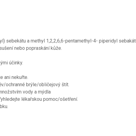
yl) sebekátu a methyl 1,2,2,6,6-pentamethyl-4- piperidyl sebakát
šení nebo popraskání kůže.
ými účinky.
e ani nekuřte.
ochranné brýle/obličejový štít.
nožstvím vody a mýdla
hledejte lékařskou pomoc/ošetření.
bku.