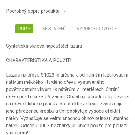
Podrobný popis produktu
POPIS
KE STAŽENÍ
VÝROBCE/DOVOZCE
Syntetická olejová napouštěcí lazura
CHARAKTERISTIKA A POUŽITÍ:
Lazura na dřevo S1023 je určena k ochranným lazurovacím
nátěrům měkkého i tvrdého dřeva, vystaveného
povětrnostním vlivům i k nátěrům v interiérech. Chrání
dřevo před účinky UV záření. Obsahuje přírodní olej. Lazura
na dřevo hluboce proniká do struktury dřeva, zvýrazňuje
jeho přirozenou kresbu a tím poskytuje vysoce efektní
nátěry. Vyznačuje se velmi snadnou obnovitelností starého
nátěru. Odstín 0000 - bezbarvý je určen pouze pro použití
v interiéru!!