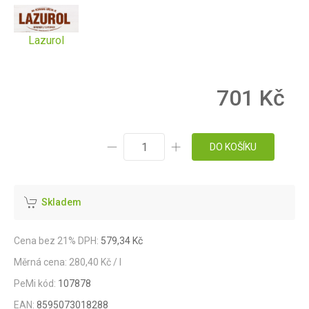
Lazurol
701 Kč
DO KOŠÍKU
Skladem
Cena bez 21% DPH:
579,34 Kč
Měrná cena: 280,40 Kč / l
PeMi kód:
107878
EAN:
8595073018288