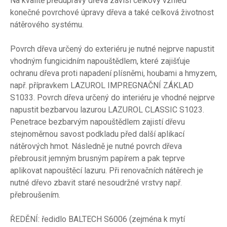
Na kvalitě předúpravy dřeva závisí celkový vzhled
konečné povrchové úpravy dřeva a také celková životnost
nátěrového systému.
Povrch dřeva určený do exteriéru je nutné nejprve napustit
vhodným fungicidním napouštědlem, které zajišťuje
ochranu dřeva proti napadení plísněmi, houbami a hmyzem,
např. přípravkem LAZUROL IMPREGNAČNÍ ZÁKLAD
S1033. Povrch dřeva určený do interiéru je vhodné nejprve
napustit bezbarvou lazurou LAZUROL CLASSIC S1023.
Penetrace bezbarvým napouštědlem zajistí dřevu
stejnoměrnou savost podkladu před další aplikací
nátěrových hmot. Následně je nutné povrch dřeva
přebrousit jemným brusným papírem a pak teprve
aplikovat napouštěcí lazuru. Při renovačních nátěrech je
nutné dřevo zbavit staré nesoudržné vrstvy např.
přebroušením.
ŘEDĚNÍ: ředidlo BALTECH S6006 (zejména k mytí