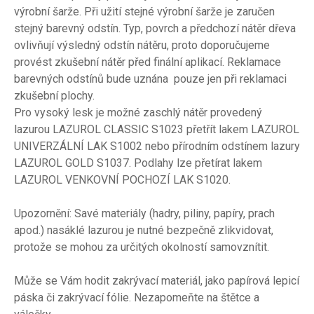
výrobní šarže. Při užití stejné výrobní šarže je zaručen
stejný barevný odstín. Typ, povrch a předchozí nátěr dřeva
ovlivňují výsledný odstín nátěru, proto doporučujeme
provést zkušební nátěr před finální aplikací. Reklamace
barevných odstínů bude uznána pouze jen při reklamaci
zkušební plochy.
Pro vysoký lesk je možné zaschlý nátěr provedený
lazurou LAZUROL CLASSIC S1023 přetřít lakem LAZUROL
UNIVERZÁLNÍ LAK S1002 nebo přírodním odstínem lazury
LAZUROL GOLD S1037. Podlahy lze přetírat lakem
LAZUROL VENKOVNÍ POCHOZÍ LAK S1020.
Upozornění: Savé materiály (hadry, piliny, papíry, prach
apod.) nasáklé lazurou je nutné bezpečně zlikvidovat,
protože se mohou za určitých okolností samovznítit.
Může se Vám hodit zakrývací materiál, jako papírová lepicí
páska či zakrývací fólie. Nezapomeňte na štětce a