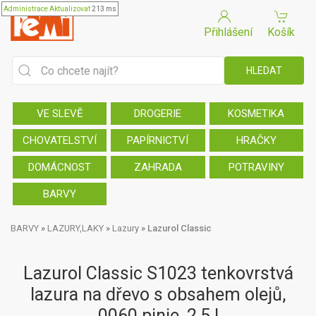
Administrace
Aktualizovat
213 ms
Přihlášení
Košík
VE SLEVĚ
DROGERIE
KOSMETIKA
CHOVATELSTVÍ
PAPÍRNICTVÍ
HRAČKY
DOMÁCNOST
ZAHRADA
POTRAVINY
BARVY
BARVY
»
LAZURY,LAKY
»
Lazury
»
Lazurol Classic
Lazurol Classic S1023 tenkovrstvá
lazura na dřevo s obsahem olejů,
0060 pinie, 2,5 l