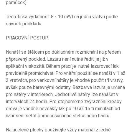
pomůcek)
Teoretická vydatnost: 8 - 10 m²/l na jednu vrstvu podle
savosti podkladu
PRACOVNÍ POSTUP:
Nanáší se štětcem po důkladném rozmíchání na předem
připravený podklad. Lazuru není nutné ředit, je již v
aplikační viskozitě. Během prací je nutné lazurovací lak
pravidelně promíchávat. Pro vnitřní použití se nanáší v 1 až
2 vrstvách, pro venkovní nátěry je vhodné použít tři vrstvy,
avšak pouze barevnými odstíny. Bezbarvá lazura je určena
pro nátěry v interiérech. Jednotlivé nátěry lze nanášet v
intervalech 24 hodin. Pro stejnoměrné zvýraznění kresby
dřeva je vhodné nevsáklý lak po 10 až 15 ti minutách od
nanesení setřít pomocí suchého štětce nebo hadru.
Na ucelené plochy používejte vždy materiál z jedné