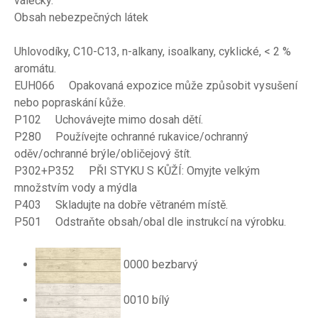
válečky.
Obsah nebezpečných látek
Uhlovodíky, C10-C13, n-alkany, isoalkany, cyklické, < 2 %
aromátu.
EUH066 Opakovaná expozice může způsobit vysušení
nebo popraskání kůže.
P102 Uchovávejte mimo dosah dětí.
P280 Používejte ochranné rukavice/ochranný
oděv/ochranné brýle/obličejový štít.
P302+P352 PŘI STYKU S KŮŽÍ: Omyjte velkým
množstvím vody a mýdla
P403 Skladujte na dobře větraném místě.
P501 Odstraňte obsah/obal dle instrukcí na výrobku.
0000 bezbarvý
0010 bílý