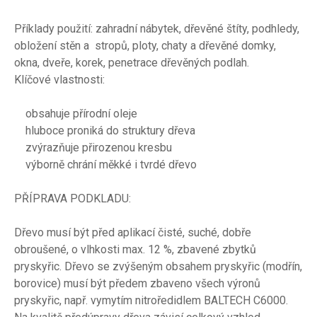
Příklady použití: zahradní nábytek, dřevěné štíty, podhledy,
obložení stěn a stropů, ploty, chaty a dřevěné domky,
okna, dveře, korek, penetrace dřevěných podlah.
Klíčové vlastnosti:
obsahuje přírodní oleje
hluboce proniká do struktury dřeva
zvýrazňuje přirozenou kresbu
výborně chrání měkké i tvrdé dřevo
PŘÍPRAVA PODKLADU:
Dřevo musí být před aplikací čisté, suché, dobře
obroušené, o vlhkosti max. 12 %, zbavené zbytků
pryskyřic. Dřevo se zvýšeným obsahem pryskyřic (modřín,
borovice) musí být předem zbaveno všech výronů
pryskyřic, např. vymytím nitroředidlem BALTECH C6000.