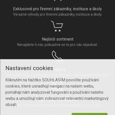
Exklusivně pro firemní zákazníky, instituce a školy
Výrazné výhody pro firemní zákazníky, instituce a školy.
Nejširší sortiment
Nenajdete-li vše, pokusíme se to pro vás objednat.
Nastavení cookies
Podpora
Tým odborných zaměstnanců na telefonu vám poradí s nákupem.
Kliknutím na tlačítko SOUHLASÍM povolíte používání
cookies, které usnadňují navigaci na našem webu,
pomáhají nám analyzovat fungování a používání našeho
webu a umožňují nám zobrazovat relevantní marketingový
Spokojenost zaručena
obsah.
Naše hodnocení na recenzních serverech jsou vysoká.