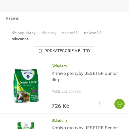
Řazení:
dle popularity
dle slevy
nejdražší
nejlevnější
relevance
PODKATEGORIE A FILTRY
Skladem
Krmivo pro ryby JESETER Junior
4kg
PeMi kód: 205792
726 Kč
Skladem
Krmivo pro ryby JESETER Senior