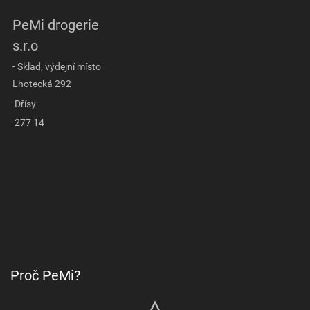
PeMi drogerie
s.r.o
- Sklad, výdejní místo
Lhotecká 292
Dřísy
277 14
Proč PeMi?