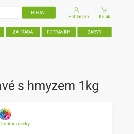
Přihlášení
Košík
T
ZAHRADA
POTRAVINY
BARVY
avé s hmyzem 1kg
Ostatní značky