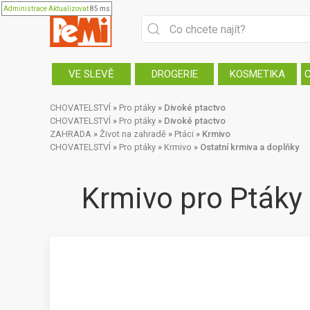
Administrace
Aktualizovat
85 ms
VE SLEVĚ
DROGERIE
KOSMETIKA
CHOVATELSTVÍ
»
Pro ptáky
»
Divoké ptactvo
CHOVATELSTVÍ
»
Pro ptáky
»
Divoké ptactvo
ZAHRADA
»
Život na zahradě
»
Ptáci
»
Krmivo
CHOVATELSTVÍ
»
Pro ptáky
»
Krmivo
»
Ostatní krmiva a doplňky
Krmivo pro Pták