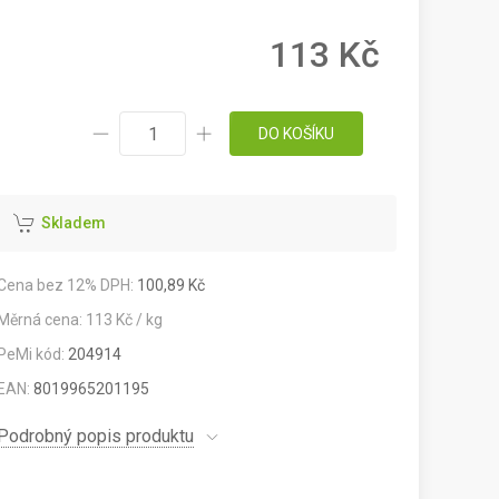
113 Kč
DO KOŠÍKU
Skladem
Cena bez 12% DPH:
100,89 Kč
Měrná cena: 113 Kč / kg
PeMi kód:
204914
EAN:
8019965201195
Podrobný popis produktu