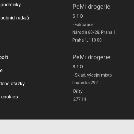
 podmínky
PeMi drogerie
s.r.o
sobních údajů
- Fakturace
Národní 60/28, Praha 1
Praha 1, 110 00
PeMi drogerie
boží
s.r.o
e
- Sklad, výdejní místo
Lhotecká 292
dené otázky
Dřísy
 cookies
277 14