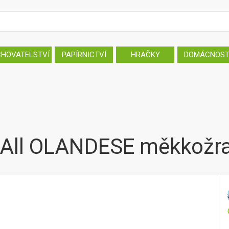
CHOVATELSTVÍ
PAPÍRNICTVÍ
HRAČKY
DOMÁCNOS
y All OLANDESE měkkožr