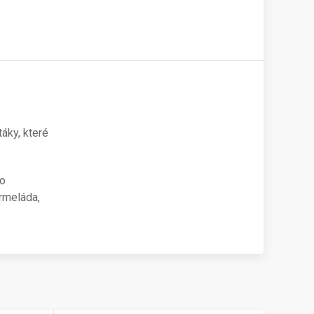
áky, které
ho
armeláda,