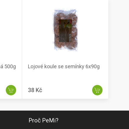
ná 500g
Lojové koule se semínky 6x90g
38 Kč
Proč PeMi?