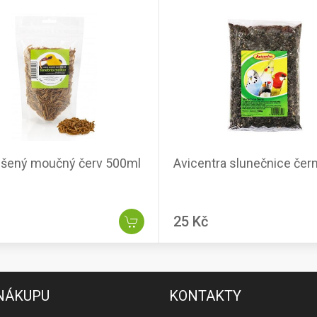
šený moučný červ 500ml
Avicentra slunečnice čer
25 Kč
 NÁKUPU
KONTAKTY