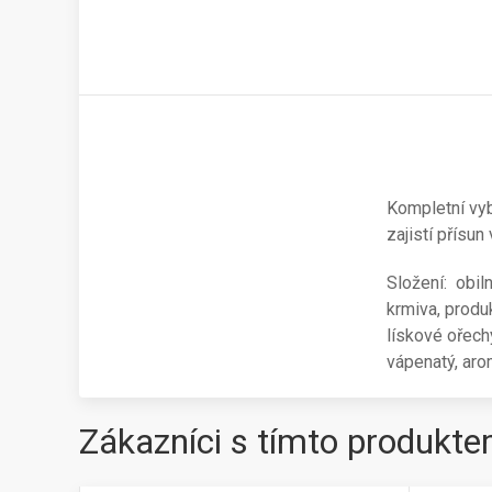
Kompletní vy
zajistí přísun
Složení:
obil
krmiva, produk
lískové ořech
vápenatý, aro
Zákazníci s tímto produkte