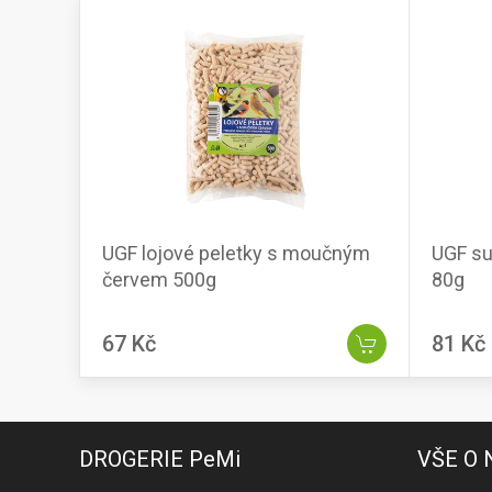
UGF lojové peletky s moučným
UGF su
červem 500g
80g
67 Kč
81 Kč
DROGERIE PeMi
VŠE O