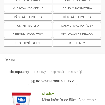
VLASOVÁ KOSMETIKA
DÁMSKÁ KOSMETIKA
PÁNSKÁ KOSMETIKA
DĚTSKÁ KOSMETIKA
ÚSTNÍ HYGIENA
KOSMETICKÉ POTŘEBY
PŘÍRODNÍ KOSMETIKA
OPALOVACÍ PŘÍPRAVKY
CESTOVNÍ BALENÍ
REPELENTY
Řazení:
dle popularity
dle slevy
nejdražší
nejlevnější
PODKATEGORIE A FILTRY
Skladem
Mixa krém/ruce 50ml Cica repair