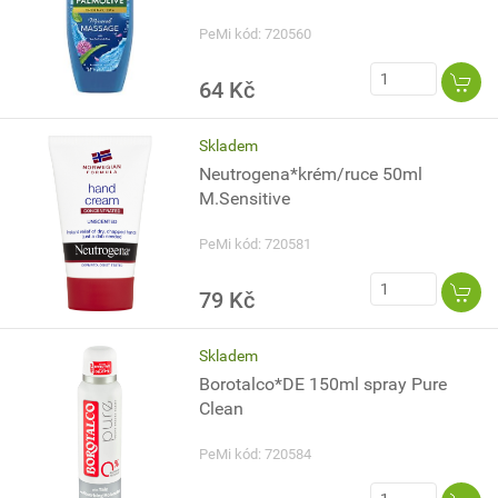
PeMi kód: 720560
64 Kč
Skladem
Neutrogena*krém/ruce 50ml
M.Sensitive
PeMi kód: 720581
79 Kč
Skladem
Borotalco*DE 150ml spray Pure
Clean
PeMi kód: 720584