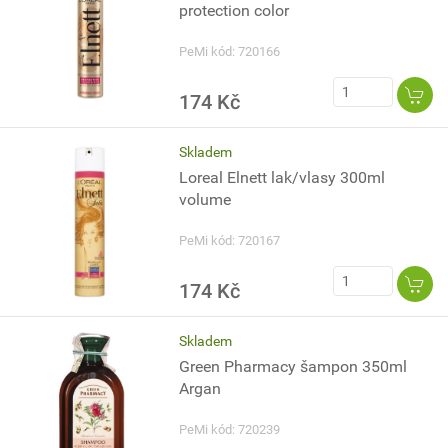
protection color
PeMi kód: 720166
174 Kč
Skladem
Loreal Elnett lak/vlasy 300ml
volume
PeMi kód: 720167
174 Kč
Skladem
Green Pharmacy šampon 350ml
Argan
PeMi kód: 720239