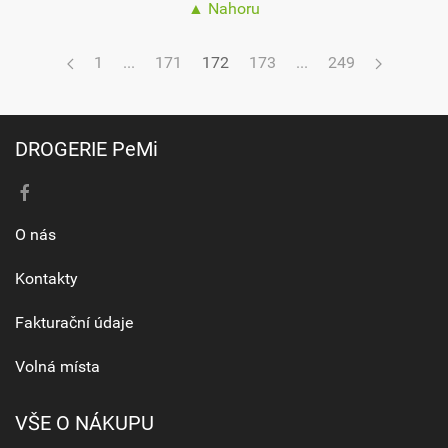
▲ Nahoru
1
...
171
172
173
...
249
DROGERIE PeMi
O nás
Kontakty
Fakturační údaje
Volná místa
VŠE O NÁKUPU