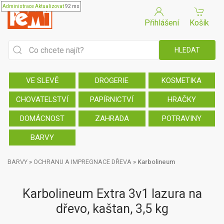
Administrace
Aktualizovat
92 ms
Přihlášení
Košík
VE SLEVĚ
DROGERIE
KOSMETIKA
CHOVATELSTVÍ
PAPÍRNICTVÍ
HRAČKY
DOMÁCNOST
ZAHRADA
POTRAVINY
BARVY
BARVY
»
OCHRANU A IMPREGNACE DŘEVA
»
Karbolineum
Karbolineum Extra 3v1 lazura na
dřevo, kaštan, 3,5 kg