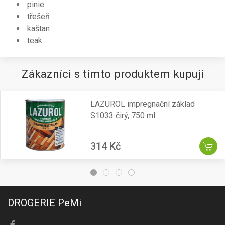
pinie
třešeň
kaštan
teak
Zákazníci s tímto produktem kupují
LAZUROL impregnační základ
S1033 čirý, 750 ml
314 Kč
DROGERIE PeMi