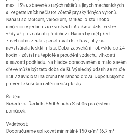
max. 15%), zbavené starých nátěrů a jiných mechanických
a vegetativních nečistot včetně pryskyřičných výronů.
Nanáší se štětcem, válečkem, stříkací pistolí nebo
máčením v jedné i více vrstvách. Aplikace další vrstvy
vždy až po vsáknutí předchozí. Nános by měl před
zaschnutím zcela vpenetrovat do dřeva, aby se
nevytvářela lesklá místa. Doba zasychání - obvykle do 24
hodin - závisí na teplotě a proudění vzduchu, vlhkosti
a savosti podkladu. Na hladce opracovaném a málo savém
dřevě může být tato doba delší. Výsledný odstín se může
lišit v závislosti na druhu natíraného dřeva. Doporučujeme
provést zkušební nátěr menší plochy.
Ředění:
Neředí se. Ředidlo S6005 nebo S 6006 pro čištění
pomůcek.
Vydatnost:
Doporučujeme aplikovat minimálně 150 g/m² (6,7 m²