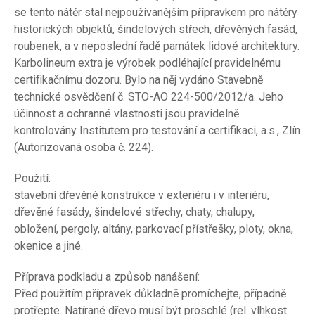
se tento nátěr stal nejpoužívanějším přípravkem pro nátěry
historických objektů, šindelových střech, dřevěných fasád,
roubenek, a v neposlední řadě památek lidové architektury.
Karbolineum extra je výrobek podléhající pravidelnému
certifikačnímu dozoru. Bylo na něj vydáno Stavebně
technické osvědčení č. STO-AO 224-500/2012/a. Jeho
účinnost a ochranné vlastnosti jsou pravidelně
kontrolovány Institutem pro testování a certifikaci, a.s., Zlín
(Autorizovaná osoba č. 224).
Použití:
stavební dřevěné konstrukce v exteriéru i v interiéru,
dřevěné fasády, šindelové střechy, chaty, chalupy,
obložení, pergoly, altány, parkovací přístřešky, ploty, okna,
okenice a jiné.
Příprava podkladu a způsob nanášení:
Před použitím přípravek důkladně promíchejte, případně
protřepte. Natírané dřevo musí být proschlé (rel. vlhkost