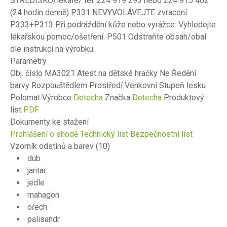
STŘEDISKO/lékaře/ tel. 224 919 293 nebo 224 915 402
(24 hodin denně) P331 NEVYVOLÁVEJTE zvracení.
P333+P313 Při podráždění kůže nebo vyrážce: Vyhledejte
lékařskou pomoc/ošetření. P501 Odstraňte obsah/obal
dle instrukcí na výrobku.
Parametry
Obj. číslo MA3021 Atest na dětské hračky Ne Ředění
barvy Rozpouštědlem Prostředí Venkovní Stupeň lesku
Polomat Výrobce
Detecha
Značka
Detecha
Produktový
list
PDF
Dokumenty ke stažení
Prohlášení o shodě
Technický list
Bezpečnostní list
Vzorník odstínů a barev
(10)
dub
jantar
jedle
mahagon
ořech
palisandr