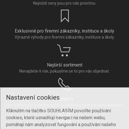
Nejnižší ceny jsou pro nás prioritou.
Exklusivně pro firemní zákazníky, instituce a školy
Výrazné výhody pro firemní zákazníky, instituce a školy.
Nejširší sortiment
Nenajdete-li vše, pokusíme se to pro vás objednat.
Nastavení cookies
Podpora
Tým odborných zaměstnanců na telefonu vám poradí s nákupem.
Kliknutím na tlačítko SOUHLASÍM povolíte používání
cookies, které usnadňují navigaci na našem webu,
pomáhají nám analyzovat fungování a používání našeho