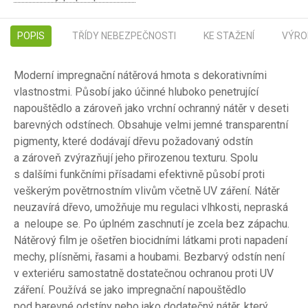
POPIS
TŘÍDY NEBEZPEČNOSTI
KE STAŽENÍ
VÝRO
Moderní impregnační nátěrová hmota s dekorativními
vlastnostmi. Působí jako účinné hluboko penetrující
napouštědlo a zároveň jako vrchní ochranný nátěr v deseti
barevných odstínech. Obsahuje velmi jemné transparentní
pigmenty, které dodávají dřevu požadovaný odstín
a zároveň zvýrazňují jeho přirozenou texturu. Spolu
s dalšími funkčními přísadami efektivně působí proti
veškerým povětrnostním vlivům včetně UV záření. Nátěr
neuzavírá dřevo, umožňuje mu regulaci vlhkosti, nepraská
a neloupe se. Po úplném zaschnutí je zcela bez zápachu.
Nátěrový film je ošetřen biocidními látkami proti napadení
mechy, plísněmi, řasami a houbami. Bezbarvý odstín není
v exteriéru samostatně dostatečnou ochranou proti UV
záření. Používá se jako impregnační napouštědlo
pod barevné odstíny nebo jako dodatečný nátěr, který