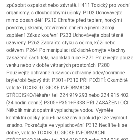
způsobit ospalost nebo závratě. H411 Toxický pro vodní
organismy, s dlouhodobými účinky. P102 Uchovávejte
mimo dosah dětí. P210 Chraňte před teplem, horkými
povrchy, jiskrami, otevřeným ohněm a jinými zdroji
zapálení. Zákaz kouření. P233 Uchovávejte obal těsně
uzavřený. P262 Zabraňte styku s očima, kůží nebo
oděvem. P264 Po manipulaci důkladně omyjte všechny
zasažené části těla, například ruce P271 Používejte pouze
venku nebo v dobře větraných prostorách. P280
Používejte ochranné rukavice/ochranný oděv/ochranné
brýle/obličejový štít. P301+P310 PŘI POŽITÍ: Okamžitě
volejte TOXIKOLOGICKÉ INFORMAČNÍ
STŘEDISKO/lékaře/ tel. 224 919 293 nebo 224 915 402
(24 hodin denně) P305+P351+P338 PŘI ZASAŽENÍ OČÍ:
Několik minut opatrně vyplachujte vodou. Vyjměte
kontaktní čočky, jsou-li nasazeny a pokud je lze vyjmout
snadno. Pokračujte ve vyplachování. P312 Necítíte-li se
dobře, volejte TOXIKOLOGICKÉ INFORMAČNÍ