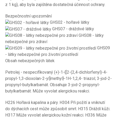
z 1 kg), aby byla zajištěna dostatečná účinnost ochrany.
Bezpečnostní upozornění
GHS02 - hořlavé látky
GHS07 - dráždivé látky
GHS08 - látky
nebezpečné pro zdraví
GHS09
- látky nebezpečné pro životní prostředí
Obsah nebezpečných látek
Petrolej - nespecifikovaný (+)-1-{[2-(2,4-dichlorfenyl)-4-
propyl-1,3-dioxolan-2-yl]methyl}-1H-1,2,4- triazol; 3-jod-2-
propynyl-butylkarbamát. Obsahuje 3-jod-2-propynyl-
butylkarbamát. Může vyvolat alergickou reakci.
H226 Hořlavá kapalina a páry. H304 Při požití a vniknutí
do dýchacích cest může způsobit smrt. H315 Dráždí kůži.
H317 Může vyvolat alergickou kožní reakci. H336 Může