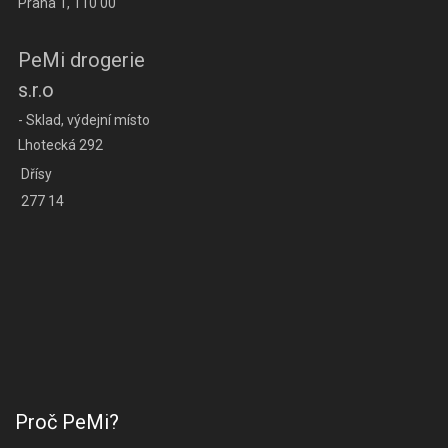
Praha 1, 110 00
PeMi drogerie
s.r.o
- Sklad, výdejní místo
Lhotecká 292
Dřísy
277 14
Proč PeMi?