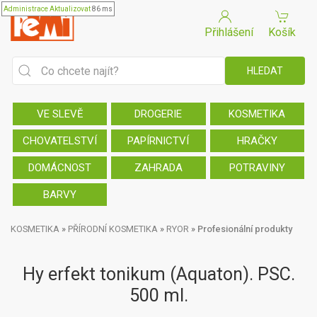
Administrace
Aktualizovat
86 ms
Přihlášení
Košík
VE SLEVĚ
DROGERIE
KOSMETIKA
CHOVATELSTVÍ
PAPÍRNICTVÍ
HRAČKY
DOMÁCNOST
ZAHRADA
POTRAVINY
BARVY
KOSMETIKA
»
PŘÍRODNÍ KOSMETIKA
»
RYOR
»
Profesionální produkty
Hy erfekt tonikum (Aquaton). PSC.
500 ml.