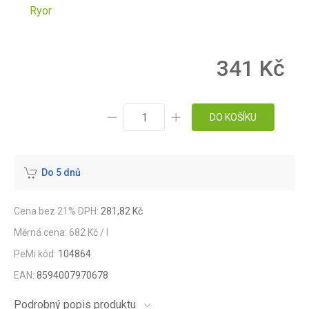
Ryor
341 Kč
DO KOŠÍKU
Do 5 dnů
Cena bez 21% DPH:
281,82 Kč
Měrná cena: 682 Kč / l
PeMi kód:
104864
EAN:
8594007970678
Podrobný popis produktu