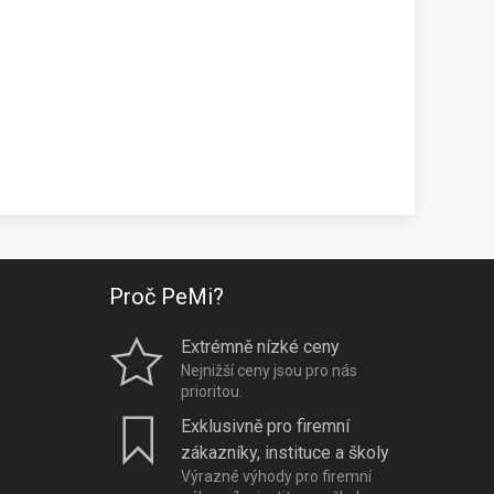
Proč PeMi?
Extrémně nízké ceny
Nejnižší ceny jsou pro nás
prioritou.
Exklusivně pro firemní
zákazníky, instituce a školy
Výrazné výhody pro firemní