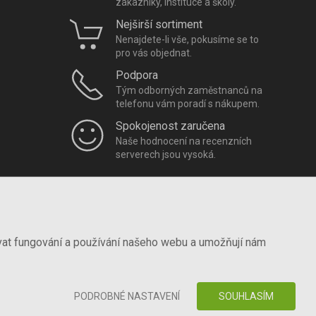
zákazníky, instituce a školy.
Nejširší sortiment
Nenajdete-li vše, pokusíme se to
pro vás objednat.
Podpora
Tým odborných zaměstnanců na
telefonu vám poradí s nákupem.
Spokojenost zaručena
Naše hodnocení na recenzních
serverech jsou vysoká.
vat fungování a používání našeho webu a umožňují nám
PODROBNÉ NASTAVENÍ
SOUHLASÍM