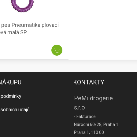
 pes Pneumatika plovací
ová malá SP
 NÁKUPU
KONTAKTY
 podmínky
PeMi drogerie
s.r.o
sobních údajů
- Fakturace
Národní 60/28, Praha 1
Praha 1, 110 00