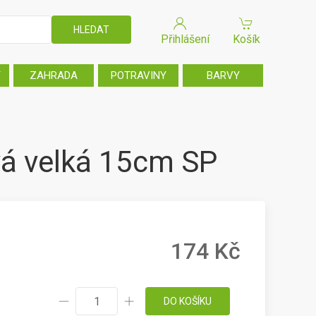
Přihlášení
Košík
T
ZAHRADA
POTRAVINY
BARVY
vá velká 15cm SP
174 Kč
DO KOŠÍKU