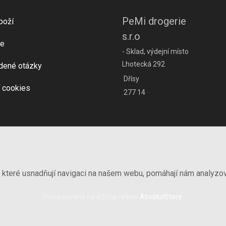
PeMi drogerie
boží
s.r.o
e
- Sklad, výdejní místo
Lhotecká 292
dené otázky
Dřísy
 cookies
277 14
, které usnadňují navigaci na našem webu, pomáhají nám analyzo
Provozováno na eShop řešení
AbsolutStore
.