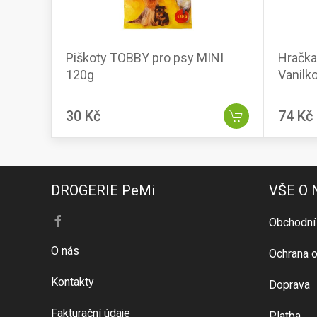
Piškoty TOBBY pro psy MINI
Hračka
120g
Vanilk
30 Kč
74 Kč
DROGERIE PeMi
VŠE O
Obchodní
O nás
Ochrana o
Kontakty
Doprava
Fakturační údaje
Platba