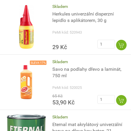
Skladem
Herkules univerzální disperzní
lepidlo s aplikátorem, 30 g
PeMi kód: 520943
29 Kč
Skladem
SLEVA 17%
Savo na podlahy dřevo a laminát,
750 ml
PeMi kód: 520025
65 Kč
53,90 Kč
Skladem
Eternal mat akrylátový univerzální
barva na dřevo kov beton, 21