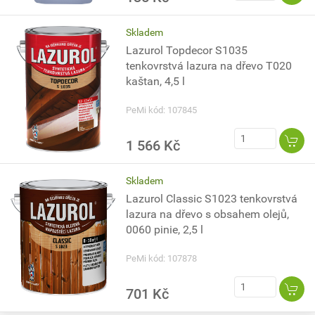
Skladem
Lazurol Topdecor S1035
tenkovrstvá lazura na dřevo T020
kaštan, 4,5 l
PeMi kód: 107845
1 566 Kč
Skladem
Lazurol Classic S1023 tenkovrstvá
lazura na dřevo s obsahem olejů,
0060 pinie, 2,5 l
PeMi kód: 107878
701 Kč