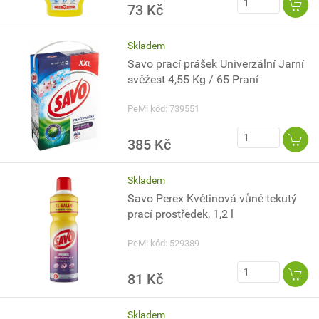
73 Kč
Skladem
Savo prací prášek Univerzální Jarní
svěžest 4,55 Kg / 65 Praní
PeMi kód: 739551
385 Kč
Skladem
Savo Perex Květinová vůně tekutý
prací prostředek, 1,2 l
PeMi kód: 529389
81 Kč
Skladem