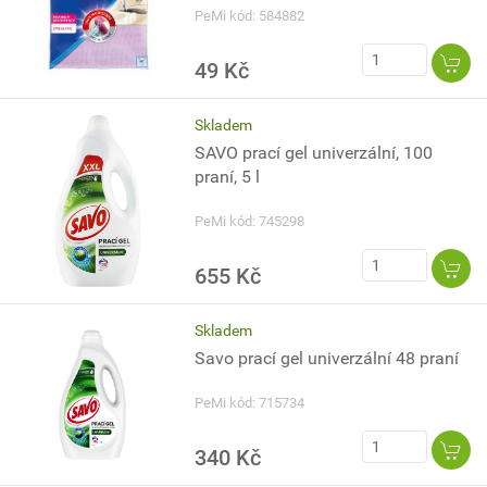
PeMi kód: 584882
49 Kč
Skladem
SAVO prací gel univerzální, 100
praní, 5 l
PeMi kód: 745298
655 Kč
Skladem
Savo prací gel univerzální 48 praní
PeMi kód: 715734
340 Kč