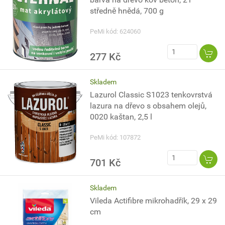
středně hnědá, 700 g
PeMi kód: 624060
277 Kč
Skladem
Lazurol Classic S1023 tenkovrstvá
lazura na dřevo s obsahem olejů,
0020 kaštan, 2,5 l
PeMi kód: 107872
701 Kč
Skladem
Vileda Actifibre mikrohadřík, 29 x 29
cm