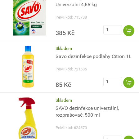
Univerzální 4,55 kg
PeMi kód: 715738
385 Kč
Skladem
Savo dezinfekce podlahy Citron 1L
PeMi kód: 721685
85 Kč
Skladem
SAVO dezinfekce univerzální,
rozprašovač, 500 ml
PeMi kód: 624670