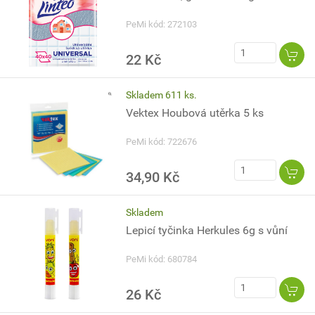
PeMi kód: 272103
22 Kč
Skladem 611 ks.
Vektex Houbová utěrka 5 ks
PeMi kód: 722676
34,90 Kč
Skladem
Lepicí tyčinka Herkules 6g s vůní
PeMi kód: 680784
26 Kč