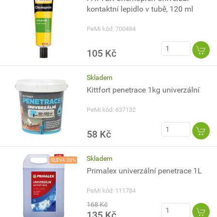
kontaktní lepidlo v tubě, 120 ml
PeMi kód: 700484
105 Kč
Skladem
Kittfort penetrace 1kg univerzální
PeMi kód: 637132
58 Kč
Skladem
SLEVA 20%
Primalex univerzální penetrace 1L
PeMi kód: 111784
168 Kč
135 Kč