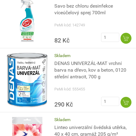
Savo bez chloru desinfekce
víceúčelový sprej 700ml
PeMi kód: 142749
82 Kč
Skladem
DENAS UNIVERZÁL-MAT vrchní
barva na dřevo, kov a beton, 0120
střešní antracit, 700 g
PeMi kód: 555455
290 Kč
Skladem
Linteo univerzální švédská utěrka,
40 x 40 cm, gramáž 205 g/m²