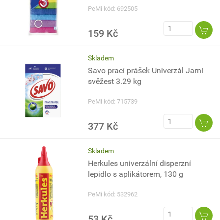
PeMi kód: 692505
159 Kč
Skladem
Savo prací prášek Univerzál Jarní
svěžest 3.29 kg
PeMi kód: 715739
377 Kč
Skladem
Herkules univerzální disperzní
lepidlo s aplikátorem, 130 g
PeMi kód: 532962
53 Kč