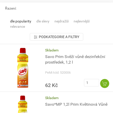
Řazení:
dle popularity
dle slevy
nejdražší
nejlevnější
relevance
PODKATEGORIE A FILTRY
Skladem
Savo Prim Svěží vůně dezinfekční
prostředek, 1,2 l
PeMi kód: 520006
62 Kč
Skladem
Savo*MP 1,2l Prim Květinová Vůně