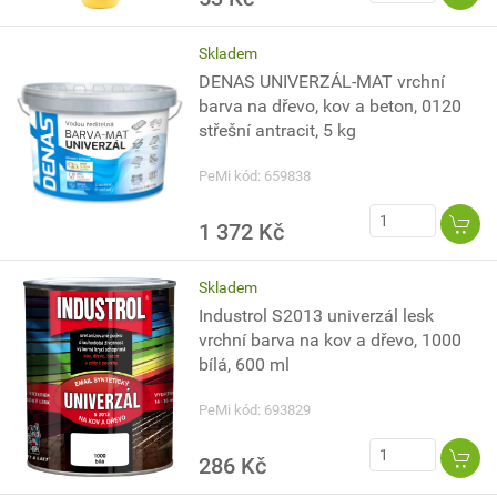
Skladem
DENAS UNIVERZÁL-MAT vrchní
barva na dřevo, kov a beton, 0120
střešní antracit, 5 kg
PeMi kód: 659838
1 372 Kč
Skladem
Industrol S2013 univerzál lesk
vrchní barva na kov a dřevo, 1000
bílá, 600 ml
PeMi kód: 693829
286 Kč