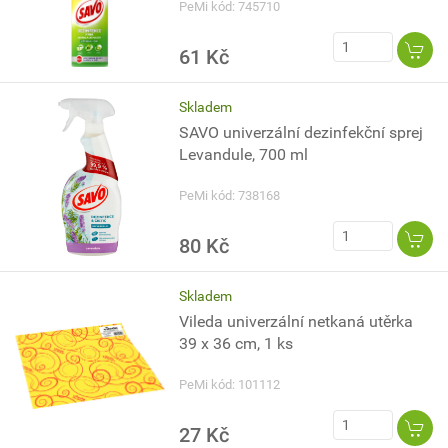
PeMi kód: 745710
61 Kč
Skladem
SAVO univerzální dezinfekční sprej
Levandule, 700 ml
PeMi kód: 738168
80 Kč
Skladem
Vileda univerzální netkaná utěrka
39 x 36 cm, 1 ks
PeMi kód: 101112
27 Kč