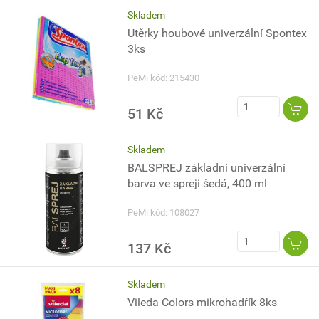
Skladem
Utěrky houbové univerzální Spontex
3ks
PeMi kód: 215430
51 Kč
Skladem
BALSPREJ základní univerzální
barva ve spreji šedá, 400 ml
PeMi kód: 108027
137 Kč
Skladem
Vileda Colors mikrohadřík 8ks