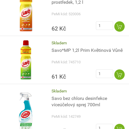
prostředek, 1,2 l
PeMi kód: 520006
62 Kč
Skladem
Savo*MP 1,2l Prim Květinová Vůně
PeMi kód: 745710
61 Kč
Skladem
Savo bez chloru desinfekce
víceúčelový sprej 700ml
PeMi kód: 142749