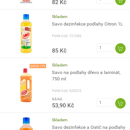
82 Kč
Skladem
Savo dezinfekce podlahy Citron 1L
PeMi kód: 721685
85 Kč
Skladem
SLEVA 17%
Savo na podlahy dřevo a laminát,
750 ml
PeMi kód: 520025
65 Kč
53,90 Kč
Skladem
Savo dezinfekce a čistič na podlahy