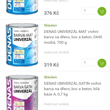
PeMi kód: 589231
376 Kč
Skladem
DENAS UNIVERZÁL-MAT vrchní
barva na dřevo, kov a beton, 0440
modrá, 700 g
PeMi kód: 697828
319 Kč
Skladem
DENAS UNIVERZÁL-SATIN vrchní
barva na dřevo, kov a beton, bílá
báze A, 0,7 kg
PeMi kód: 645846