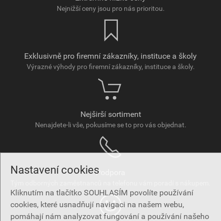
Nejnižší ceny jsou pro nás prioritou.
Exklusivně pro firemní zákazníky, instituce a školy
Výrazné výhody pro firemní zákazníky, instituce a školy.
Nejširší sortiment
Nenajdete-li vše, pokusíme se to pro vás objednat.
Nastavení cookies
Podpora
Tým odborných zaměstnanců na telefonu vám poradí s nákupem.
Kliknutím na tlačítko SOUHLASÍM povolíte používání
cookies, které usnadňují navigaci na našem webu,
pomáhají nám analyzovat fungování a používání našeho