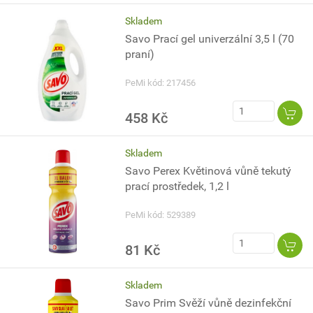
Skladem
Savo Prací gel univerzální 3,5 l (70
praní)
PeMi kód: 217456
458 Kč
Skladem
Savo Perex Květinová vůně tekutý
prací prostředek, 1,2 l
PeMi kód: 529389
81 Kč
Skladem
Savo Prim Svěží vůně dezinfekční