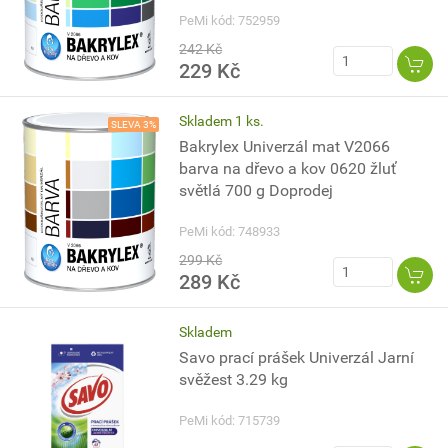
PeMi kód: 752959
242 Kč
229 Kč
Skladem 1 ks.
SLEVA 3%
Bakrylex Univerzál mat V2066
barva na dřevo a kov 0620 žluť
světlá 700 g Doprodej
PeMi kód: 748933
299 Kč
289 Kč
Skladem
Savo prací prášek Univerzál Jarní
svěžest 3.29 kg
PeMi kód: 715739