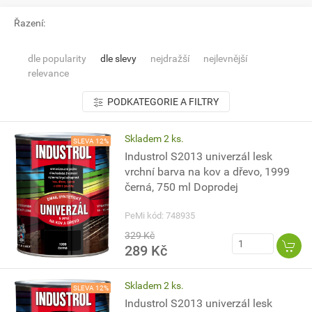
Řazení:
dle popularity
dle slevy
nejdražší
nejlevnější
relevance
PODKATEGORIE A FILTRY
Skladem 2 ks.
SLEVA 12%
Industrol S2013 univerzál lesk
vrchní barva na kov a dřevo, 1999
černá, 750 ml Doprodej
PeMi kód: 748935
329 Kč
289 Kč
Skladem 2 ks.
SLEVA 12%
Industrol S2013 univerzál lesk