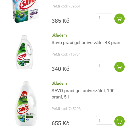
PeMi kód: 739551
385 Kč
Skladem
Savo prací gel univerzální 48 praní
PeMi kód: 715734
340 Kč
Skladem
SAVO prací gel univerzální, 100
praní, 5 l
PeMi kód: 745298
655 Kč