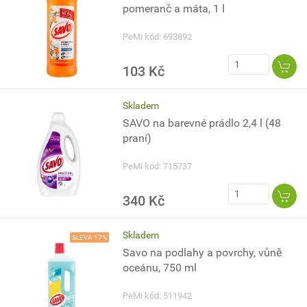
pomeranč a máta, 1 l
PeMi kód: 693892
103 Kč
Skladem
SAVO na barevné prádlo 2,4 l (48
praní)
PeMi kód: 715737
340 Kč
Skladem
SLEVA 17%
Savo na podlahy a povrchy, vůně
oceánu, 750 ml
PeMi kód: 511942