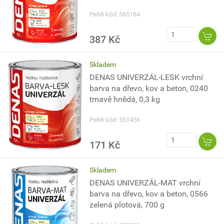
PeMi kód: 565184
387 Kč
Skladem
DENAS UNIVERZÁL-LESK vrchní
barva na dřevo, kov a beton, 0240
tmavě hnědá, 0,3 kg
PeMi kód: 551456
171 Kč
Skladem
DENAS UNIVERZÁL-MAT vrchní
barva na dřevo, kov a beton, 0566
zelená plotová, 700 g