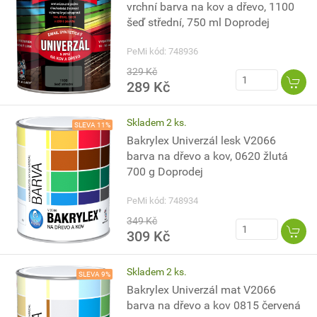
vrchní barva na kov a dřevo, 1100
šeď střední, 750 ml Doprodej
PeMi kód: 748936
329 Kč
289 Kč
Skladem 2 ks.
SLEVA 11%
Bakrylex Univerzál lesk V2066
barva na dřevo a kov, 0620 žlutá
700 g Doprodej
PeMi kód: 748934
349 Kč
309 Kč
Skladem 2 ks.
SLEVA 9%
Bakrylex Univerzál mat V2066
barva na dřevo a kov 0815 červená