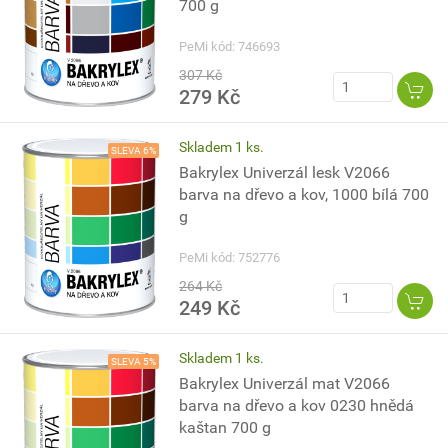
700 g
PeMi kód: 746693
307 Kč
279 Kč
Skladem 1 ks.
SLEVA 6%
Bakrylex Univerzál lesk V2066
barva na dřevo a kov, 1000 bílá 700
g
PeMi kód: 752776
264 Kč
249 Kč
Skladem 1 ks.
SLEVA 5%
Bakrylex Univerzál mat V2066
barva na dřevo a kov 0230 hnědá
kaštan 700 g