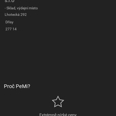
s.r.o
- Sklad, výdejní místo
Lhotecká 292
Dřísy
277 14
Proč PeMi?
Extrémně nízké ceny