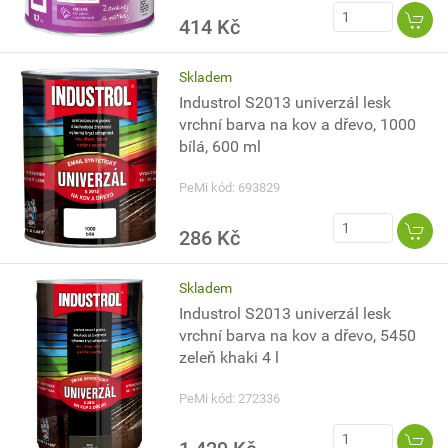
414 Kč
Skladem
Industrol S2013 univerzál lesk
vrchní barva na kov a dřevo, 1000
bílá, 600 ml
PeMi kód: 693829
286 Kč
Skladem
Industrol S2013 univerzál lesk
vrchní barva na kov a dřevo, 5450
zeleň khaki 4 l
PeMi kód: 272336