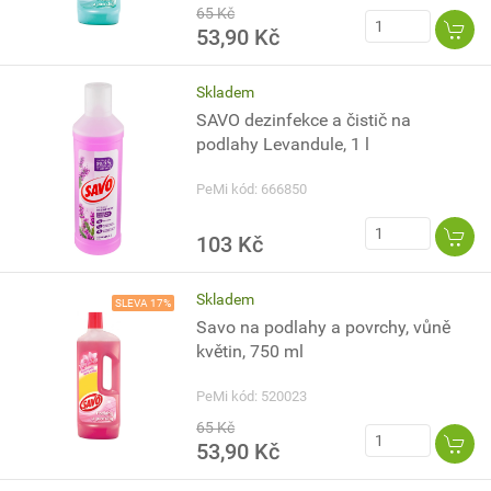
65 Kč
53,90 Kč
Skladem
SAVO dezinfekce a čistič na
podlahy Levandule, 1 l
PeMi kód: 666850
103 Kč
Skladem
SLEVA 17%
Savo na podlahy a povrchy, vůně
květin, 750 ml
PeMi kód: 520023
65 Kč
53,90 Kč