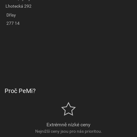
Lhotecká 292
Dřísy
277 14
Proč PeMi?
Extrémně nízké ceny
Nejnižší ceny jsou pro nás prioritou.