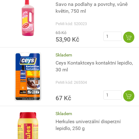
Savo na podlahy a povrchy, vůně
květin, 750 ml
PeMi kód: 520023
65 Kč
53,90 Kč
Skladem
Ceys Kontaktceys kontaktní lepidlo,
30 ml
PeMi kód: 265504
67 Kč
Skladem
Herkules univerzální disperzní
lepidlo, 250 g