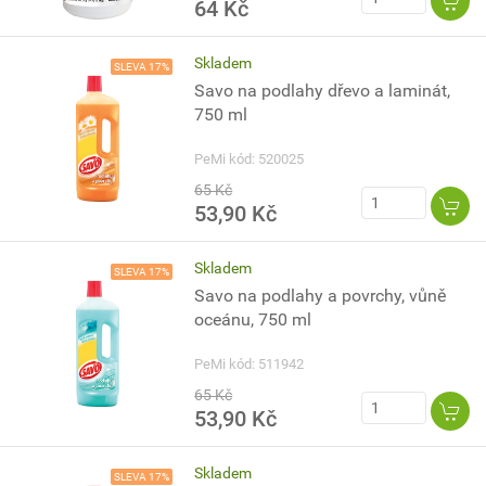
64 Kč
Skladem
SLEVA 17%
Savo na podlahy dřevo a laminát,
750 ml
PeMi kód: 520025
65 Kč
53,90 Kč
Skladem
SLEVA 17%
Savo na podlahy a povrchy, vůně
oceánu, 750 ml
PeMi kód: 511942
65 Kč
53,90 Kč
Skladem
SLEVA 17%