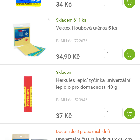
34 Kč
Skladem 611 ks.
Vektex Houbová utěrka 5 ks
PeMi kód: 722676
34,90 Kč
Skladem
Herkules lepicí tyčinka univerzální
lepidlo pro domácnost, 40 g
PeMi kód: 520946
37 Kč
Dodání do 3 pracovních dnů
Univerzální čistící hadr, 40 x 40 cm