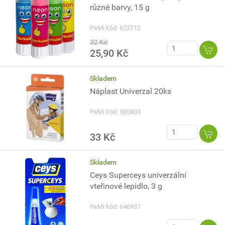
různé barvy, 15 g
PeMi kód: 622712
32 Kč
25,90 Kč
Skladem
Náplast Univerzal 20ks
PeMi kód: 586803
33 Kč
Skladem
Ceys Superceys univerzální
vteřinové lepidlo, 3 g
PeMi kód: 646937