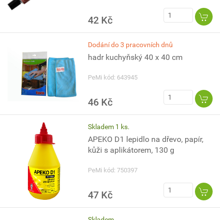
42 Kč
Dodání do 3 pracovních dnů
hadr kuchyňský 40 x 40 cm
PeMi kód: 643945
46 Kč
Skladem 1 ks.
APEKO D1 lepidlo na dřevo, papír,
kůži s aplikátorem, 130 g
PeMi kód: 750397
47 Kč
Skladem