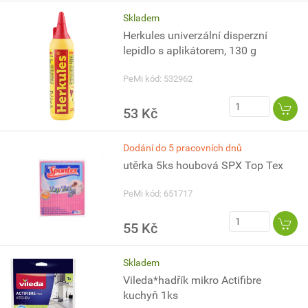
Skladem
Herkules univerzální disperzní
lepidlo s aplikátorem, 130 g
PeMi kód: 532962
53 Kč
Dodání do 5 pracovních dnů
utěrka 5ks houbová SPX Top Tex
PeMi kód: 651717
55 Kč
Skladem
Vileda*hadřík mikro Actifibre
kuchyň 1ks