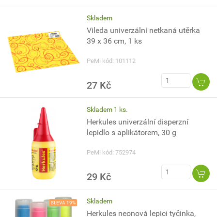
Skladem
Vileda univerzální netkaná utěrka
39 x 36 cm, 1 ks
PeMi kód: 101112
27 Kč
Skladem 1 ks.
Herkules univerzální disperzní
lepidlo s aplikátorem, 30 g
PeMi kód: 752974
29 Kč
Skladem
SLEVA 19%
Herkules neonová lepicí tyčinka,