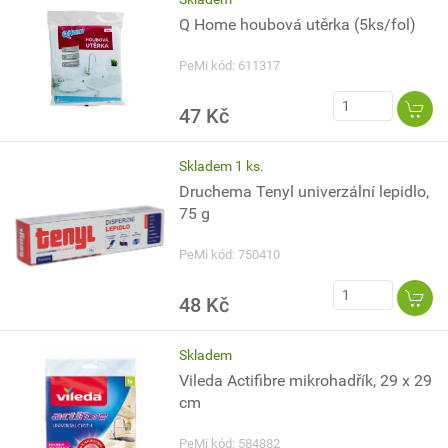
Q Home houbová utěrka (5ks/fol)
PeMi kód: 611317
47 Kč
Skladem 1 ks.
Druchema Tenyl univerzální lepidlo,
75 g
PeMi kód: 750410
48 Kč
Skladem
Vileda Actifibre mikrohadřík, 29 x 29
cm
PeMi kód: 584882