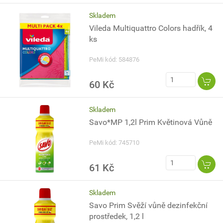
Skladem
Vileda Multiquattro Colors hadřík, 4
ks
PeMi kód: 584876
60 Kč
Skladem
Savo*MP 1,2l Prim Květinová Vůně
PeMi kód: 745710
61 Kč
Skladem
Savo Prim Svěží vůně dezinfekční
prostředek, 1,2 l