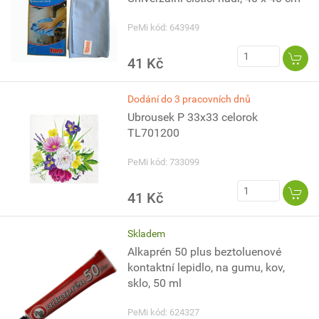
PeMi kód: 643949
41 Kč
Dodání do 3 pracovních dnů
Ubrousek P 33x33 celorok
TL701200
PeMi kód: 733099
41 Kč
Skladem
Alkaprén 50 plus beztoluenové
kontaktní lepidlo, na gumu, kov,
sklo, 50 ml
PeMi kód: 624327