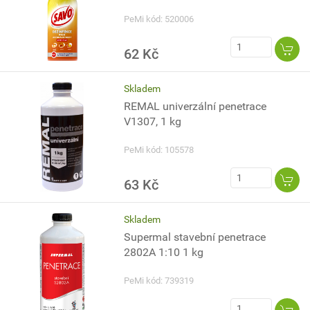
PeMi kód: 520006
62 Kč
Skladem
REMAL univerzální penetrace
V1307, 1 kg
PeMi kód: 105578
63 Kč
Skladem
Supermal stavební penetrace
2802A 1:10 1 kg
PeMi kód: 739319