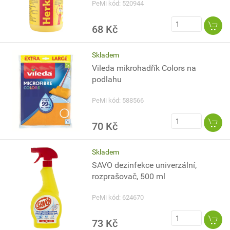
PeMi kód: 520944
68 Kč
Skladem
Vileda mikrohadřík Colors na
podlahu
PeMi kód: 588566
70 Kč
Skladem
SAVO dezinfekce univerzální,
rozprašovač, 500 ml
PeMi kód: 624670
73 Kč