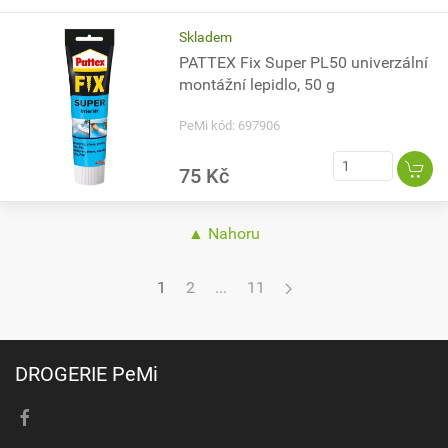
Skladem
PATTEX Fix Super PL50 univerzální
montážní lepidlo, 50 g
PeMi kód: 697906
75 Kč
▲ Nahoru
1
2
...
11
DROGERIE PeMi