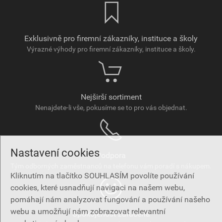
Exklusivně pro firemní zákazníky, instituce a školy
Výrazné výhody pro firemní zákazníky, instituce a školy.
Nejširší sortiment
Nenajdete-li vše, pokusíme se to pro vás objednat.
Nastavení cookies
Podpora
Tým odborných zaměstnanců na telefonu vám poradí s nákupem.
Kliknutím na tlačítko SOUHLASÍM povolíte používání
cookies, které usnadňují navigaci na našem webu,
pomáhají nám analyzovat fungování a používání našeho
webu a umožňují nám zobrazovat relevantní
Spokojenost zaručena