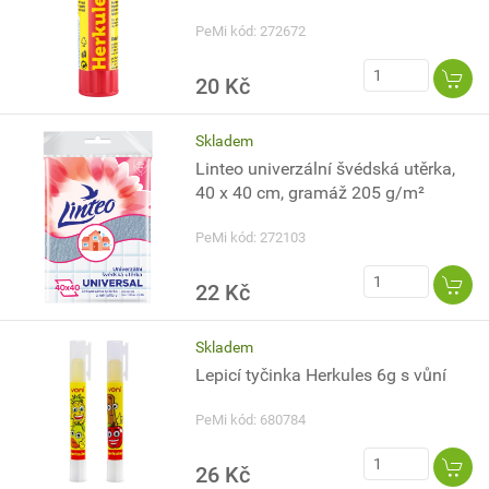
PeMi kód: 272672
20 Kč
Skladem
Linteo univerzální švédská utěrka,
40 x 40 cm, gramáž 205 g/m²
PeMi kód: 272103
22 Kč
Skladem
Lepicí tyčinka Herkules 6g s vůní
PeMi kód: 680784
26 Kč