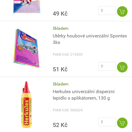
49 Kč
Skladem
Utěrky houbové univerzální Spontex
3ks
PeMi kód: 215430
51 Kč
Skladem
Herkules univerzální disperzní
lepidlo s aplikátorem, 130 g
PeMi kód: 366624
52 Kč