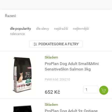
Řazení:
dle popularity
dle slevy
nejdražší
nejlevnější
relevance
PODKATEGORIE A FILTRY
Skladem
ProPlan Dog Adult Small&Mini
SensitiveSkin Salmon 3kg
PeMi kód: 206210
652 Kč
Skladem
ProPlan Dog Adult 9+ Optiage