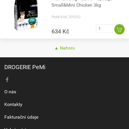
Small&Mini Chicken 3kg
PeMi kód: 205252
634 Kč
▲ Nahoru
DROGERIE PeMi
O nás
Kontakty
Fakturační údaje