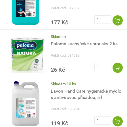
PeMi kód: 617052
177 Kč
Skladem
Paloma kuchyňské ubrousky 2 ks
PeMi kód: 584532
26 Kč
Skladem 10 ks.
Lavon Hand Care hygienické mýdlo
s antivirovou přísadou, 5 l
PeMi kód: 653794
119 Kč