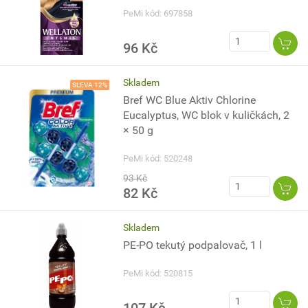
PeMi kód: 697858
96 Kč
Skladem
SLEVA 12%
Bref WC Blue Aktiv Chlorine
Eucalyptus, WC blok v kuličkách, 2
× 50 g
PeMi kód: 520248
93 Kč
82 Kč
Skladem
PE-PO tekutý podpalovač, 1 l
PeMi kód: 520815