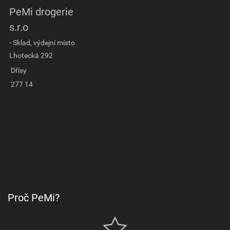
PeMi drogerie
s.r.o
- Sklad, výdejní místo
Lhotecká 292
Dřísy
277 14
Proč PeMi?