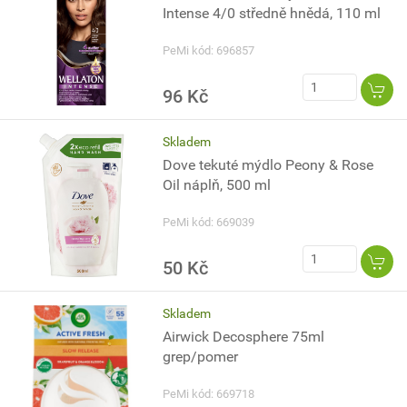
Intense 4/0 středně hnědá, 110 ml
PeMi kód: 696857
96 Kč
Skladem
Dove tekuté mýdlo Peony & Rose
Oil náplň, 500 ml
PeMi kód: 669039
50 Kč
Skladem
Airwick Decosphere 75ml
grep/pomer
PeMi kód: 669718