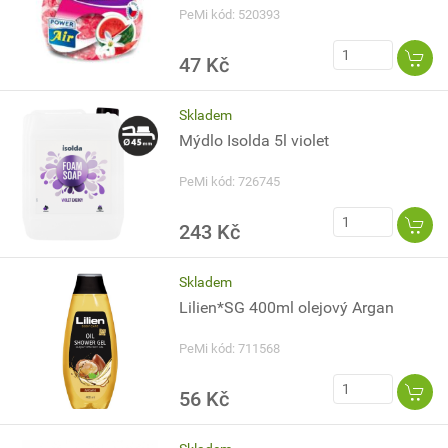
PeMi kód: 520393
47 Kč
Skladem
Mýdlo Isolda 5l violet
PeMi kód: 726745
243 Kč
Skladem
Lilien*SG 400ml olejový Argan
PeMi kód: 711568
56 Kč