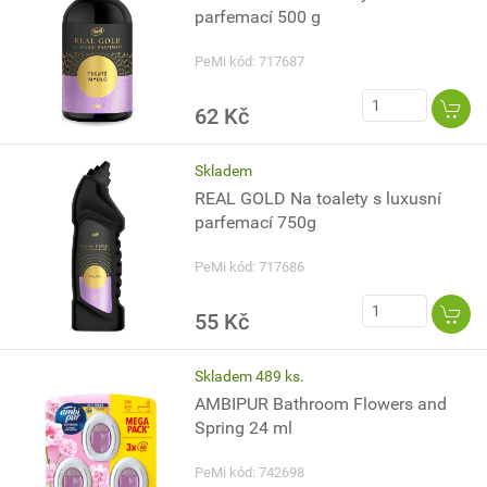
parfemací 500 g
PeMi kód: 717687
62 Kč
Skladem
REAL GOLD Na toalety s luxusní
parfemací 750g
PeMi kód: 717686
55 Kč
Skladem 489 ks.
AMBIPUR Bathroom Flowers and
Spring 24 ml
PeMi kód: 742698