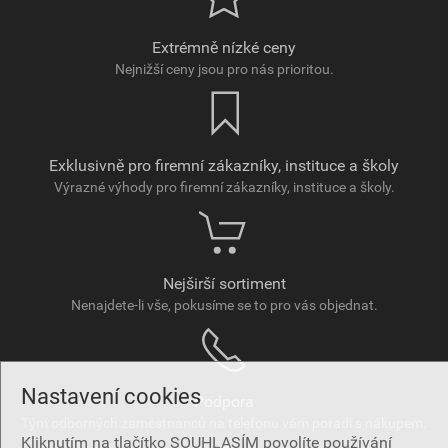
Extrémně nízké ceny
Nejnižší ceny jsou pro nás prioritou.
Exklusivně pro firemní zákazníky, instituce a školy
Výrazné výhody pro firemní zákazníky, instituce a školy.
Nejširší sortiment
Nenajdete-li vše, pokusíme se to pro vás objednat.
Nastavení cookies
Podpora
Tým odborných zaměstnanců na telefonu vám poradí s nákupem.
Kliknutím na tlačítko SOUHLASÍM povolíte používání