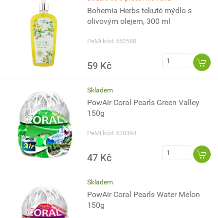
Bohemia Herbs tekuté mýdlo s
olivovým olejem, 300 ml
PeMi kód: 562580
59 Kč
Skladem
PowAir Coral Pearls Green Valley
150g
PeMi kód: 520394
47 Kč
Skladem
PowAir Coral Pearls Water Melon
150g