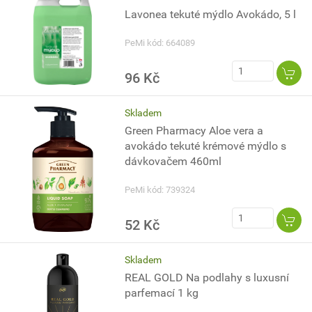
Lavonea tekuté mýdlo Avokádo, 5 l
PeMi kód: 664089
96 Kč
Skladem
Green Pharmacy Aloe vera a
avokádo tekuté krémové mýdlo s
dávkovačem 460ml
PeMi kód: 739324
52 Kč
Skladem
REAL GOLD Na podlahy s luxusní
parfemací 1 kg