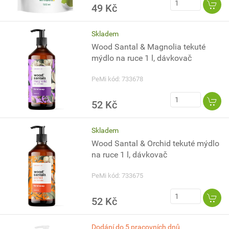
49 Kč
Skladem
Wood Santal & Magnolia tekuté
mýdlo na ruce 1 l, dávkovač
PeMi kód: 733678
52 Kč
Skladem
Wood Santal & Orchid tekuté mýdlo
na ruce 1 l, dávkovač
PeMi kód: 733675
52 Kč
Dodání do 5 pracovních dnů