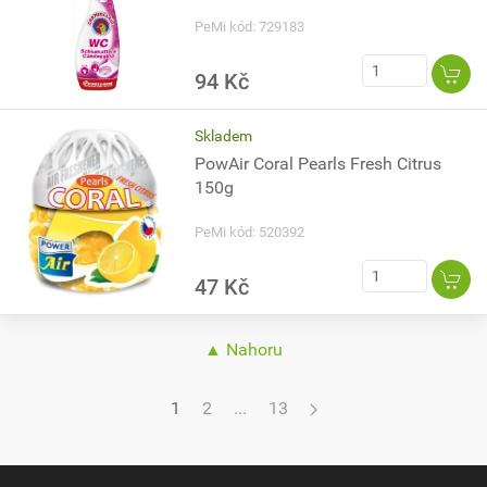
PeMi kód: 729183
94 Kč
Skladem
PowAir Coral Pearls Fresh Citrus
150g
PeMi kód: 520392
47 Kč
▲ Nahoru
1
2
...
13