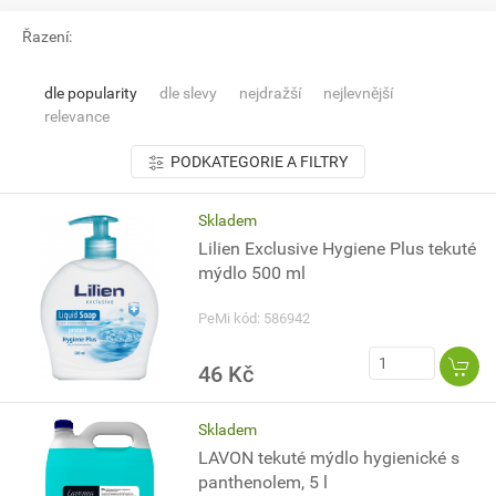
Řazení:
dle popularity
dle slevy
nejdražší
nejlevnější
relevance
PODKATEGORIE A FILTRY
Skladem
Lilien Exclusive Hygiene Plus tekuté
mýdlo 500 ml
PeMi kód: 586942
46 Kč
Skladem
LAVON tekuté mýdlo hygienické s
panthenolem, 5 l