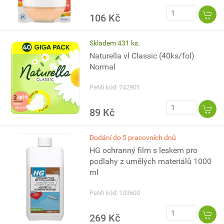
106 Kč
Skladem 431 ks.
Naturella vl Classic (40ks/fol)
Normal
PeMi kód: 742901
89 Kč
Dodání do 5 pracovních dnů
HG ochranný film s leskem pro
podlahy z umělých materiálů 1000
ml
PeMi kód: 103600
269 Kč