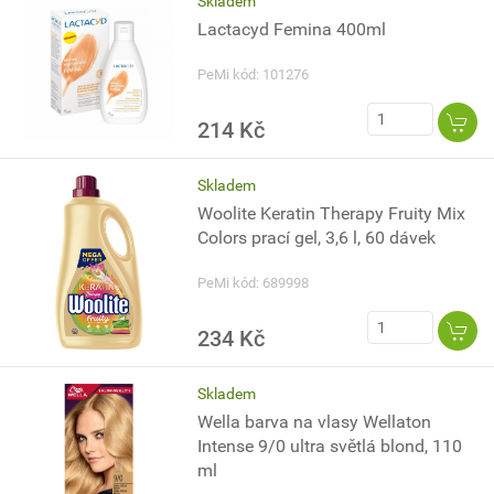
Skladem
Lactacyd Femina 400ml
PeMi kód: 101276
214 Kč
Skladem
Woolite Keratin Therapy Fruity Mix
Colors prací gel, 3,6 l, 60 dávek
PeMi kód: 689998
234 Kč
Skladem
Wella barva na vlasy Wellaton
Intense 9/0 ultra světlá blond, 110
ml