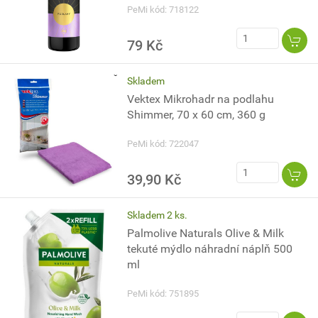
PeMi kód: 718122
79 Kč
Skladem
Vektex Mikrohadr na podlahu
Shimmer, 70 x 60 cm, 360 g
PeMi kód: 722047
39,90 Kč
Skladem 2 ks.
Palmolive Naturals Olive & Milk
tekuté mýdlo náhradní náplň 500
ml
PeMi kód: 751895