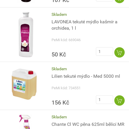
107 Kč
Skladem
LAVONEA tekuté mýdlo kašmír a
orchidea, 1 l
PeMi kód: 669046
50 Kč
Skladem
Lilien tekuté mýdlo - Med 5000 ml
PeMi kód: 734551
156 Kč
Skladem
Chante Cl WC pěna 625ml bělící MR