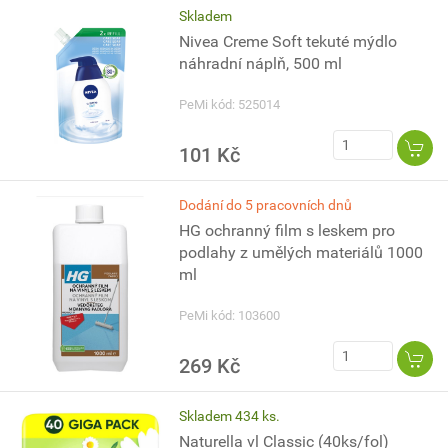
Skladem
Nivea Creme Soft tekuté mýdlo
náhradní náplň, 500 ml
PeMi kód: 525014
101 Kč
Dodání do 5 pracovních dnů
HG ochranný film s leskem pro
podlahy z umělých materiálů 1000
ml
PeMi kód: 103600
269 Kč
Skladem 434 ks.
Naturella vl Classic (40ks/fol)