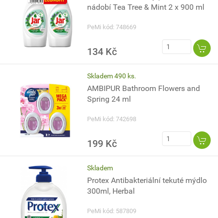
nádobí Tea Tree & Mint 2 x 900 ml
PeMi kód: 748669
134 Kč
Skladem 490 ks.
AMBIPUR Bathroom Flowers and
Spring 24 ml
PeMi kód: 742698
199 Kč
Skladem
Protex Antibakteriální tekuté mýdlo
300ml, Herbal
PeMi kód: 587809