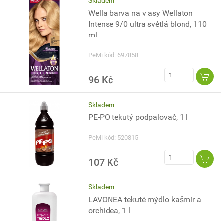
Skladem
Wella barva na vlasy Wellaton
Intense 9/0 ultra světlá blond, 110
ml
PeMi kód: 697858
96 Kč
Skladem
PE-PO tekutý podpalovač, 1 l
PeMi kód: 520815
107 Kč
Skladem
LAVONEA tekuté mýdlo kašmír a
orchidea, 1 l