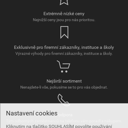
Extrémně nízké ceny
Nejnižší ceny jsou pro nás prioritou.
Exklusivně pro firemní zákazníky, instituce a školy
Výrazné výhody pro firemní zákazníky, instituce a školy.
Nejširší sortiment
Nenajdete-li vše, pokusíme se to pro vás objednat.
Nastavení cookies
Podpora
Tým odborných zaměstnanců na telefonu vám poradí s nákupem.
Kliknutím na tlačítko SOUHLASÍM povolíte používání