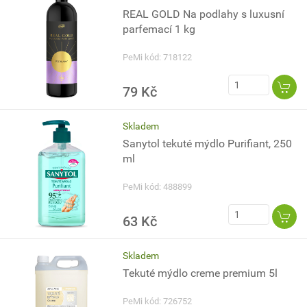
REAL GOLD Na podlahy s luxusní
parfemací 1 kg
PeMi kód: 718122
79 Kč
Skladem
Sanytol tekuté mýdlo Purifiant, 250
ml
PeMi kód: 488899
63 Kč
Skladem
Tekuté mýdlo creme premium 5l
PeMi kód: 726752