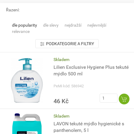
Řazení:
dle popularity
dle slevy
nejdražší
nejlevnější
relevance
PODKATEGORIE A FILTRY
Skladem
Lilien Exclusive Hygiene Plus tekuté
mýdlo 500 ml
PeMi kód: 586942
46 Kč
Skladem
LAVON tekuté mýdlo hygienické s
panthenolem, 5 l