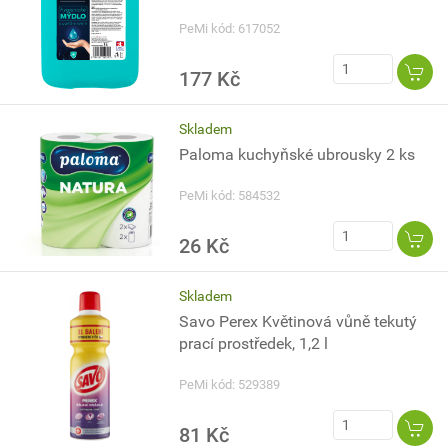
PeMi kód: 617052
177 Kč
Skladem
Paloma kuchyňské ubrousky 2 ks
PeMi kód: 584532
26 Kč
Skladem
Savo Perex Květinová vůně tekutý
prací prostředek, 1,2 l
PeMi kód: 529389
81 Kč