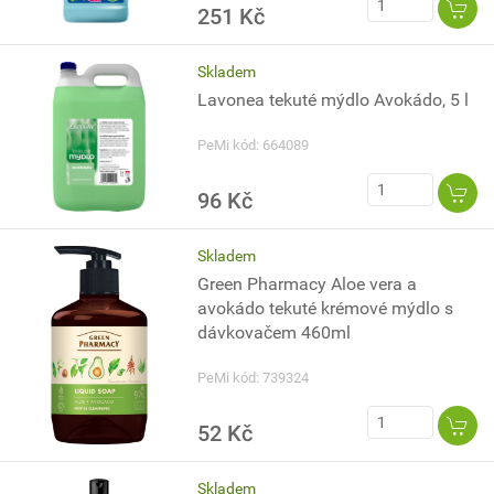
251 Kč
Skladem
Lavonea tekuté mýdlo Avokádo, 5 l
PeMi kód: 664089
96 Kč
Skladem
Green Pharmacy Aloe vera a
avokádo tekuté krémové mýdlo s
dávkovačem 460ml
PeMi kód: 739324
52 Kč
Skladem