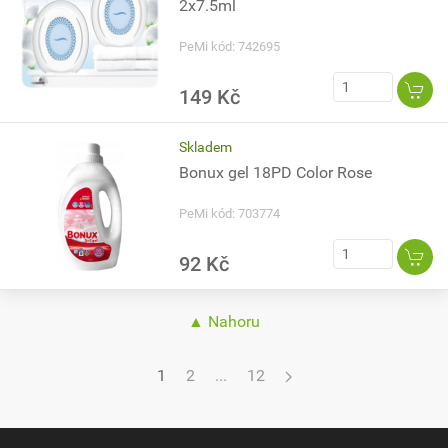
2x7.5ml
PeMi kód: 742695
149 Kč
Skladem
Bonux gel 18PD Color Rose
PeMi kód: 703774
92 Kč
▲ Nahoru
1
2
...
12