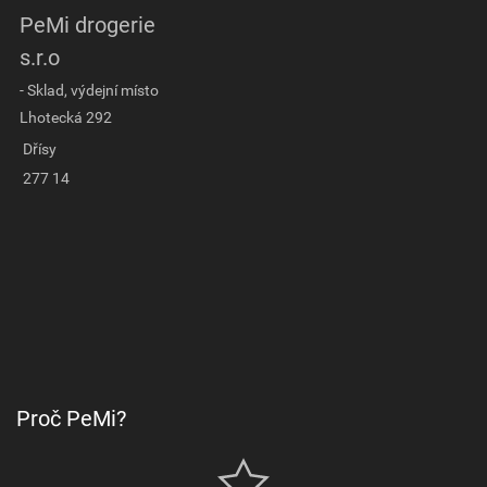
PeMi drogerie
s.r.o
- Sklad, výdejní místo
Lhotecká 292
Dřísy
277 14
Proč PeMi?