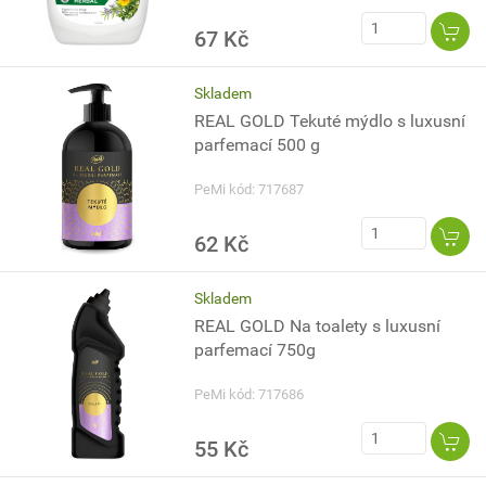
67 Kč
Skladem
REAL GOLD Tekuté mýdlo s luxusní
parfemací 500 g
PeMi kód: 717687
62 Kč
Skladem
REAL GOLD Na toalety s luxusní
parfemací 750g
PeMi kód: 717686
55 Kč