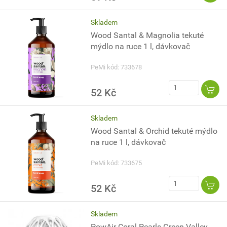
Skladem
Wood Santal & Magnolia tekuté
mýdlo na ruce 1 l, dávkovač
PeMi kód: 733678
52 Kč
Skladem
Wood Santal & Orchid tekuté mýdlo
na ruce 1 l, dávkovač
PeMi kód: 733675
52 Kč
Skladem
PowAir Coral Pearls Green Valley