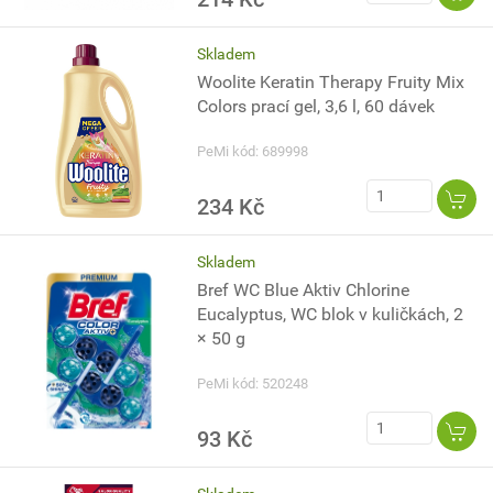
Skladem
Woolite Keratin Therapy Fruity Mix
Colors prací gel, 3,6 l, 60 dávek
PeMi kód: 689998
234 Kč
Skladem
Bref WC Blue Aktiv Chlorine
Eucalyptus, WC blok v kuličkách, 2
× 50 g
PeMi kód: 520248
93 Kč