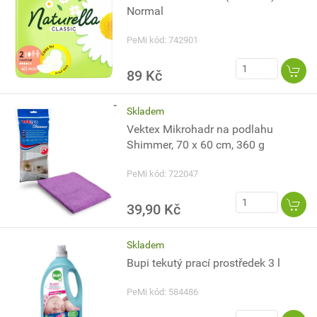
Normal
PeMi kód: 742901
89 Kč
Skladem
Vektex Mikrohadr na podlahu
Shimmer, 70 x 60 cm, 360 g
PeMi kód: 722047
39,90 Kč
Skladem
Bupi tekutý prací prostředek 3 l
PeMi kód: 584486