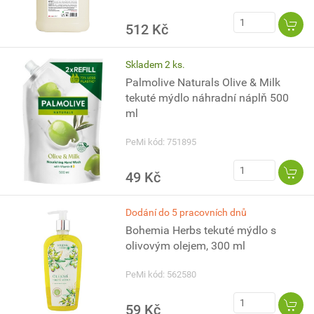
512 Kč
Skladem 2 ks.
Palmolive Naturals Olive & Milk
tekuté mýdlo náhradní náplň 500
ml
PeMi kód: 751895
49 Kč
Dodání do 5 pracovních dnů
Bohemia Herbs tekuté mýdlo s
olivovým olejem, 300 ml
PeMi kód: 562580
59 Kč