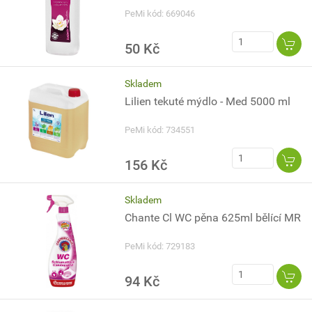
PeMi kód: 669046
50 Kč
Skladem
Lilien tekuté mýdlo - Med 5000 ml
PeMi kód: 734551
156 Kč
Skladem
Chante Cl WC pěna 625ml bělící MR
PeMi kód: 729183
94 Kč