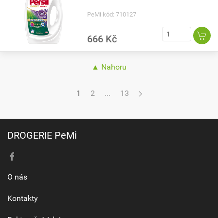
PeMi kód: 710127
666 Kč
▲ Nahoru
1
2
...
13
DROGERIE PeMi
O nás
Kontakty