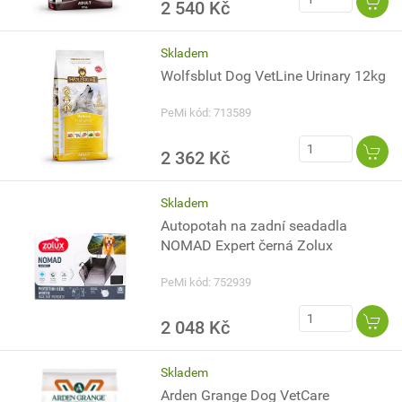
2 540 Kč
Skladem
Wolfsblut Dog VetLine Urinary 12kg
PeMi kód: 713589
2 362 Kč
Skladem
Autopotah na zadní seadadla
NOMAD Expert černá Zolux
PeMi kód: 752939
2 048 Kč
Skladem
Arden Grange Dog VetCare