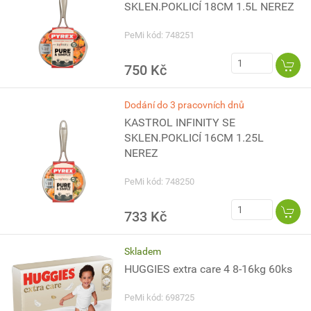
SKLEN.POKLICÍ 18CM 1.5L NEREZ
PeMi kód: 748251
750 Kč
Dodání do 3 pracovních dnů
KASTROL INFINITY SE
SKLEN.POKLICÍ 16CM 1.25L
NEREZ
PeMi kód: 748250
733 Kč
Skladem
HUGGIES extra care 4 8-16kg 60ks
PeMi kód: 698725