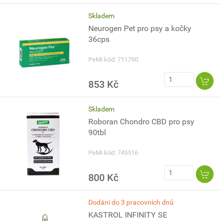
Skladem
Neurogen Pet pro psy a kočky
36cps
PeMi kód: 711790
853 Kč
Skladem
Roboran Chondro CBD pro psy
90tbl
PeMi kód: 745516
800 Kč
Dodání do 3 pracovních dnů
KASTROL INFINITY SE