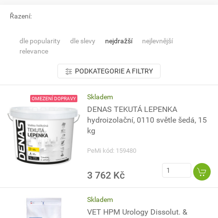
Řazení:
dle popularity
dle slevy
nejdražší
nejlevnější
relevance
PODKATEGORIE A FILTRY
Skladem
OMEZENÍ DOPRAVY
DENAS TEKUTÁ LEPENKA
hydroizolační, 0110 světle šedá, 15
kg
PeMi kód: 159480
3 762 Kč
Skladem
VET HPM Urology Dissolut. &