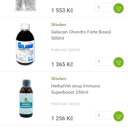
1 553 Kč
Skladem
Gelacan Chondro Forte Biosol
500ml
PeMi kód: 526255
1 365 Kč
Skladem
HerbalVet sirup Immuno
Superboost 250ml
PeMi kód: 746332
1 256 Kč