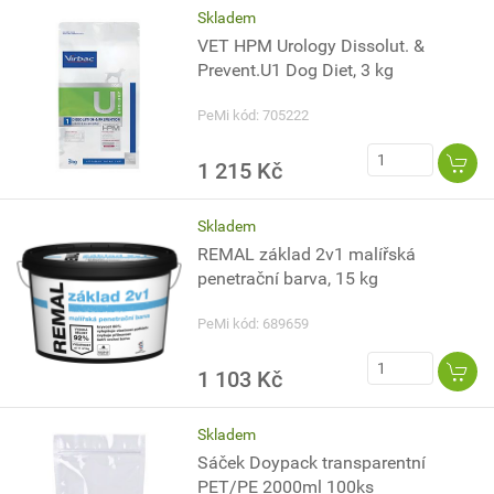
Skladem
VET HPM Urology Dissolut. &
Prevent.U1 Dog Diet, 3 kg
PeMi kód: 705222
1 215 Kč
Skladem
REMAL základ 2v1 malířská
penetrační barva, 15 kg
PeMi kód: 689659
1 103 Kč
Skladem
Sáček Doypack transparentní
PET/PE 2000ml 100ks