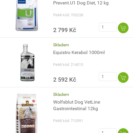
Prevent.U1 Dog Diet, 12 kg
PeMi kód: 705238
2 799 Kč
Skladem
Equistro Kerabol 1000ml
PeMi kód: 214015
2 592 Kč
Skladem
Wolfsblut Dog VetLine
Gastrointestinal 12kg
PeMi kód: 713591