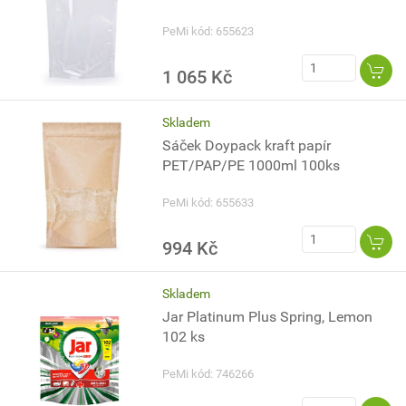
PeMi kód: 655623
1 065 Kč
Skladem
Sáček Doypack kraft papír
PET/PAP/PE 1000ml 100ks
PeMi kód: 655633
994 Kč
Skladem
Jar Platinum Plus Spring, Lemon
102 ks
PeMi kód: 746266