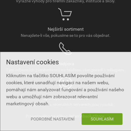
Výrazné výhody pro firemní zákazníky, instituce a školy.
Nejširší sortiment
Nenajdete-li vše, pokusíme se to pro vás objednat.
Nastavení cookies
Podpora
Tým odborných zaměstnanců na telefonu vám poradí s nákupem.
Kliknutím na tlačítko SOUHLASÍM povolíte používání
cookies, které usnadňují navigaci na našem webu,
pomáhají nám analyzovat fungování a používání našeho
webu a umožňují nám zobrazovat relevantní
Spokojenost zaručena
marketingový obsah.
Naše hodnocení na recenzních serverech jsou vysoká.
Provozováno na eShop řešení
AbsolutStore
.
PODROBNÉ NASTAVENÍ
SOUHLASÍM