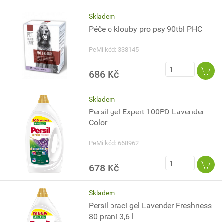
Skladem
Péče o klouby pro psy 90tbl PHC
PeMi kód: 338145
686 Kč
Skladem
Persil gel Expert 100PD Lavender
Color
PeMi kód: 668962
678 Kč
Skladem
Persil prací gel Lavender Freshness
80 praní 3,6 l