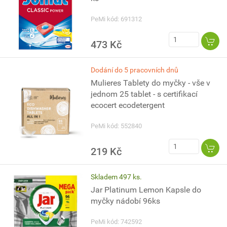
PeMi kód: 691312
473 Kč
Dodání do 5 pracovních dnů
Mulieres Tablety do myčky - vše v
jednom 25 tablet - s certifikací
ecocert ecodetergent
PeMi kód: 552840
219 Kč
Skladem 497 ks.
Jar Platinum Lemon Kapsle do
myčky nádobí 96ks
PeMi kód: 742592