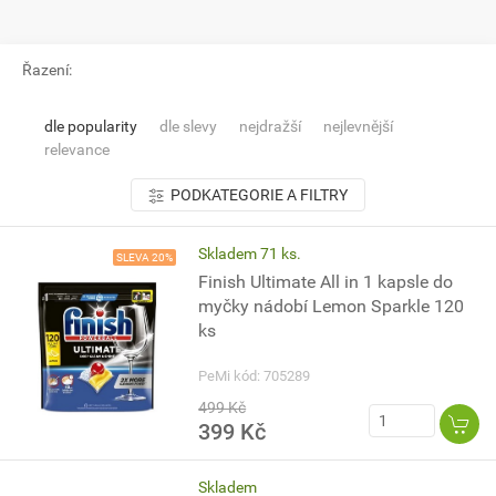
Řazení:
dle popularity
dle slevy
nejdražší
nejlevnější
relevance
PODKATEGORIE A FILTRY
Skladem 71 ks.
SLEVA 20%
Finish Ultimate All in 1 kapsle do
myčky nádobí Lemon Sparkle 120
ks
PeMi kód: 705289
499 Kč
399 Kč
Skladem