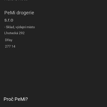
PeMi drogerie
s.r.o
- Sklad, výdejní místo
Lhotecká 292
Dřísy
277 14
Proč PeMi?