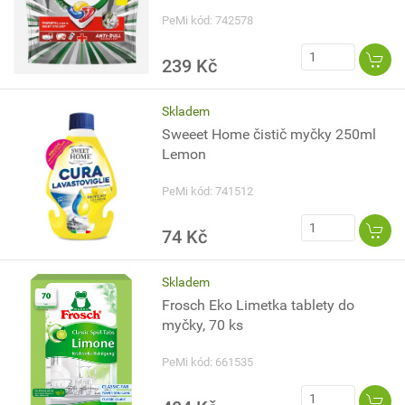
PeMi kód: 742578
239 Kč
Skladem
Sweeet Home čistič myčky 250ml
Lemon
PeMi kód: 741512
74 Kč
Skladem
Frosch Eko Limetka tablety do
myčky, 70 ks
PeMi kód: 661535