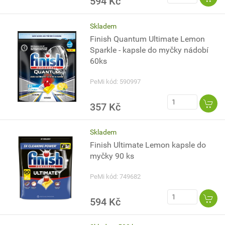
594 Kč
Skladem
Finish Quantum Ultimate Lemon
Sparkle - kapsle do myčky nádobí
60ks
PeMi kód: 590997
357 Kč
Skladem
Finish Ultimate Lemon kapsle do
myčky 90 ks
PeMi kód: 749682
594 Kč