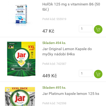
Hořčík 125 mg s vitamínem B6 (50
tbl.)
PeMi kód: 555919
47 Kč
Skladem 494 ks.
Jar Original Lemon Kapsle do
myčky nádobí 84ks
PeMi kód: 742587
449 Kč
Skladem 495 ks.
Jar Platinum kapsle lemon 125 ks
PeMi kód: 742598