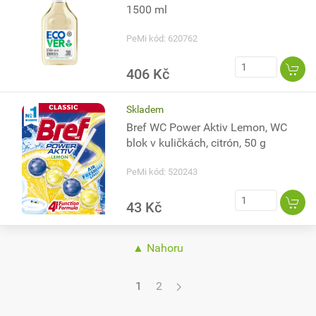
1500 ml
PeMi kód: 620762
406 Kč
Skladem
Bref WC Power Aktiv Lemon, WC
blok v kuličkách, citrón, 50 g
PeMi kód: 520243
43 Kč
▲ Nahoru
1
2