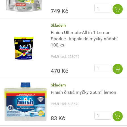
749 Kč
Skladem
Finish Ultimate All in 1 Lemon
Sparkle - kapsle do myčky nádobí
100 ks
PeMi kód: 623079
470 Kč
Skladem
Finish čistič myčky 250ml lemon
PeMi kód: 586570
83 Kč