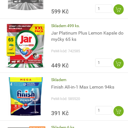
599 Kč
Skladem 499 ks.
Jar Platinum Plus Lemon Kapsle do
myčky 65 ks
PeMi kód: 742585
449 Kč
Skladem
Finish All-in-1 Max Lemon 94ks
PeMi kód: 585520
391 Kč
Skladem 6 ks.