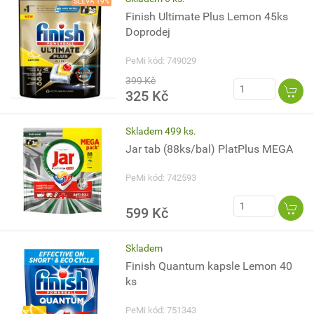
SLEVA 19%
Finish Ultimate Plus Lemon 45ks
Doprodej
PeMi kód: 749029
399 Kč
325 Kč
Skladem 499 ks.
Jar tab (88ks/bal) PlatPlus MEGA
PeMi kód: 742593
599 Kč
Skladem
Finish Quantum kapsle Lemon 40
ks
PeMi kód: 751343