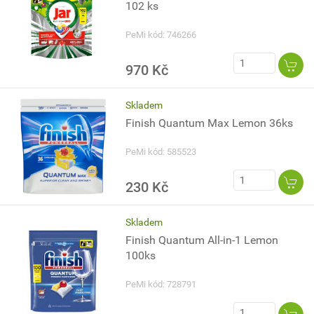
102 ks
PeMi kód: 746266
970 Kč
Skladem
Finish Quantum Max Lemon 36ks
PeMi kód: 585523
230 Kč
Skladem
Finish Quantum All-in-1 Lemon
100ks
PeMi kód: 728791