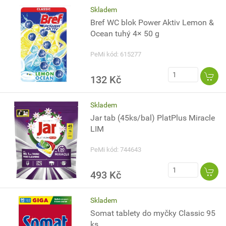
Skladem
Bref WC blok Power Aktiv Lemon &
Ocean tuhý 4× 50 g
PeMi kód: 615277
132 Kč
Skladem
Jar tab (45ks/bal) PlatPlus Miracle
LIM
PeMi kód: 744643
493 Kč
Skladem
Somat tablety do myčky Classic 95
ks