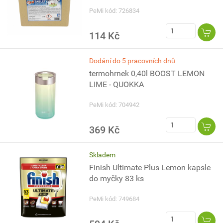
PeMi kód: 726834
114 Kč
Dodání do 5 pracovních dnů
termohrnek 0,40l BOOST LEMON
LIME - QUOKKA
PeMi kód: 704942
369 Kč
Skladem
Finish Ultimate Plus Lemon kapsle
do myčky 83 ks
PeMi kód: 749684