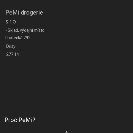
PeMi drogerie
s.r.o
- Sklad, výdejní místo
Lhotecká 292
Dřísy
277 14
Proč PeMi?