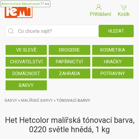
Administrace
Aktualizovat
77 ms
Přihlášení
Košík
VE SLEVĚ
DROGERIE
KOSMETIKA
CHOVATELSTVÍ
PAPÍRNICTVÍ
HRAČKY
DOMÁCNOST
ZAHRADA
POTRAVINY
BARVY
BARVY
»
MALÍŘSKÉ BARVY
»
TÓNOVACÍ BARVY
Het Hetcolor malířská tónovací barva,
0220 světle hnědá, 1 kg