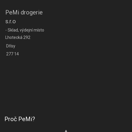
PeMi drogerie
s.r.o
- Sklad, výdejní místo
Lhotecká 292
Dřísy
277 14
Proč PeMi?