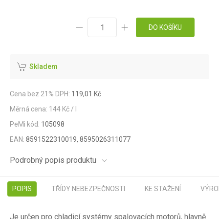
DO KOŠÍKU
Skladem
Cena bez 21% DPH:
119,01 Kč
Měrná cena: 144 Kč / l
PeMi kód:
105098
EAN:
8591522310019, 8595026311077
Podrobný popis produktu
POPIS
TŘÍDY NEBEZPEČNOSTI
KE STAŽENÍ
VÝRO
Je určen pro chladicí systémy spalovacích motorů, hlavně