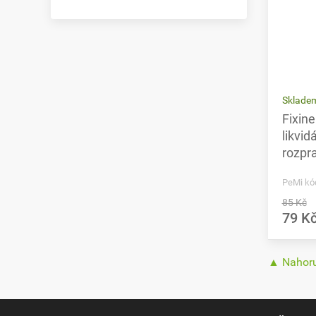
Skladem
Fixine
likvi
rozpr
PeMi kó
85 Kč
79 K
▲ Nahor