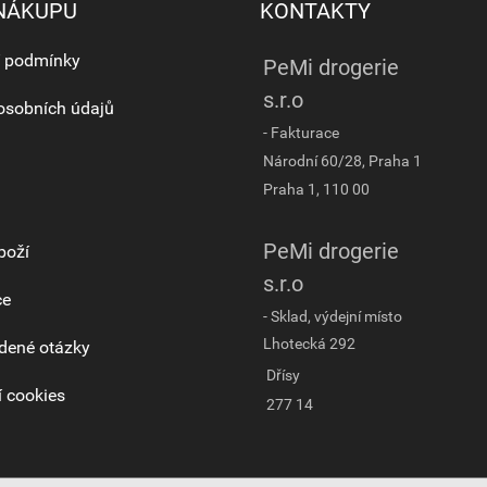
 NÁKUPU
KONTAKTY
 podmínky
PeMi drogerie
s.r.o
osobních údajů
- Fakturace
Národní 60/28, Praha 1
Praha 1, 110 00
PeMi drogerie
boží
s.r.o
ce
- Sklad, výdejní místo
Lhotecká 292
dené otázky
Dřísy
 cookies
277 14