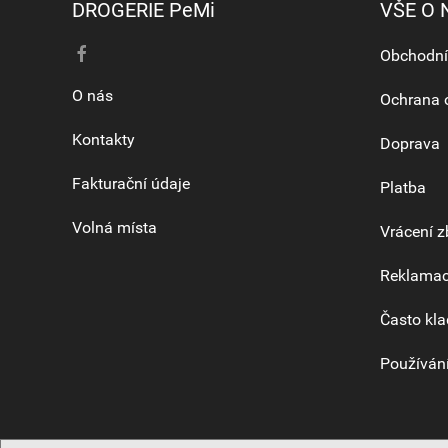
DROGERIE PeMi
VŠE O
Obchodní
O nás
Ochrana 
Kontakty
Doprava
Fakturační údaje
Platba
Volná místa
Vrácení z
Reklama
Často kla
Používání