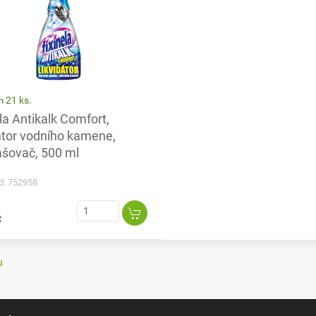
 21 ks.
la Antikalk Comfort,
dátor vodního kamene,
ašovač, 500 ml
d: 752958
č
u