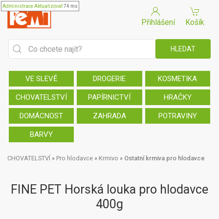
Administrace
Aktualizovat
74 ms
Přihlášení
Košík
VE SLEVĚ
DROGERIE
KOSMETIKA
CHOVATELSTVÍ
PAPÍRNICTVÍ
HRAČKY
DOMÁCNOST
ZAHRADA
POTRAVINY
BARVY
CHOVATELSTVÍ
»
Pro hlodavce
»
Krmivo
»
Ostatní krmiva pro hlodavce
FINE PET Horská louka pro hlodavce
400g