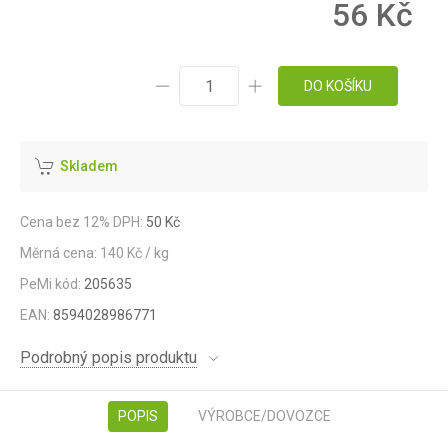
56 Kč
DO KOŠÍKU
Skladem
Cena bez 12% DPH:
50 Kč
Měrná cena: 140 Kč / kg
PeMi kód:
205635
EAN:
8594028986771
Podrobný popis produktu
POPIS
VÝROBCE/DOVOZCE