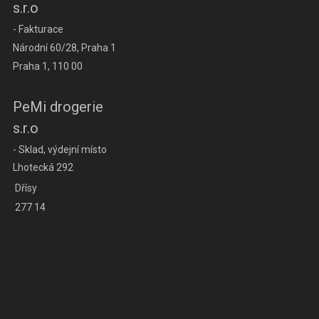
s.r.o
- Fakturace
Národní 60/28, Praha 1
Praha 1, 110 00
PeMi drogerie
s.r.o
- Sklad, výdejní místo
Lhotecká 292
Dřísy
277 14