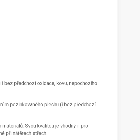
u i bez předchozí oxidace, kovu, nepochozího
átěrům pozinkovaného plechu (i bez předchozí
materiálů. Svou kvalitou je vhodný i pro
é při nátěrech střech.