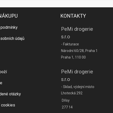
 NÁKUPU
KONTAKTY
 podmínky
PeMi drogerie
s.r.o
sobních údajů
- Fakturace
Národní 60/28, Praha 1
Praha 1, 110 00
PeMi drogerie
boží
s.r.o
e
- Sklad, výdejní místo
Lhotecká 292
dené otázky
Dřísy
 cookies
277 14