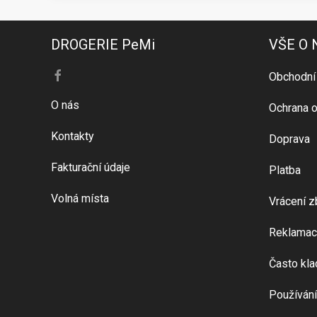
DROGERIE PeMi
VŠE O
Obchodní
O nás
Ochrana o
Kontakty
Doprava
Fakturační údaje
Platba
Volná místa
Vrácení z
Reklamac
Často kla
Používání