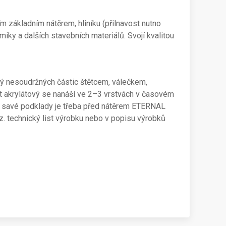
 základním nátěrem, hliníku (přilnavost nutno
iky a dalších stavebních materiálů. Svojí kvalitou
ý nesoudržných částic štětcem, válečkem,
 akrylátový se nanáší ve 2–3 vrstvách v časovém
ny savé podklady je třeba před nátěrem ETERNAL
z. technický list výrobku nebo v popisu výrobků