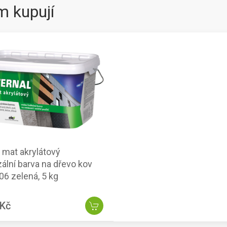
m kupují
l mat akrylátový
zální barva na dřevo kov
06 zelená, 5 kg
 Kč