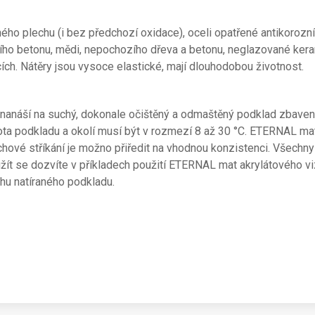
o plechu (i bez předchozí oxidace), oceli opatřené antikorozním
zího betonu, mědi, nepochozího dřeva a betonu, neglazované keram
ích. Nátěry jsou vysoce elastické, mají dlouhodobou životnost.
anáší na suchý, dokonale očištěný a odmaštěný podklad zbaven
 podkladu a okolí musí být v rozmezí 8 až 30 °C. ETERNAL mat
uchové stříkání je možno přiředit na vhodnou konzistenci. Všech
ít se dozvíte v příkladech použití ETERNAL mat akrylátového vi
uhu natíraného podkladu.