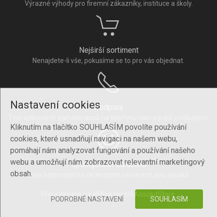
Výrazné výhody pro firemní zákazníky, instituce a školy.
Nejširší sortiment
Nenajdete-li vše, pokusíme se to pro vás objednat.
Nastavení cookies
Podpora
Tým odborných zaměstnanců na telefonu vám poradí s nákupem.
Kliknutím na tlačítko SOUHLASÍM povolíte používání
cookies, které usnadňují navigaci na našem webu,
pomáhají nám analyzovat fungování a používání našeho
webu a umožňují nám zobrazovat relevantní marketingový
Spokojenost zaručena
obsah.
Naše hodnocení na recenzních serverech jsou vysoká.
Provozováno na eShop řešení
AbsolutStore
.
PODROBNÉ NASTAVENÍ
SOUHLASÍM