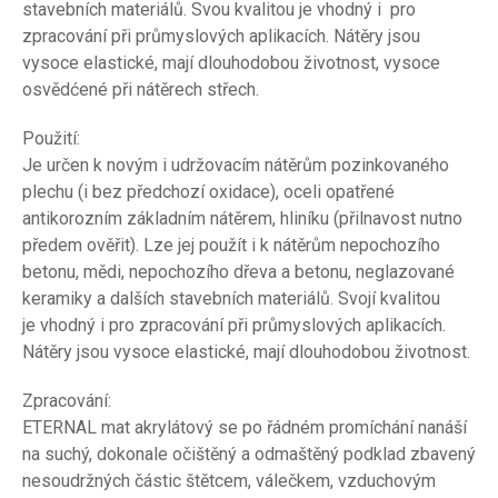
stavebních materiálů. Svou kvalitou je vhodný i pro
zpracování při průmyslových aplikacích. Nátěry jsou
vysoce elastické, mají dlouhodobou životnost, vysoce
osvědćené při nátěrech střech.
Použití:
Je určen k novým i udržovacím nátěrům pozinkovaného
plechu (i bez předchozí oxidace), oceli opatřené
antikorozním základním nátěrem, hliníku (přilnavost nutno
předem ověřit). Lze jej použít i k nátěrům nepochozího
betonu, mědi, nepochozího dřeva a betonu, neglazované
keramiky a dalších stavebních materiálů. Svojí kvalitou
je vhodný i pro zpracování při průmyslových aplikacích.
Nátěry jsou vysoce elastické, mají dlouhodobou životnost.
Zpracování:
ETERNAL mat akrylátový se po řádném promíchání nanáší
na suchý, dokonale očištěný a odmaštěný podklad zbavený
nesoudržných částic štětcem, válečkem, vzduchovým