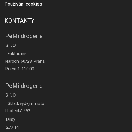
Používání cookies
KONTAKTY
PeMi drogerie
s.r.o
- Fakturace
Národní 60/28, Praha 1
Praha 1, 110 00
PeMi drogerie
s.r.o
- Sklad, výdejní místo
Lhotecká 292
Dřísy
277 14