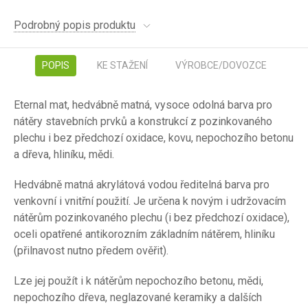
Podrobný popis produktu
POPIS
KE STAŽENÍ
VÝROBCE/DOVOZCE
Eternal mat, hedvábně matná, vysoce odolná barva pro
nátěry stavebních prvků a konstrukcí z pozinkovaného
plechu i bez předchozí oxidace, kovu, nepochozího betonu
a dřeva, hliníku, mědi.
Hedvábně matná akrylátová vodou ředitelná barva pro
venkovní i vnitřní použití. Je určena k novým i udržovacím
nátěrům pozinkovaného plechu (i bez předchozí oxidace),
oceli opatřené antikorozním základním nátěrem, hliníku
(přilnavost nutno předem ověřit).
Lze jej použít i k nátěrům nepochozího betonu, mědi,
nepochozího dřeva, neglazované keramiky a dalších