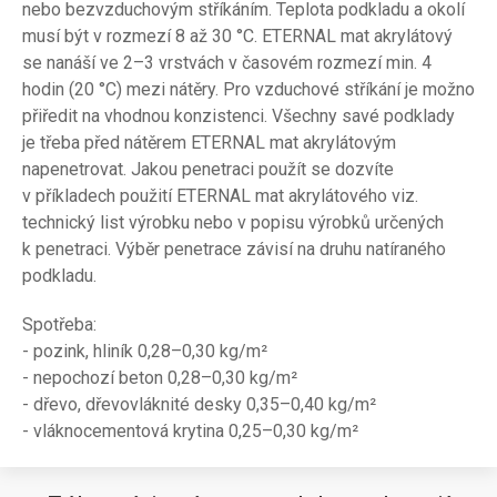
nebo bezvzduchovým stříkáním. Teplota podkladu a okolí
musí být v rozmezí 8 až 30 °C. ETERNAL mat akrylátový
se nanáší ve 2–3 vrstvách v časovém rozmezí min. 4
hodin (20 °C) mezi nátěry. Pro vzduchové stříkání je možno
přiředit na vhodnou konzistenci. Všechny savé podklady
je třeba před nátěrem ETERNAL mat akrylátovým
napenetrovat. Jakou penetraci použít se dozvíte
v příkladech použití ETERNAL mat akrylátového viz.
technický list výrobku nebo v popisu výrobků určených
k penetraci. Výběr penetrace závisí na druhu natíraného
podkladu.
Spotřeba:
- pozink, hliník 0,28–0,30 kg/m²
- nepochozí beton 0,28–0,30 kg/m²
- dřevo, dřevovláknité desky 0,35–0,40 kg/m²
- vláknocementová krytina 0,25–0,30 kg/m²