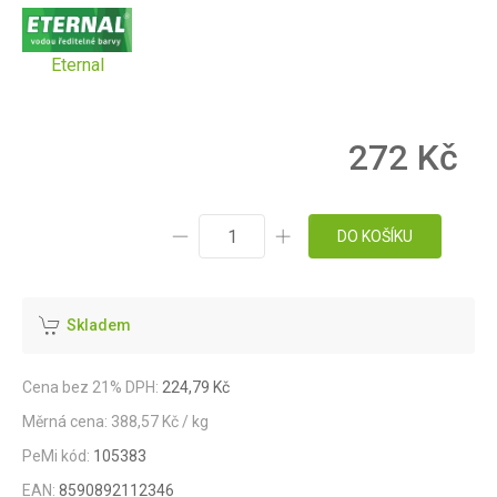
Eternal
272 Kč
DO KOŠÍKU
Skladem
Cena bez 21% DPH:
224,79 Kč
Měrná cena: 388,57 Kč / kg
PeMi kód:
105383
EAN:
8590892112346