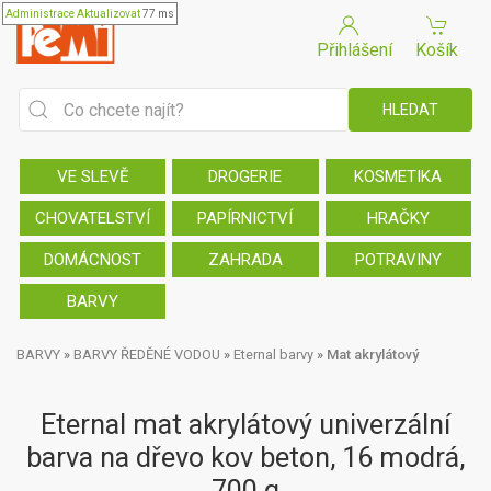
Administrace
Aktualizovat
77 ms
Přihlášení
Košík
VE SLEVĚ
DROGERIE
KOSMETIKA
CHOVATELSTVÍ
PAPÍRNICTVÍ
HRAČKY
DOMÁCNOST
ZAHRADA
POTRAVINY
BARVY
BARVY
»
BARVY ŘEDĚNÉ VODOU
»
Eternal barvy
»
Mat akrylátový
Eternal mat akrylátový univerzální
barva na dřevo kov beton, 16 modrá,
700 g