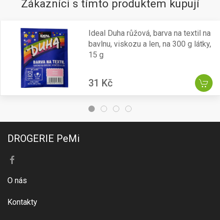
Zákazníci s tímto produktem kupují
Ideal Duha růžová, barva na textil na
bavlnu, viskozu a len, na 300 g látky,
15 g
31 Kč
DROGERIE PeMi
O nás
Kontakty