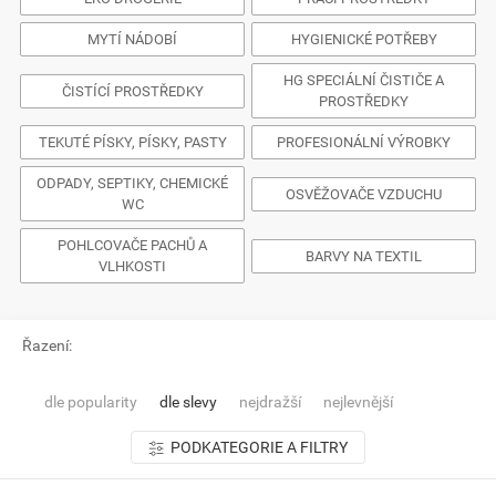
MYTÍ NÁDOBÍ
HYGIENICKÉ POTŘEBY
HG SPECIÁLNÍ ČISTIČE A
ČISTÍCÍ PROSTŘEDKY
PROSTŘEDKY
TEKUTÉ PÍSKY, PÍSKY, PASTY
PROFESIONÁLNÍ VÝROBKY
ODPADY, SEPTIKY, CHEMICKÉ
OSVĚŽOVAČE VZDUCHU
WC
POHLCOVAČE PACHŮ A
BARVY NA TEXTIL
VLHKOSTI
Řazení:
dle popularity
dle slevy
nejdražší
nejlevnější
PODKATEGORIE A FILTRY