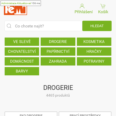
Administrace
Aktualizovat
106 ms
Přihlášení
Košík
VE SLEVĚ
DROGERIE
KOSMETIKA
CHOVATELSTVÍ
PAPÍRNICTVÍ
HRAČKY
DOMÁCNOST
ZAHRADA
POTRAVINY
BARVY
DROGERIE
4465 produktů
EKO DROGERIE
PRACÍ PROSTŘEDKY