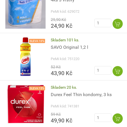
PeMi kód: 629072
29,90 Kč
24,90 Kč
Skladem 101 ks.
SLEVA 16%
SAVO Original 1,2 l
PeMi kód: 751220
52 Kč
43,90 Kč
Skladem 20 ks.
SLEVA 15%
Durex Feel Thin kondomy, 3 ks
PeMi kód: 741381
59 Kč
49,90 Kč