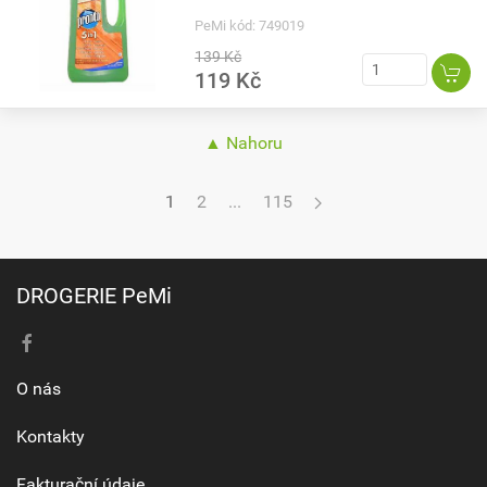
PeMi kód: 749019
139 Kč
119 Kč
▲ Nahoru
1
2
...
115
DROGERIE PeMi
O nás
Kontakty
Fakturační údaje