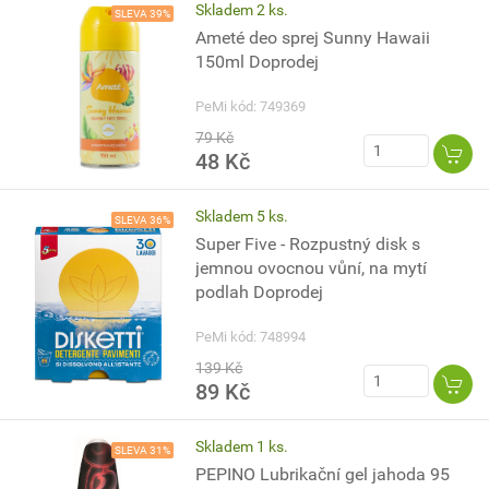
Skladem 2 ks.
SLEVA 39%
Ameté deo sprej Sunny Hawaii
150ml Doprodej
PeMi kód: 749369
79 Kč
48 Kč
Skladem 5 ks.
SLEVA 36%
Super Five - Rozpustný disk s
jemnou ovocnou vůní, na mytí
podlah Doprodej
PeMi kód: 748994
139 Kč
89 Kč
Skladem 1 ks.
SLEVA 31%
PEPINO Lubrikační gel jahoda 95