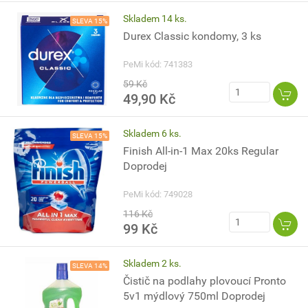
Skladem 14 ks.
SLEVA 15%
Durex Classic kondomy, 3 ks
PeMi kód: 741383
59 Kč
49,90 Kč
Skladem 6 ks.
SLEVA 15%
Finish All-in-1 Max 20ks Regular
Doprodej
PeMi kód: 749028
116 Kč
99 Kč
Skladem 2 ks.
SLEVA 14%
Čistič na podlahy plovoucí Pronto
5v1 mýdlový 750ml Doprodej