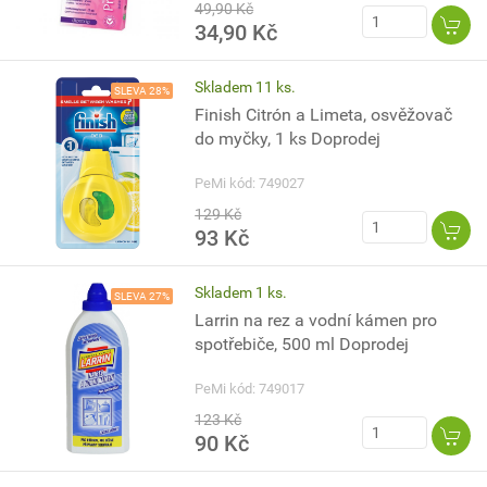
49,90 Kč
34,90 Kč
Skladem 11 ks.
SLEVA 28%
Finish Citrón a Limeta, osvěžovač
do myčky, 1 ks Doprodej
PeMi kód: 749027
129 Kč
93 Kč
Skladem 1 ks.
SLEVA 27%
Larrin na rez a vodní kámen pro
spotřebiče, 500 ml Doprodej
PeMi kód: 749017
123 Kč
90 Kč