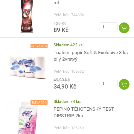
ml
PeMi kód: 744806
129 Kč
89 Kč
Skladem 422 ks.
SLEVA 30%
Toaletní papír Soft & Exclusive 8 ks
bílý 2vrstvý
PeMi kód: 103362
49,90 Kč
34,90 Kč
Skladem 74 ks.
SLEVA 30%
PEPINO TĚHOTENSKÝ TEST
DIPSTRIP 2ks
PeMi kód: 186269