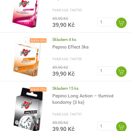
PeMi kód: 744795
49,90 Kč
39,90 Kč
Skladem 4 ks.
SLEVA 20%
Pepino Effect 3ks
PeMi kód: 744796
49,90 Kč
39,90 Kč
Skladem 15 ks.
SLEVA 20%
Pepino Long Action – tlumivé
kondomy (3 ks)
PeMi kód: 744797
49,90 Kč
39,90 Kč