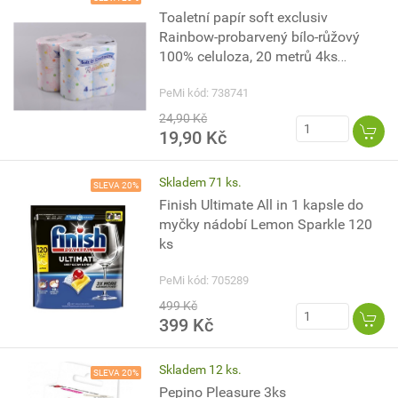
Toaletní papír soft exclusiv
Rainbow-probarvený bílo-růžový
100% celuloza, 20 metrů 4ks
2vrstvy
PeMi kód: 738741
24,90 Kč
19,90 Kč
Skladem 71 ks.
SLEVA 20%
Finish Ultimate All in 1 kapsle do
myčky nádobí Lemon Sparkle 120
ks
PeMi kód: 705289
499 Kč
399 Kč
Skladem 12 ks.
SLEVA 20%
Pepino Pleasure 3ks