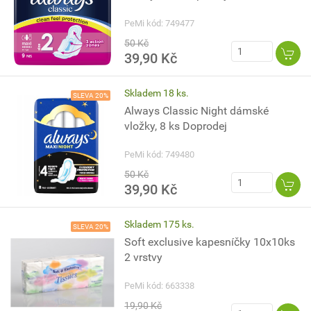
PeMi kód: 749477
50 Kč
39,90 Kč
Skladem 18 ks.
SLEVA 20%
Always Classic Night dámské
vložky, 8 ks Doprodej
PeMi kód: 749480
50 Kč
39,90 Kč
Skladem 175 ks.
SLEVA 20%
Soft exclusive kapesníčky 10x10ks
2 vrstvy
PeMi kód: 663338
19,90 Kč