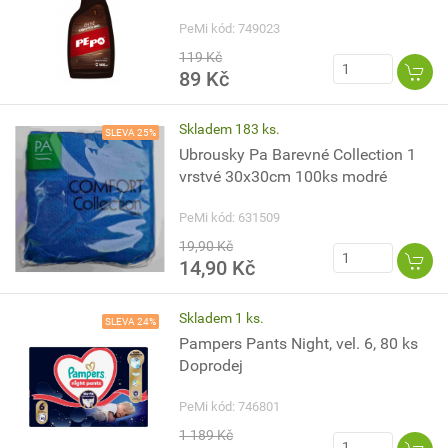
PeMi kód: 749023
119 Kč
89 Kč
Skladem 183 ks.
SLEVA 25%
Ubrousky Pa Barevné Collection 1
vrstvé 30x30cm 100ks modré
PeMi kód: 631509
19,90 Kč
14,90 Kč
Skladem 1 ks.
SLEVA 24%
Pampers Pants Night, vel. 6, 80 ks
Doprodej
PeMi kód: 746801
1 189 Kč