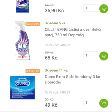
44 Kč
35,90 Kč
Skladem 5 ks.
SLEVA 34%
CILLIT BANG čisticí a dezinfekční
sprej, 750 ml Doprodej
PeMi kód: 748992
99 Kč
65 Kč
Skladem 41 ks.
SLEVA 17%
Durex Extra Safe kondomy 3 ks
Doprodej
PeMi kód: 749383
59 Kč
49 Kč