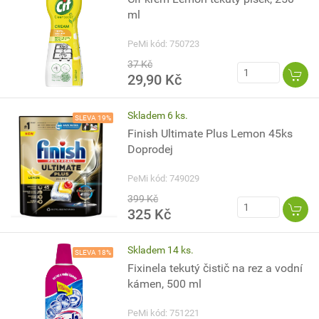
ml
PeMi kód: 750723
37 Kč
29,90 Kč
Skladem 6 ks.
SLEVA 19%
Finish Ultimate Plus Lemon 45ks
Doprodej
PeMi kód: 749029
399 Kč
325 Kč
Skladem 14 ks.
SLEVA 18%
Fixinela tekutý čistič na rez a vodní
kámen, 500 ml
PeMi kód: 751221