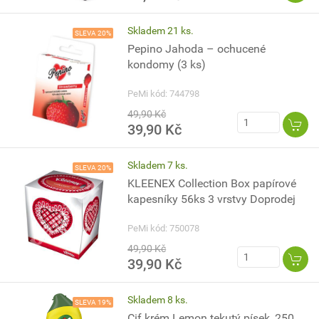
Skladem 21 ks.
SLEVA 20%
Pepino Jahoda – ochucené
kondomy (3 ks)
PeMi kód: 744798
49,90 Kč
39,90 Kč
Skladem 7 ks.
SLEVA 20%
KLEENEX Collection Box papírové
kapesníky 56ks 3 vrstvy Doprodej
PeMi kód: 750078
49,90 Kč
39,90 Kč
Skladem 8 ks.
SLEVA 19%
Cif krém Lemon tekutý písek, 250