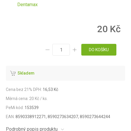
Dentamax
20 Kč
DO KOŠÍKU
Skladem
Cena bez 21% DPH:
16,53 Kč
Měrná cena: 20 Kč / ks.
PeMi kód:
153539
EAN:
8590338912271, 8590273634207, 8590273644244
Podrobný popis produktu