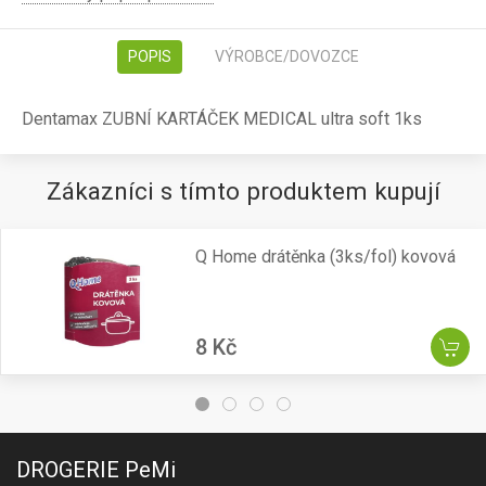
POPIS
VÝROBCE/DOVOZCE
Dentamax ZUBNÍ KARTÁČEK MEDICAL ultra soft 1ks
Zákazníci s tímto produktem kupují
Q Home drátěnka (3ks/fol) kovová
8 Kč
DROGERIE PeMi