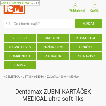
Administrace
Aktualizovat
236 ms
Přihlášení
Košík
VE SLEVĚ
DROGERIE
KOSMETIKA
CHOVATELSTVÍ
PAPÍRNICTVÍ
HRAČKY
DOMÁCNOST
ZAHRADA
POTRAVINY
BARVY
KOSMETIKA
»
ÚSTNÍ HYGIENA
»
Zubní kartáčky
»
Měkké
Dentamax ZUBNÍ KARTÁČEK
MEDICAL ultra soft 1ks