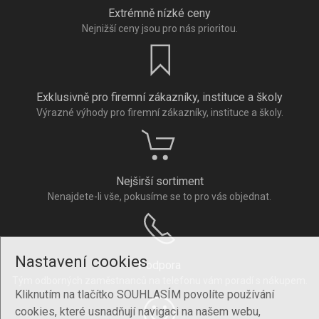
Extrémně nízké ceny
Nejnižší ceny jsou pro nás prioritou.
Exklusivně pro firemní zákazníky, instituce a školy
Výrazné výhody pro firemní zákazníky, instituce a školy.
Nejširší sortiment
Nenajdete-li vše, pokusíme se to pro vás objednat.
Nastavení cookies
Podpora
Tým odborných zaměstnanců na telefonu vám poradí s nákupem.
Kliknutím na tlačítko SOUHLASÍM povolíte používání
cookies, které usnadňují navigaci na našem webu,