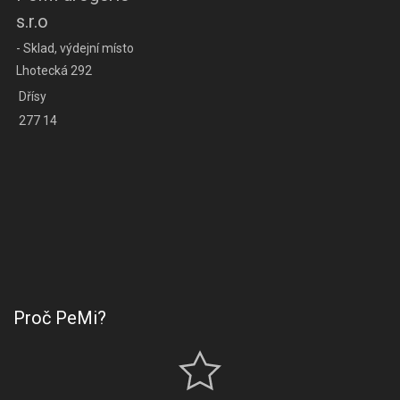
s.r.o
- Sklad, výdejní místo
Lhotecká 292
Dřísy
277 14
Proč PeMi?