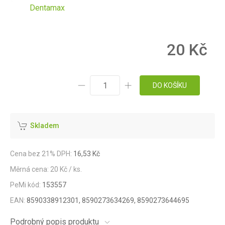
Dentamax
20 Kč
DO KOŠÍKU
Skladem
Cena bez 21% DPH:
16,53 Kč
Měrná cena: 20 Kč / ks.
PeMi kód:
153557
EAN:
8590338912301, 8590273634269, 8590273644695
Podrobný popis produktu