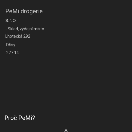
PeMi drogerie
s.r.o
- Sklad, výdejní místo
Lhotecká 292
Dřísy
277 14
Proč PeMi?