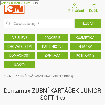
Administrace
Aktualizovat
415 ms
Přihlášení
Košík
VE SLEVĚ
DROGERIE
KOSMETIKA
CHOVATELSTVÍ
PAPÍRNICTVÍ
HRAČKY
DOMÁCNOST
ZAHRADA
POTRAVINY
BARVY
KOSMETIKA
»
DĚTSKÁ KOSMETIKA
»
Zubní kartáčky
Dentamax ZUBNÍ KARTÁČEK JUNIOR
SOFT 1ks