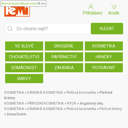
Administrace
Aktualizovat
58 ms
Přihlášení
Košík
VE SLEVĚ
DROGERIE
KOSMETIKA
CHOVATELSTVÍ
PAPÍRNICTVÍ
HRAČKY
DOMÁCNOST
ZAHRADA
POTRAVINY
BARVY
KOSMETIKA
»
DÁMSKÁ KOSMETIKA
»
Pleťová kosmetika
»
Pleťové
krémy
KOSMETIKA
»
PŘÍRODNÍ KOSMETIKA
»
RYOR
»
Arganový olej
KOSMETIKA
»
DÁMSKÁ KOSMETIKA
»
Pleťová kosmetika
»
Pleťové krémy
»
Denní krém