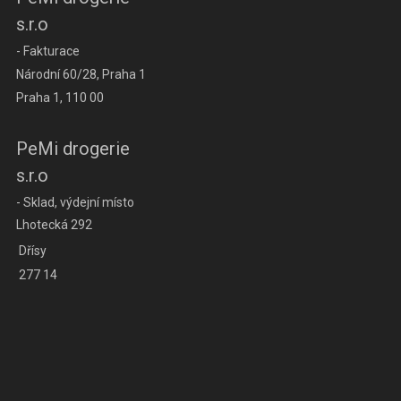
s.r.o
- Fakturace
Národní 60/28, Praha 1
Praha 1, 110 00
PeMi drogerie
s.r.o
- Sklad, výdejní místo
Lhotecká 292
Dřísy
277 14