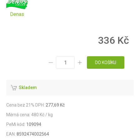
Denas
336 Kč
DO KOŠÍKU
Skladem
Cena bez 21% DPH:
277,69 Kč
Měrná cena: 480 Kč / kg
PeMi kód:
109094
EAN:
8592474002564