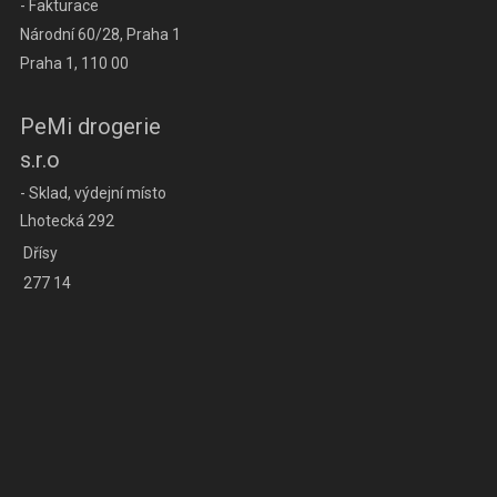
- Fakturace
Národní 60/28, Praha 1
Praha 1, 110 00
PeMi drogerie
s.r.o
- Sklad, výdejní místo
Lhotecká 292
Dřísy
277 14