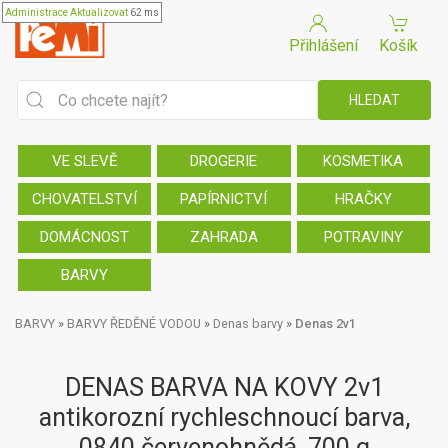
Administrace
Aktualizovat
62 ms
Přihlášení
Košík
VE SLEVĚ
DROGERIE
KOSMETIKA
CHOVATELSTVÍ
PAPÍRNICTVÍ
HRAČKY
DOMÁCNOST
ZAHRADA
POTRAVINY
BARVY
BARVY
»
BARVY ŘEDĚNÉ VODOU
»
Denas barvy
»
Denas 2v1
DENAS BARVA NA KOVY 2v1
antikorozní rychleschnoucí barva,
0840 červenohnědá, 700 g