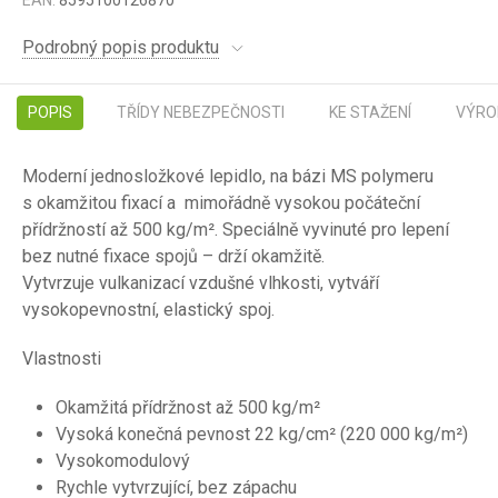
EAN:
8595100126870
Podrobný popis produktu
POPIS
TŘÍDY NEBEZPEČNOSTI
KE STAŽENÍ
VÝRO
Moderní jednosložkové lepidlo, na bázi MS polymeru
s okamžitou fixací a mimořádně vysokou počáteční
přídržností až 500 kg/m². Speciálně vyvinuté pro lepení
bez nutné fixace spojů – drží okamžitě.
Vytvrzuje vulkanizací vzdušné vlhkosti, vytváří
vysokopevnostní, elastický spoj.
Vlastnosti
Okamžitá přídržnost až 500 kg/m²
Vysoká konečná pevnost 22 kg/cm² (220 000 kg/m²)
Vysokomodulový
Rychle vytvrzující, bez zápachu