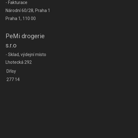
- Fakturace
Národní 60/28, Praha 1
Praha 1, 110 00
PeMi drogerie
s.r.o
- Sklad, výdejní místo
Lhotecká 292
Dřísy
277 14