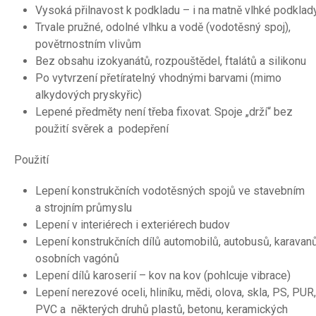
Vysoká přilnavost k podkladu – i na matně vlhké podklad
Trvale pružné, odolné vlhku a vodě (vodotěsný spoj),
povětrnostním vlivům
Bez obsahu izokyanátů, rozpouštědel, ftalátů a silikonu
Po vytvrzení přetíratelný vhodnými barvami (mimo
alkydových pryskyřic)
Lepené předměty není třeba fixovat. Spoje „drží“ bez
použití svěrek a podepření
Použití
Lepení konstrukčních vodotěsných spojů ve stavebním
a strojním průmyslu
Lepení v interiérech i exteriérech budov
Lepení konstrukčních dílů automobilů, autobusů, karavanů
osobních vagónů
Lepení dílů karoserií – kov na kov (pohlcuje vibrace)
Lepení nerezové oceli, hliníku, mědi, olova, skla, PS, PUR,
PVC a některých druhů plastů, betonu, keramických