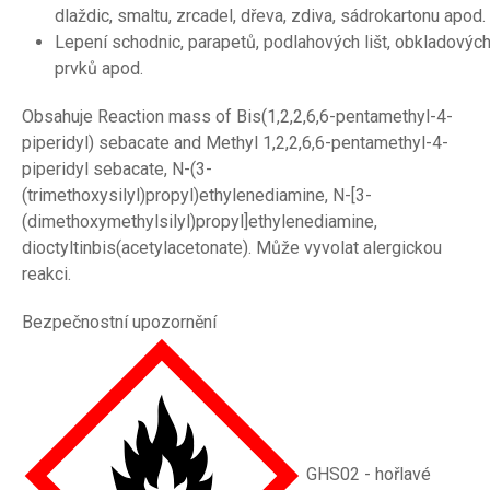
dlaždic, smaltu, zrcadel, dřeva, zdiva, sádrokartonu apod.
Lepení schodnic, parapetů, podlahových lišt, obkladovýc
prvků apod.
Obsahuje Reaction mass of Bis(1,2,2,6,6-pentamethyl-4-
piperidyl) sebacate and Methyl 1,2,2,6,6-pentamethyl-4-
piperidyl sebacate, N-(3-
(trimethoxysilyl)propyl)ethylenediamine, N-[3-
(dimethoxymethylsilyl)propyl]ethylenediamine,
dioctyltinbis(acetylacetonate). Může vyvolat alergickou
reakci.
Bezpečnostní upozornění
GHS02 - hořlavé