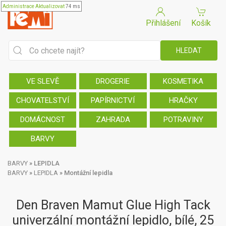
Administrace
Aktualizovat
74 ms
Přihlášení
Košík
VE SLEVĚ
DROGERIE
KOSMETIKA
CHOVATELSTVÍ
PAPÍRNICTVÍ
HRAČKY
DOMÁCNOST
ZAHRADA
POTRAVINY
BARVY
BARVY
»
LEPIDLA
BARVY
»
LEPIDLA
»
Montážní lepidla
Den Braven Mamut Glue High Tack
univerzální montážní lepidlo, bílé, 25