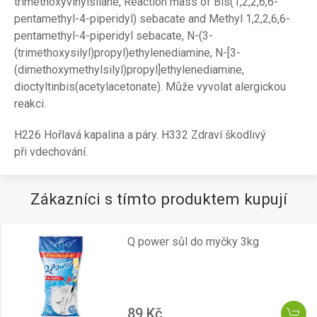
trimethoxyvinylsilane, Reaction mass of Bis(1,2,2,6,6-
pentamethyl-4-piperidyl) sebacate and Methyl 1,2,2,6,6-
pentamethyl-4-piperidyl sebacate, N-(3-
(trimethoxysilyl)propyl)ethylenediamine, N-[3-
(dimethoxymethylsilyl)propyl]ethylenediamine,
dioctyltinbis(acetylacetonate). Může vyvolat alergickou
reakci.
H226 Hořlavá kapalina a páry. H332 Zdraví škodlivý
při vdechování.
Zákazníci s tímto produktem kupují
Q power sůl do myčky 3kg
89 Kč