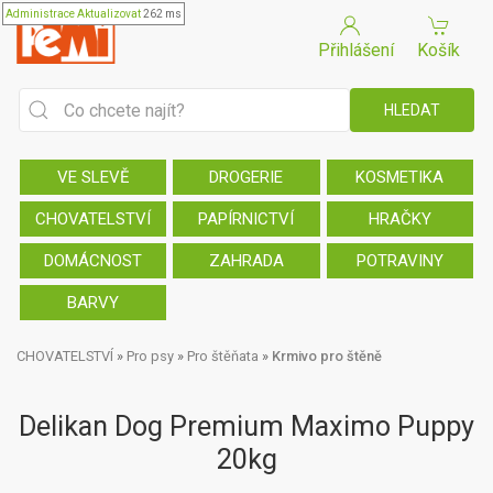
Administrace
Aktualizovat
262 ms
Přihlášení
Košík
VE SLEVĚ
DROGERIE
KOSMETIKA
CHOVATELSTVÍ
PAPÍRNICTVÍ
HRAČKY
DOMÁCNOST
ZAHRADA
POTRAVINY
BARVY
CHOVATELSTVÍ
»
Pro psy
»
Pro štěňata
»
Krmivo pro štěně
Delikan Dog Premium Maximo Puppy
20kg