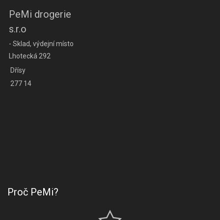
PeMi drogerie
s.r.o
- Sklad, výdejní místo
Lhotecká 292
Dřísy
277 14
Proč PeMi?