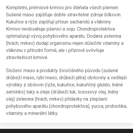
Kompletní, prémiové krmivo pro štěňata všech plemen.
Sušené maso zajišťuje dobře stravitelné zdroje bílkovin.
Kukuřice a rýže zajišťují přísun sacharidů a vlákniny.
Krmivo neobsahuje pšenici a soju. Chondroprotektiva
optimalizují vývoj pohybového aparátu. Dodaná zelenina
(hrách, mrkev) dodají organismu nejen důležité vitamíny a
vlákninu v přírodní formě, ale i příznivě ovlivňuje
stravitelnost krmiva.
Složení: maso a produkty živočišného původu (sušené
drůbeží maso, rybí maso, drůbeží játra) obiloviny a vedlejší
výrobky z obilovin (rýže, kukuřice, kukuřičný glutén, lněné
semínko) tuky a oleje (drůbeží tuk, lososový olej, lněný
olej) zelenina (hrách, mrkev) přídavky na zlepšení
pohybového aparátu (chondroprotek­tiva), yucca, probiotika,
vitaminy a minerální látky.