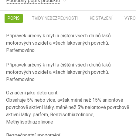
Podrobný popis produktu
POPIS
TŘÍDY NEBEZPEČNOSTI
KE STAŽENÍ
VÝRO
Přípravek určený k mytí a čištění všech druhů laků
motorových vozidel a všech lakovaných povrchů.
Parfemováno.
Přípravek určený k mytí a čištění všech druhů laků
motorových vozidel a všech lakovaných povrchů.
Parfemováno.
Označení jako detergent:
Obsahuje 5% nebo více, avšak méně než 15% aniontové
povrchově aktivní látky, méně než 5% neiontové povrchově
aktivní látky, parfém, Benzisothiazolinone,
Methylisothiazolinone
Bezpečnostní upozornění