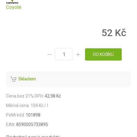
Coyote
52 Kč
DO KOŠÍKU
Skladem
Cena bez 21% DPH:
42,98 Kč
Měrná cena: 104 Kč / l
PeMi kód:
101898
EAN:
8590005733895