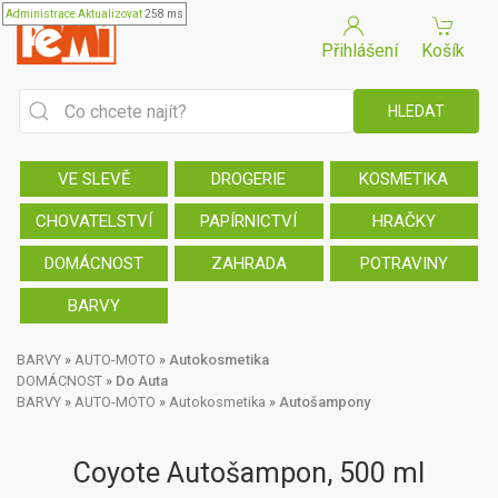
Administrace
Aktualizovat
258 ms
Přihlášení
Košík
VE SLEVĚ
DROGERIE
KOSMETIKA
CHOVATELSTVÍ
PAPÍRNICTVÍ
HRAČKY
DOMÁCNOST
ZAHRADA
POTRAVINY
BARVY
BARVY
»
AUTO-MOTO
»
Autokosmetika
DOMÁCNOST
»
Do Auta
BARVY
»
AUTO-MOTO
»
Autokosmetika
»
Autošampony
Coyote Autošampon, 500 ml