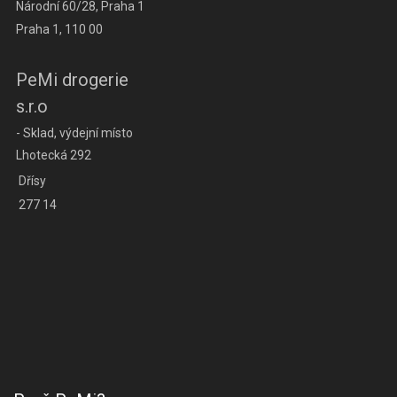
Národní 60/28, Praha 1
Praha 1, 110 00
PeMi drogerie
s.r.o
- Sklad, výdejní místo
Lhotecká 292
Dřísy
277 14