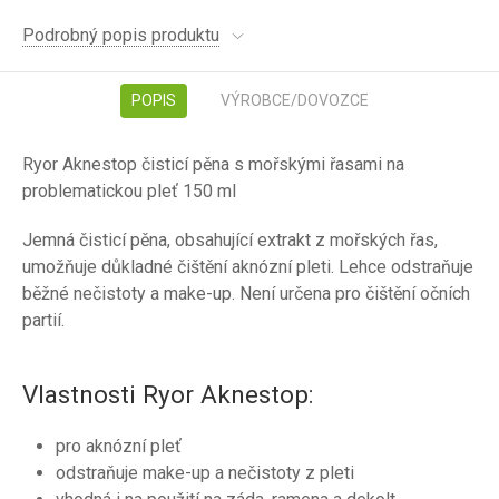
Podrobný popis produktu
POPIS
VÝROBCE/DOVOZCE
Ryor Aknestop čisticí pěna s mořskými řasami na
problematickou pleť 150 ml
Jemná čisticí pěna, obsahující extrakt z mořských řas,
umožňuje důkladné čištění aknózní pleti. Lehce odstraňuje
běžné nečistoty a make-up. Není určena pro čištění očních
partií.
Vlastnosti Ryor Aknestop:
pro aknózní pleť
odstraňuje make-up a nečistoty z pleti