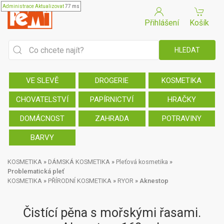
Administrace
Aktualizovat
77 ms
Přihlášení
Košík
VE SLEVĚ
DROGERIE
KOSMETIKA
CHOVATELSTVÍ
PAPÍRNICTVÍ
HRAČKY
DOMÁCNOST
ZAHRADA
POTRAVINY
BARVY
KOSMETIKA
»
DÁMSKÁ KOSMETIKA
»
Pleťová kosmetika
»
Problematická pleť
KOSMETIKA
»
PŘÍRODNÍ KOSMETIKA
»
RYOR
»
Aknestop
Čistící pěna s mořskými řasami.