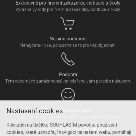
Exklusivně pro firemní zákazníky, instituce a školy
Výrazné výhody pro firemní zákazníky, instituce a školy.
Nejširší sortiment
Nenajdete-li vše, pokusíme se to pro vás objednat.
Podpora
Tým odborných zaměstnanců na telefonu vám poradí s nákupem.
Nastavení cookies
Spokojenost zaručena
Naše hodnocení na recenzních serverech jsou vysoká.
Kliknutím na tlačítko SOUHLASÍM povolíte používání
Provozováno na eShop řešení
AbsolutStore
.
cookies, které usnadňují navigaci na našem webu, pomáhají