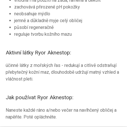
vhodná i na použití na záda, ramena a dekolt
zachovává přirozené pH pokožky
neobsahuje mýdlo
jemně a důkladně myje celý obličej
působí regeneračně
reguluje tvorbu kožního mazu
Aktivní látky Ryor Aknestop:
účinné látky z mořských řas - redukují a citlivě odstraňují
přebytečný kožní maz, dlouhodobě udržují matný vzhled a
vláčnost pleti.
Jak používat Ryor Aknestop:
Naneste každé ráno a/nebo večer na navlhčený obličej a
napěňte. Poté opláchněte.