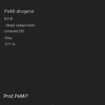
PeMi drogerie
s.r.o
- Sklad, výdejní místo
Lhotecká 292
Dřísy
277 14
Proč PeMi?