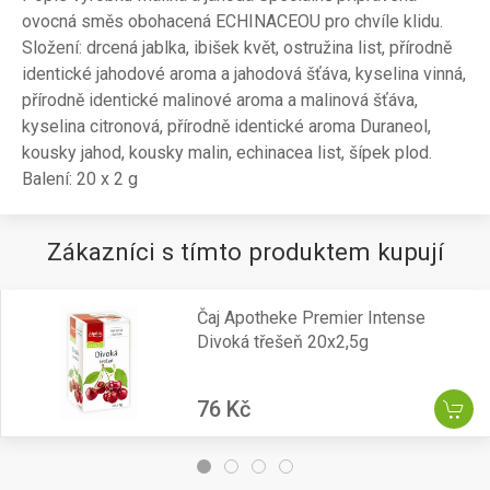
ovocná směs obohacená ECHINACEOU pro chvíle klidu.
Složení: drcená jablka, ibišek květ, ostružina list, přírodně
identické jahodové aroma a jahodová šťáva, kyselina vinná,
přírodně identické malinové aroma a malinová šťáva,
kyselina citronová, přírodně identické aroma Duraneol,
kousky jahod, kousky malin, echinacea list, šípek plod.
Balení: 20 x 2 g
Zákazníci s tímto produktem kupují
Čaj Apotheke Premier Intense
Divoká třešeň 20x2,5g
76 Kč