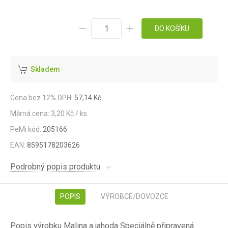
DO KOŠÍKU
Skladem
Cena bez 12% DPH:
57,14 Kč
Měrná cena: 3,20 Kč / ks.
PeMi kód:
205166
EAN:
8595178203626
Podrobný popis produktu
POPIS
VÝROBCE/DOVOZCE
Popis výrobku Malina a jahoda Speciálně připravená