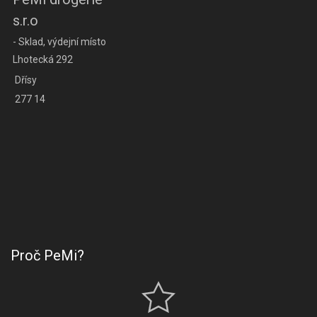
s.r.o
- Sklad, výdejní místo
Lhotecká 292
Dřísy
277 14
Proč PeMi?