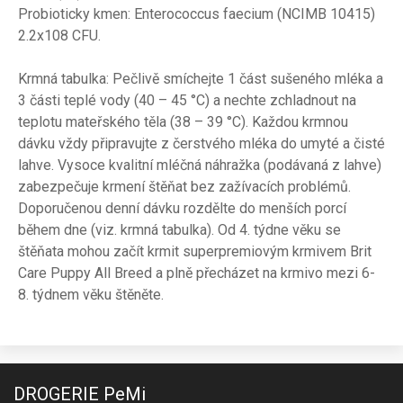
Probioticky kmen: Enterococcus faecium (NCIMB 10415)
2.2x108 CFU.
Krmná tabulka: Pečlivě smíchejte 1 část sušeného mléka a
3 části teplé vody (40 – 45 °C) a nechte zchladnout na
teplotu mateřského těla (38 – 39 °C). Každou krmnou
dávku vždy připravujte z čerstvého mléka do umyté a čisté
lahve. Vysoce kvalitní mléčná náhražka (podávaná z lahve)
zabezpečuje krmení štěňat bez zažívacích problémů.
Doporučenou denní dávku rozdělte do menších porcí
během dne (viz. krmná tabulka). Od 4. týdne věku se
štěňata mohou začít krmit superpremiovým krmivem Brit
Care Puppy All Breed a plně přecházet na krmivo mezi 6-
8. týdnem věku štěněte.
DROGERIE PeMi