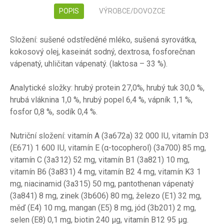
POPIS
VÝROBCE/DOVOZCE
Složení: sušené odstředěné mléko, sušená syrovátka,
kokosový olej, kaseinát sodný, dextrosa, fosforečnan
vápenatý, uhličitan vápenatý. (laktosa – 33 %).
Analytické složky: hrubý protein 27,0%, hrubý tuk 30,0 %,
hrubá vláknina 1,0 %, hrubý popel 6,4 %, vápník 1,1 %,
fosfor 0,8 %, sodík 0,4 %.
Nutriční složení: vitamín A (3a672a) 32 000 IU, vitamín D3
(E671) 1 600 IU, vitamín E (α-tocopherol) (3a700) 85 mg,
vitamín C (3a312) 52 mg, vitamín B1 (3a821) 10 mg,
vitamín B6 (3a831) 4 mg, vitamín B2 4 mg, vitamín K3 1
mg, niacinamid (3a315) 50 mg, pantothenan vápenatý
(3a841) 8 mg, zinek (3b606) 80 mg, železo (E1) 32 mg,
měď (E4) 10 mg, mangan (E5) 8 mg, jód (3b201) 2 mg,
selen (E8) 0,1 mg, biotin 240 μg, vitamín B12 95 μg.