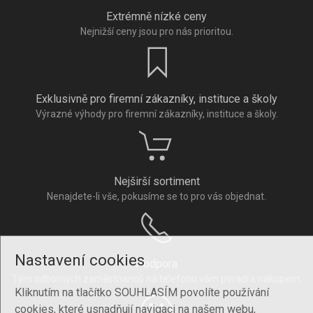
Extrémně nízké ceny
Nejnižší ceny jsou pro nás prioritou.
Exklusivně pro firemní zákazníky, instituce a školy
Výrazné výhody pro firemní zákazníky, instituce a školy.
Nejširší sortiment
Nenajdete-li vše, pokusíme se to pro vás objednat.
Nastavení cookies
Podpora
Tým odborných zaměstnanců na telefonu vám poradí s nákupem.
Kliknutím na tlačítko SOUHLASÍM povolíte používání
cookies, které usnadňují navigaci na našem webu,