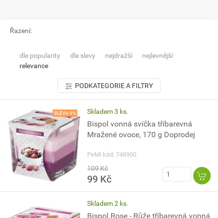
Řazení:
dle popularity
dle slevy
nejdražší
nejlevnější
relevance
PODKATEGORIE A FILTRY
Skladem 3 ks.
SLEVA 9%
Bispol vonná svíčka tříbarevná
Mražené ovoce, 170 g Doprodej
PeMi kód: 748900
109 Kč
99 Kč
Skladem 2 ks.
Bispol Rose - Růže tříbarevná vonná