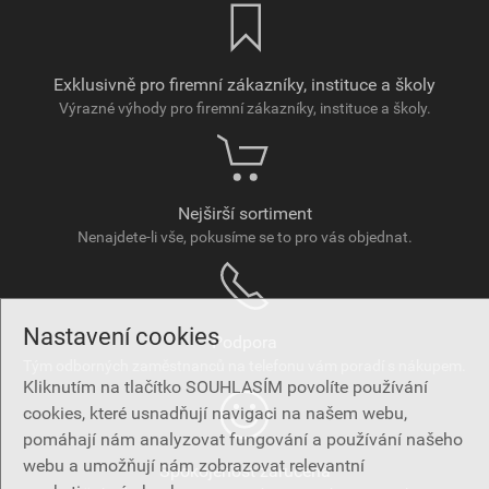
Exklusivně pro firemní zákazníky, instituce a školy
Výrazné výhody pro firemní zákazníky, instituce a školy.
Nejširší sortiment
Nenajdete-li vše, pokusíme se to pro vás objednat.
Nastavení cookies
Podpora
Tým odborných zaměstnanců na telefonu vám poradí s nákupem.
Kliknutím na tlačítko SOUHLASÍM povolíte používání
cookies, které usnadňují navigaci na našem webu,
pomáhají nám analyzovat fungování a používání našeho
webu a umožňují nám zobrazovat relevantní
Spokojenost zaručena