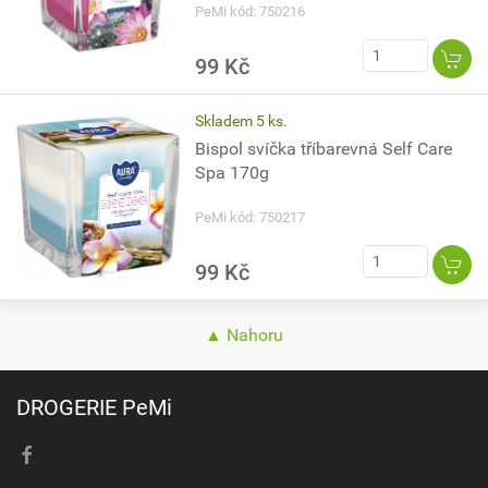
PeMi kód: 750216
99 Kč
Skladem 5 ks.
Bispol svíčka tříbarevná Self Care
Spa 170g
PeMi kód: 750217
99 Kč
▲ Nahoru
DROGERIE PeMi