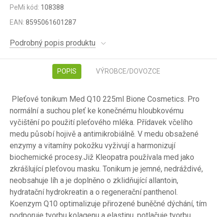
PeMi kód:
108388
EAN:
8595061601287
Podrobný popis produktu
POPIS
VÝROBCE/DOVOZCE
Pleťové tonikum Med Q10 225ml Bione Cosmetics. Pro
normální a suchou pleť ke konečnému hloubkovému
vyčištění po použití pleťového mléka. Přídavek včelího
medu působí hojivě a antimikrobiálně. V medu obsažené
enzymy a vitamíny pokožku vyživují a harmonizují
biochemické procesy.Již Kleopatra používala med jako
zkrášlující pleťovou masku. Tonikum je jemné, nedráždivé,
neobsahuje líh a je doplněno o zklidňující allantoin,
hydratační hydrokreatin a o regenerační panthenol.
Koenzym Q10 optimalizuje přirozené buněčné dýchání, tím
podporuje tvorbu kolagenu a elastinu, potlačuje tvorbu