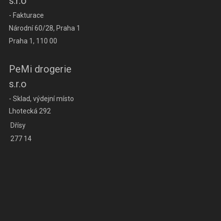
s.r.o
- Fakturace
Národní 60/28, Praha 1
Praha 1, 110 00
PeMi drogerie
s.r.o
- Sklad, výdejní místo
Lhotecká 292
Dřísy
277 14