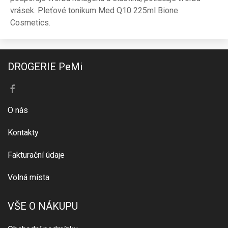
vrásek. Pleťové tonikum Med Q10 225ml Bione
Cosmetics.
DROGERIE PeMi
O nás
Kontakty
Fakturační údaje
Volná místa
VŠE O NÁKUPU