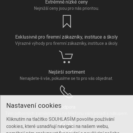
Extrémně nízké ceny
Nejnižší ceny jsou pro nás prioritou.
Exklusivně pro firemní zákazníky, instituce a školy
Výrazné výhody pro firemní zákazníky, instituce a školy.
Nejširší sortiment
Nenajdete-li vše, pokusíme se to pro vás objednat.
Nastavení cookies
Podpora
Tým odborných zaměstnanců na telefonu vám poradí s nákupem.
Kliknutím na tlačítko SOUHLASÍM povolíte používání
cookies, které usnadňují navigaci na našem webu,