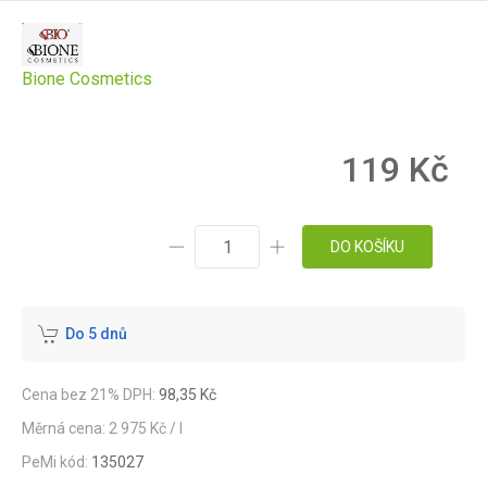
Bione Cosmetics
119 Kč
DO KOŠÍKU
Do 5 dnů
Cena bez 21% DPH:
98,35 Kč
Měrná cena: 2 975 Kč / l
PeMi kód:
135027