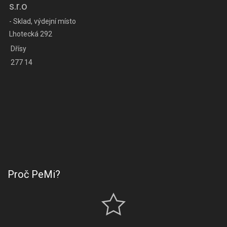
s.r.o
- Sklad, výdejní místo
Lhotecká 292
Dřísy
277 14
Proč PeMi?