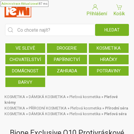
Administrace
Aktualizovat
87 ms
Přihlášení
Košík
VE SLEVĚ
DROGERIE
KOSMETIKA
CHOVATELSTVÍ
PAPÍRNICTVÍ
HRAČKY
DOMÁCNOST
ZAHRADA
POTRAVINY
BARVY
KOSMETIKA
»
DÁMSKÁ KOSMETIKA
»
Pleťová kosmetika
»
Pleťové
krémy
KOSMETIKA
»
PŘÍRODNÍ KOSMETIKA
»
Pleťová kosmetika
»
Přírodní séra
KOSMETIKA
»
DÁMSKÁ KOSMETIKA
»
Pleťová kosmetika
»
Pleťová séra
Bione Exclusive Q10 Protivráskové