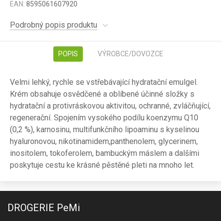
EAN:
8595061607920
Podrobný popis produktu
POPIS
VÝROBCE/DOVOZCE
Velmi lehký, rychle se vstřebávající hydratační emulgel.
Krém obsahuje osvědčené a oblíbené účinné složky s
hydratační a protivráskovou aktivitou, ochranné, zvláčňující,
regenerační. Spojením vysokého podílu koenzymu Q10
(0,2 %), karnosinu, multifunkčního lipoaminu s kyselinou
hyaluronovou, nikotinamidem,panthenolem, glycerinem,
inositolem, tokoferolem, bambuckým máslem a dalšími
poskytuje cestu ke krásné pěstěné pleti na mnoho let.
DROGERIE PeMi