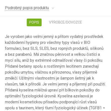
Podrobný popis produktu
POPIS
VÝROBCE/DOVOZCE
Je vyroben jako velmi jemný a přitom vydatný prostředek
každodenní hygieny pro všechny typy vlasů v BIO
formulaci, bez SLS, SLES, bez ropných produktů, silikonů
a bez parabenů. Má značnou pěnivost a velkou čistící a
mycí sílu, aniž by extrémně odmašťoval vlasy či pokožku.
Přidané betainy spolu s rostlinným lecitinem zanechají
pokožku umytou, vláčnou a přirozenou, vlasy příjemně
změkčí. Užitnými vlastnostmi je šampon šetrný jak k
vlasům, tak k přírodě. Je velmi jemný a příjemný při použití.
Přidaná kyselina mléčná upraví pH bílkovin pokožky do
optimální fyziologické úrovně. Kyselina azelaová je
moderní kosmetickou přísadou podporující růst vlasů
spolu s taurinem, který tlumí fyziologický účinek (TGFB1 =