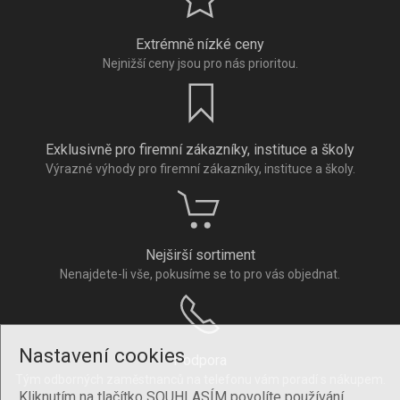
Extrémně nízké ceny
Nejnižší ceny jsou pro nás prioritou.
Exklusivně pro firemní zákazníky, instituce a školy
Výrazné výhody pro firemní zákazníky, instituce a školy.
Nejširší sortiment
Nenajdete-li vše, pokusíme se to pro vás objednat.
Nastavení cookies
Podpora
Tým odborných zaměstnanců na telefonu vám poradí s nákupem.
Kliknutím na tlačítko SOUHLASÍM povolíte používání