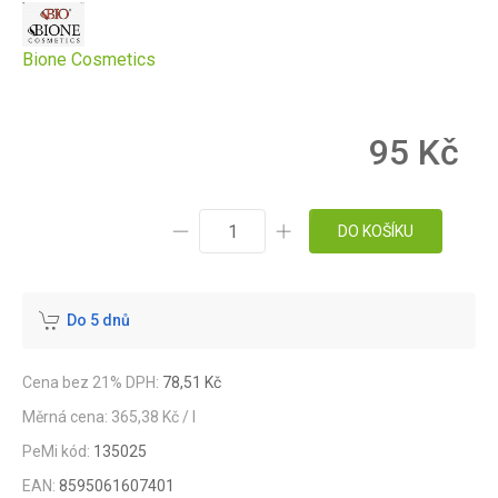
Bione Cosmetics
95 Kč
DO KOŠÍKU
Do 5 dnů
Cena bez 21% DPH:
78,51 Kč
Měrná cena: 365,38 Kč / l
PeMi kód:
135025
EAN:
8595061607401