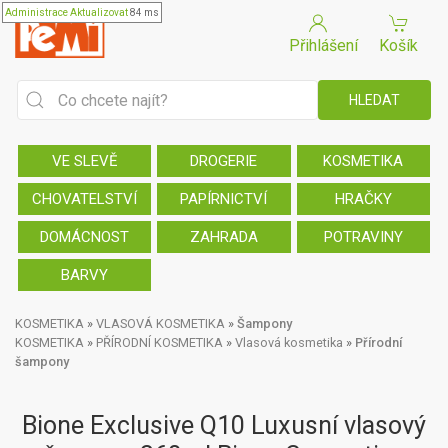
Administrace
Aktualizovat
84 ms
Přihlášení
Košík
VE SLEVĚ
DROGERIE
KOSMETIKA
CHOVATELSTVÍ
PAPÍRNICTVÍ
HRAČKY
DOMÁCNOST
ZAHRADA
POTRAVINY
BARVY
KOSMETIKA
»
VLASOVÁ KOSMETIKA
»
Šampony
KOSMETIKA
»
PŘÍRODNÍ KOSMETIKA
»
Vlasová kosmetika
»
Přírodní
šampony
Bione Exclusive Q10 Luxusní vlasový