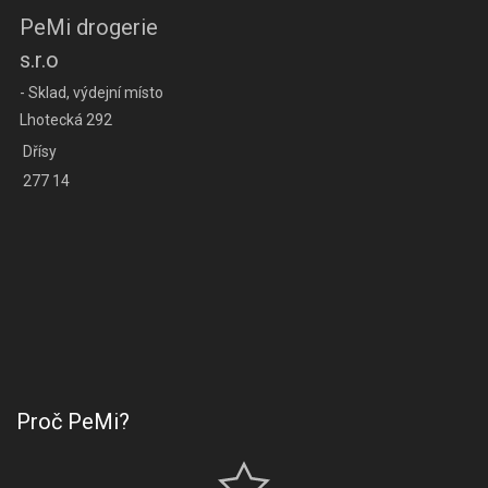
PeMi drogerie
s.r.o
- Sklad, výdejní místo
Lhotecká 292
Dřísy
277 14
Proč PeMi?