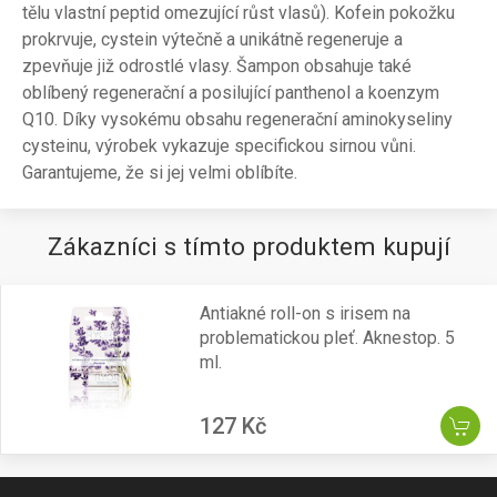
tělu vlastní peptid omezující růst vlasů). Kofein pokožku
prokrvuje, cystein výtečně a unikátně regeneruje a
zpevňuje již odrostlé vlasy. Šampon obsahuje také
oblíbený regenerační a posilující panthenol a koenzym
Q10. Díky vysokému obsahu regenerační aminokyseliny
cysteinu, výrobek vykazuje specifickou sirnou vůni.
Garantujeme, že si jej velmi oblíbíte.
Zákazníci s tímto produktem kupují
Antiakné roll-on s irisem na
problematickou pleť. Aknestop. 5
ml.
127 Kč