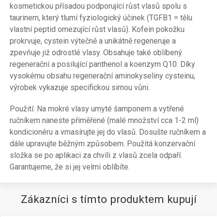
kosmetickou přísadou podporující růst vlasů spolu s
taurinem, který tlumí fyziologický účinek (TGFB1 = tělu
vlastní peptid omezující růst vlasů). Kofein pokožku
prokrvuje, cystein výtečně a unikátně regeneruje a
zpevňuje již odrostlé vlasy. Obsahuje také oblíbený
regenerační a posilující panthenol a koenzym Q10. Díky
vysokému obsahu regenerační aminokyseliny cysteinu,
výrobek vykazuje specifickou sirnou vůni.
Použití: Na mokré vlasy umyté šamponem a vytřené
ručníkem naneste přiměřené (malé množství cca 1-2 ml)
kondicionéru a vmasírujte jej do vlasů. Dosušte ručníkem a
dále upravujte běžným způsobem. Použitá konzervační
složka se po aplikaci za chvíli z vlasů zcela odpaří.
Garantujeme, že si jej velmi oblíbíte.
Zákazníci s tímto produktem kupují