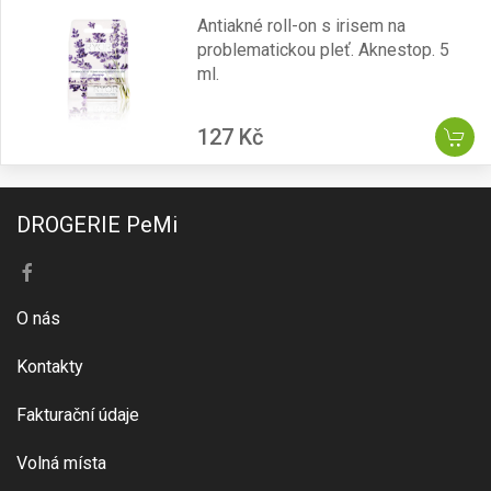
Antiakné roll-on s irisem na
problematickou pleť. Aknestop. 5
ml.
127 Kč
DROGERIE PeMi
O nás
Kontakty
Fakturační údaje
Volná místa