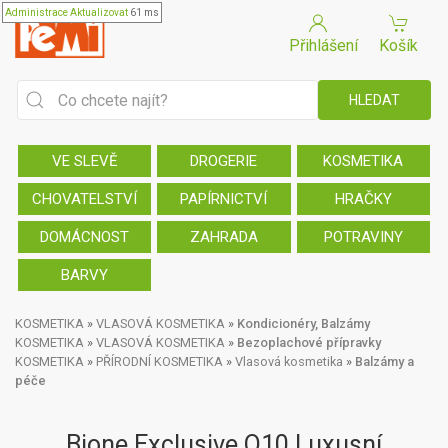
Administrace
Aktualizovat
61 ms
Přihlášení
Košík
VE SLEVĚ
DROGERIE
KOSMETIKA
CHOVATELSTVÍ
PAPÍRNICTVÍ
HRAČKY
DOMÁCNOST
ZAHRADA
POTRAVINY
BARVY
KOSMETIKA
»
VLASOVÁ KOSMETIKA
»
Kondicionéry, Balzámy
KOSMETIKA
»
VLASOVÁ KOSMETIKA
»
Bezoplachové přípravky
KOSMETIKA
»
PŘÍRODNÍ KOSMETIKA
»
Vlasová kosmetika
»
Balzámy a
péče
Bione Exclusive Q10 Luxusní