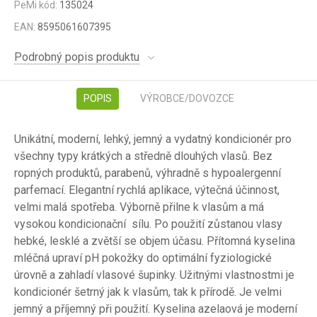
PeMi kód:
135024
EAN:
8595061607395
Podrobný popis produktu
POPIS
VÝROBCE/DOVOZCE
Unikátní, moderní, lehký, jemný a vydatný kondicionér pro
všechny typy krátkých a středně dlouhých vlasů. Bez
ropných produktů, parabenů, výhradně s hypoalergenní
parfemací. Elegantní rychlá aplikace, výtečná účinnost,
velmi malá spotřeba. Výborně přilne k vlasům a má
vysokou kondicionační sílu. Po použití zůstanou vlasy
hebké, lesklé a zvětší se objem účasu. Přítomná kyselina
mléčná upraví pH pokožky do optimální fyziologické
úrovně a zahladí vlasové šupinky. Užitnými vlastnostmi je
kondicionér šetrný jak k vlasům, tak k přírodě. Je velmi
jemný a příjemný při použití. Kyselina azelaová je moderní