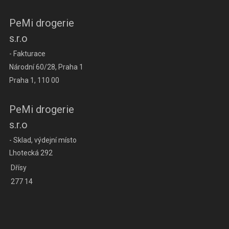
PeMi drogerie
s.r.o
- Fakturace
Národní 60/28, Praha 1
Praha 1, 110 00
PeMi drogerie
s.r.o
- Sklad, výdejní místo
Lhotecká 292
Dřísy
277 14