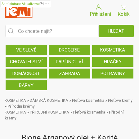
Administrace
Aktualizovat
74 ms
Přihlášení
Košík
VE SLEVĚ
DROGERIE
KOSMETIKA
CHOVATELSTVÍ
PAPÍRNICTVÍ
HRAČKY
DOMÁCNOST
ZAHRADA
POTRAVINY
BARVY
KOSMETIKA
»
DÁMSKÁ KOSMETIKA
»
Pleťová kosmetika
»
Pleťové krémy
»
Přírodní krémy
KOSMETIKA
»
PŘÍRODNÍ KOSMETIKA
»
Pleťová kosmetika
»
Přírodní
krémy
Bione Arganový olej + Karité