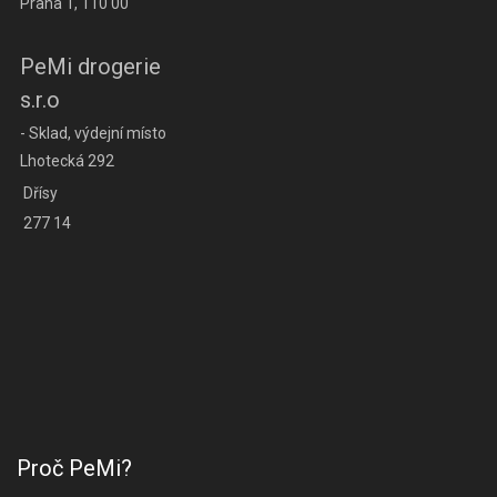
Praha 1, 110 00
PeMi drogerie
s.r.o
- Sklad, výdejní místo
Lhotecká 292
Dřísy
277 14
Proč PeMi?