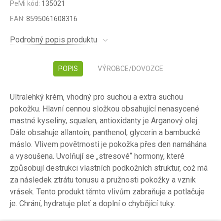
PeMi kód:
135021
EAN:
8595061608316
Podrobný popis produktu
POPIS
VÝROBCE/DOVOZCE
Ultralehký krém, vhodný pro suchou a extra suchou
pokožku. Hlavní cennou složkou obsahující nenasycené
mastné kyseliny, squalen, antioxidanty je Arganový olej.
Dále obsahuje allantoin, panthenol, glycerin a bambucké
máslo. Vlivem povětrnosti je pokožka přes den namáhána
a vysoušena. Uvolňují se „stresové“ hormony, které
způsobují destrukci vlastních podkožních struktur, což má
za následek ztrátu tonusu a pružnosti pokožky a vznik
vrásek. Tento produkt těmto vlivům zabraňuje a potlačuje
je. Chrání, hydratuje pleť a doplní o chybějící tuky.