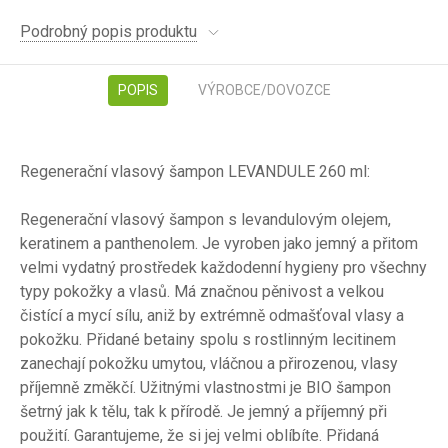
Podrobný popis produktu
POPIS
VÝROBCE/DOVOZCE
Regenerační vlasový šampon LEVANDULE 260 ml:
Regenerační vlasový šampon s levandulovým olejem,
keratinem a panthenolem. Je vyroben jako jemný a přitom
velmi vydatný prostředek každodenní hygieny pro všechny
typy pokožky a vlasů. Má značnou pěnivost a velkou
čistící a mycí sílu, aniž by extrémně odmašťoval vlasy a
pokožku. Přidané betainy spolu s rostlinným lecitinem
zanechají pokožku umytou, vláčnou a přirozenou, vlasy
příjemně změkčí. Užitnými vlastnostmi je BIO šampon
šetrný jak k tělu, tak k přírodě. Je jemný a příjemný při
použití. Garantujeme, že si jej velmi oblíbíte. Přidaná