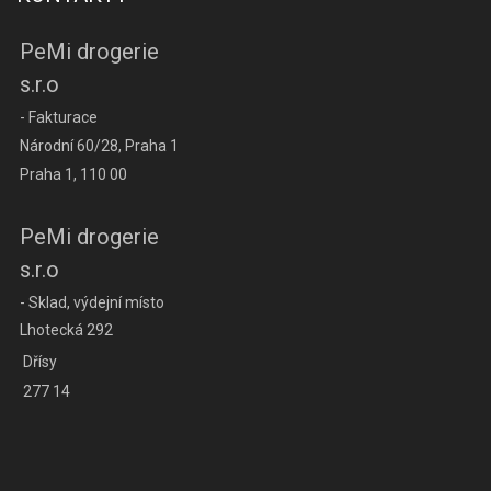
PeMi drogerie
s.r.o
- Fakturace
Národní 60/28, Praha 1
Praha 1, 110 00
PeMi drogerie
s.r.o
- Sklad, výdejní místo
Lhotecká 292
Dřísy
277 14