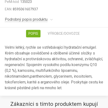
PeMi kód:
135023
EAN:
8595061607937
Podrobný popis produktu
POPIS
VÝROBCE/DOVOZCE
Velmi lehký, rychle se vstřebávající hydratační emulgel.
Krém obsahuje osvědčené a oblíbené účinné složky s
hydratační a protivráskovou aktivitou, ochranné, zvláčňující,
regenerační. Spojením vysokého podílu koenzymu Q10
(0,2 %), karnosinu, multifunkčního lipoaminu,
nikotinamidem,panthenolem, glycerinem, inositolem,
tokoferolem, karité a arganového oleje. Poskytuje cestu ke
krásné pěstěné pleti na mnoho let.
Zákazníci s tímto produktem kupují