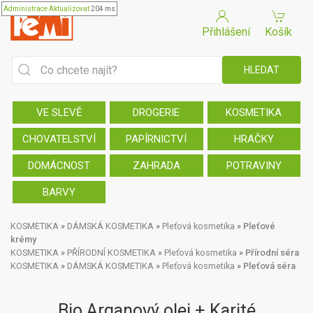
Administrace
Aktualizovat
204 ms
Přihlášení
Košík
VE SLEVĚ
DROGERIE
KOSMETIKA
CHOVATELSTVÍ
PAPÍRNICTVÍ
HRAČKY
DOMÁCNOST
ZAHRADA
POTRAVINY
BARVY
KOSMETIKA
»
DÁMSKÁ KOSMETIKA
»
Pleťová kosmetika
»
Pleťové
krémy
KOSMETIKA
»
PŘÍRODNÍ KOSMETIKA
»
Pleťová kosmetika
»
Přírodní séra
KOSMETIKA
»
DÁMSKÁ KOSMETIKA
»
Pleťová kosmetika
»
Pleťová séra
Bio Arganový olej + Karité