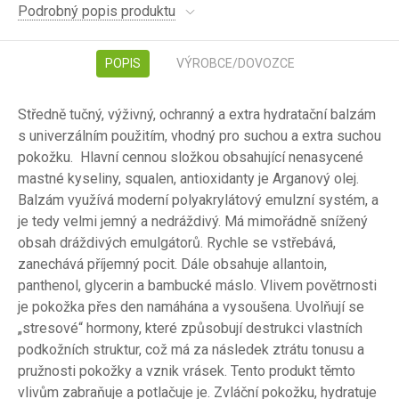
Podrobný popis produktu
POPIS
VÝROBCE/DOVOZCE
Středně tučný, výživný, ochranný a extra hydratační balzám
s univerzálním použitím, vhodný pro suchou a extra suchou
pokožku. Hlavní cennou složkou obsahující nenasycené
mastné kyseliny, squalen, antioxidanty je Arganový olej.
Balzám využívá moderní polyakrylátový emulzní systém, a
je tedy velmi jemný a nedráždivý. Má mimořádně snížený
obsah dráždivých emulgátorů. Rychle se vstřebává,
zanechává příjemný pocit. Dále obsahuje allantoin,
panthenol, glycerin a bambucké máslo. Vlivem povětrnosti
je pokožka přes den namáhána a vysoušena. Uvolňují se
„stresové“ hormony, které způsobují destrukci vlastních
podkožních struktur, což má za následek ztrátu tonusu a
pružnosti pokožky a vznik vrásek. Tento produkt těmto
vlivům zabraňuje a potlačuje je. Zvláční pokožku, hydratuje