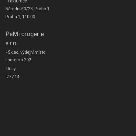
- Fakturace
Národní 60/28, Praha 1
Praha 1, 110 00
PeMi drogerie
s.r.o
- Sklad, výdejní místo
Lhotecká 292
Dřísy
277 14