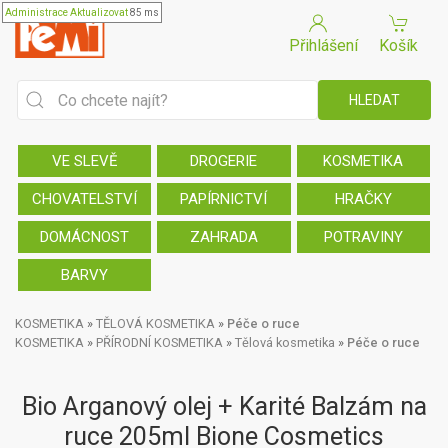
Administrace
Aktualizovat
85 ms
Přihlášení
Košík
VE SLEVĚ
DROGERIE
KOSMETIKA
CHOVATELSTVÍ
PAPÍRNICTVÍ
HRAČKY
DOMÁCNOST
ZAHRADA
POTRAVINY
BARVY
KOSMETIKA
»
TĚLOVÁ KOSMETIKA
»
Péče o ruce
KOSMETIKA
»
PŘÍRODNÍ KOSMETIKA
»
Tělová kosmetika
»
Péče o ruce
Bio Arganový olej + Karité Balzám na
ruce 205ml Bione Cosmetics