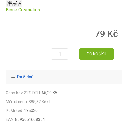
Bione Cosmetics
79 Kč
DO KOŠÍKU
Do 5 dnů
Cena bez 21% DPH:
65,29 Kč
Měrná cena: 385,37 Kč / l
PeMi kód:
135020
EAN:
8595061608354