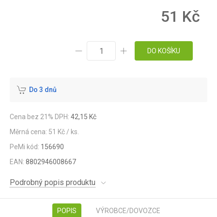
51 Kč
DO KOŠÍKU
Do 3 dnů
Cena bez 21% DPH:
42,15 Kč
Měrná cena: 51 Kč / ks.
PeMi kód:
156690
EAN:
8802946008667
Podrobný popis produktu
POPIS
VÝROBCE/DOVOZCE