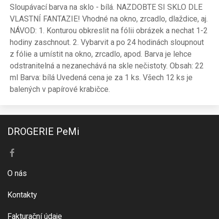
Sloupávací barva na sklo - bílá. NAZDOBTE SI SKLO DLE
VLASTNÍ FANTAZIE! Vhodné na okno, zrcadlo, dlaždice, aj.
NÁVOD: 1. Konturou obkreslit na fólii obrázek a nechat 1-2
hodiny zaschnout. 2. Vybarvit a po 24 hodinách sloupnout
z fólie a umístit na okno, zrcadlo, apod. Barva je lehce
odstranitelná a nezanechává na skle nečistoty. Obsah: 22
ml Barva: bílá Uvedená cena je za 1 ks. Všech 12 ks je
balených v papírové krabičce.
DROGERIE PeMi
O nás
Kontakty
Fakturační údaje