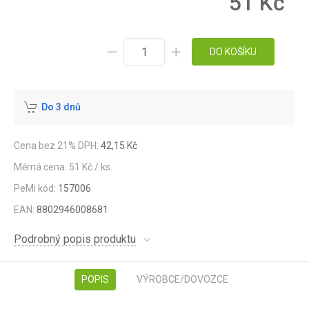
51 Kč
DO KOŠÍKU
Do 3 dnů
Cena bez 21% DPH:
42,15 Kč
Měrná cena: 51 Kč / ks.
PeMi kód:
157006
EAN:
8802946008681
Podrobný popis produktu
POPIS
VÝROBCE/DOVOZCE