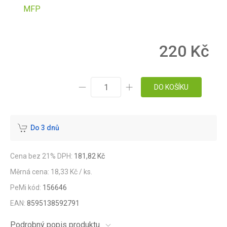
MFP
220 Kč
DO KOŠÍKU
Do 3 dnů
Cena bez 21% DPH:
181,82 Kč
Měrná cena: 18,33 Kč / ks.
PeMi kód:
156646
EAN:
8595138592791
Podrobný popis produktu