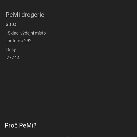
PeMi drogerie
s.r.o
- Sklad, výdejní místo
Lhotecká 292
Dřísy
277 14
Proč PeMi?