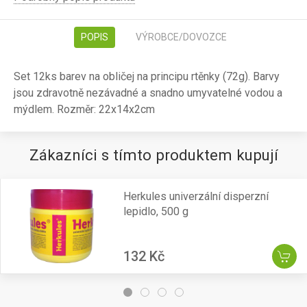
POPIS
VÝROBCE/DOVOZCE
Set 12ks barev na obličej na principu rtěnky (72g). Barvy
jsou zdravotně nezávadné a snadno umyvatelné vodou a
mýdlem. Rozměr: 22x14x2cm
Zákazníci s tímto produktem kupují
Herkules univerzální disperzní
lepidlo, 500 g
132 Kč