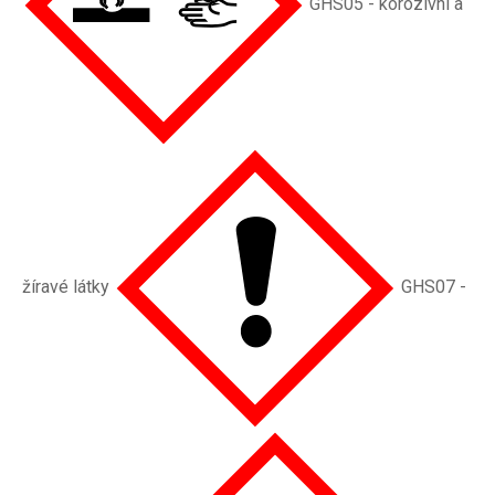
GHS05 - korozivní a
žíravé látky
GHS07 -