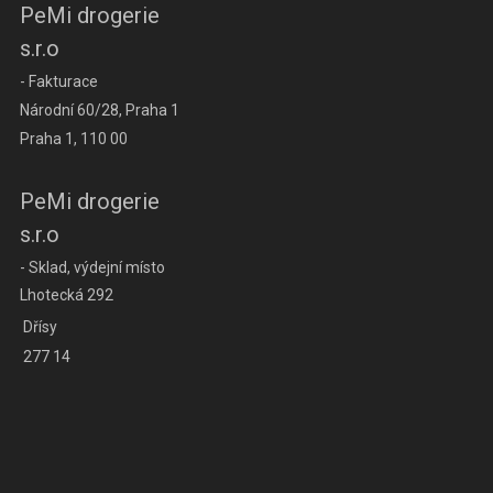
PeMi drogerie
s.r.o
- Fakturace
Národní 60/28, Praha 1
Praha 1, 110 00
PeMi drogerie
s.r.o
- Sklad, výdejní místo
Lhotecká 292
Dřísy
277 14