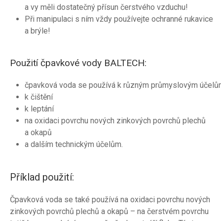
a vy měli dostatečný přísun čerstvého vzduchu!
Při manipulaci s ním vždy používejte ochranné rukavice
a brýle!
Použití čpavkové vody BALTECH:
čpavková voda se používá k různým průmyslovým účel
k čištění
k leptání
na oxidaci povrchu nových zinkových povrchů plechů
a okapů
a dalším technickým účelům.
Příklad použití:
Čpavková voda se také používá na oxidaci povrchu nových
zinkových povrchů plechů a okapů – na čerstvém povrchu