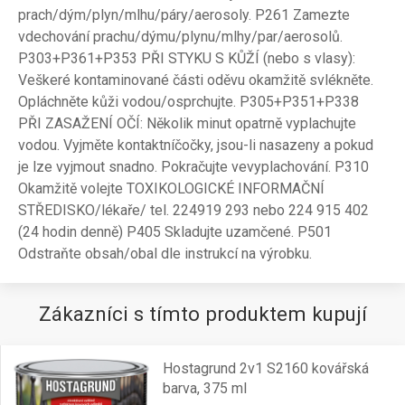
prach/dým/plyn/mlhu/páry/aerosoly. P261 Zamezte
vdechování prachu/dýmu/plynu/mlhy/par/aerosolů.
P303+P361+P353 PŘI STYKU S KŮŽÍ (nebo s vlasy):
Veškeré kontaminované části oděvu okamžitě svlékněte.
Opláchněte kůži vodou/osprchujte. P305+P351+P338
PŘI ZASAŽENÍ OČÍ: Několik minut opatrně vyplachujte
vodou. Vyjměte kontaktníčočky, jsou-li nasazeny a pokud
je lze vyjmout snadno. Pokračujte vevyplachování. P310
Okamžitě volejte TOXIKOLOGICKÉ INFORMAČNÍ
STŘEDISKO/lékaře/ tel. 224919 293 nebo 224 915 402
(24 hodin denně) P405 Skladujte uzamčené. P501
Odstraňte obsah/obal dle instrukcí na výrobku.
Zákazníci s tímto produktem kupují
Hostagrund 2v1 S2160 kovářská
barva, 375 ml