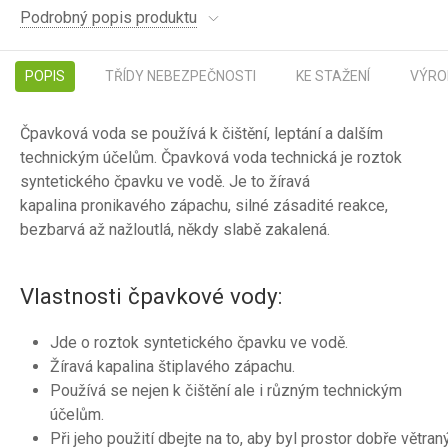
Podrobný popis produktu
POPIS
TŘÍDY NEBEZPEČNOSTI
KE STAŽENÍ
VÝRO
Čpavková voda se používá k čištění, leptání a dalším
technickým účelům. Čpavková voda technická je roztok
syntetického čpavku ve vodě. Je to žíravá
kapalina pronikavého zápachu, silné zásadité reakce,
bezbarvá až nažloutlá, někdy slabě zakalená.
Vlastnosti čpavkové vody:
Jde o roztok syntetického čpavku ve vodě.
Žíravá kapalina štiplavého zápachu.
Používá se nejen k čištění ale i různým technickým
účelům.
Při jeho použití dbejte na to, aby byl prostor dobře větran