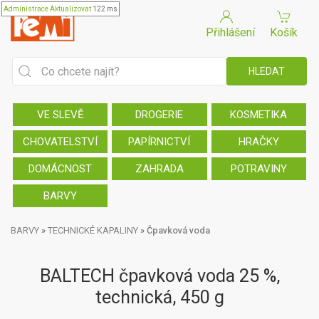
Administrace
Aktualizovat
122 ms
Přihlášení
Košík
VE SLEVĚ
DROGERIE
KOSMETIKA
CHOVATELSTVÍ
PAPÍRNICTVÍ
HRAČKY
DOMÁCNOST
ZAHRADA
POTRAVINY
BARVY
BARVY
»
TECHNICKÉ KAPALINY
»
Čpavková voda
BALTECH čpavková voda 25 %,
technická, 450 g