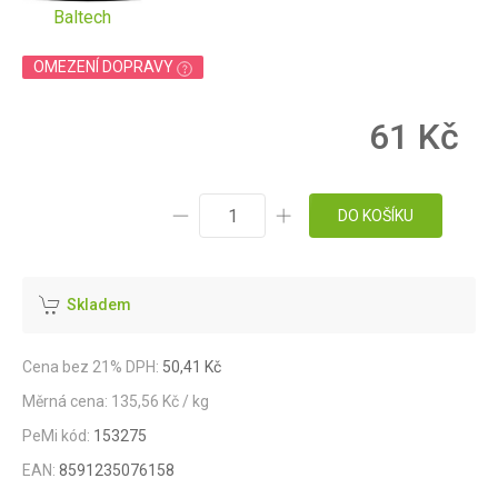
Baltech
OMEZENÍ DOPRAVY
61 Kč
DO KOŠÍKU
Skladem
Cena bez 21% DPH:
50,41 Kč
Měrná cena: 135,56 Kč / kg
PeMi kód:
153275
EAN:
8591235076158