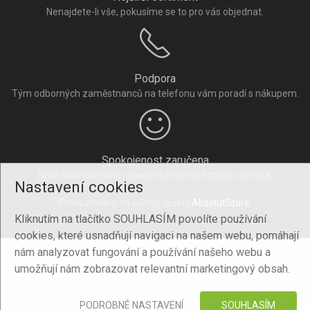
Nenajdete-li vše, pokusíme se to pro vás objednat.
Podpora
Tým odborných zaměstnanců na telefonu vám poradí s nákupem.
Spokojenost zaručena
Naše hodnocení na recenzních serverech jsou vysoká.
Nastavení cookies
Provozováno na eShop řešení
AbsolutStore
.
Kliknutím na tlačítko SOUHLASÍM povolíte používání
cookies, které usnadňují navigaci na našem webu, pomáhají
nám analyzovat fungování a používání našeho webu a
umožňují nám zobrazovat relevantní marketingový obsah.
PODROBNÉ NASTAVENÍ
SOUHLASÍM