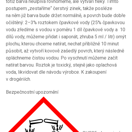
totiž barva neulpívá rovnoměrně, ale vytváří fleky. Tímto
postupem „zestaříme“ čerstvý zinek, takže posléze
na něm již barva bude držet normálně, a povrch bude dobře
očištěný: 2–3% roztokem čpavkové vody (25% čpavkovou
vodu zředíme s vodou v poměru 1 díl čpavkové vody a 10
dílů vody, můžeme přidat i saponát, zhruba 5 ml / litr) omýt
plochu, kterou chceme natírat, nechat přibližně 10 minut
působit, až vytvoří kovově zašedlý povrch, který následně
opláchneme čistou vodou. Po vyschnutí můžeme začít
natírat barvou. Roztok je toxický, stejně jako oplachová
voda, likvidovat dle návodu výrobce. K zakoupení
v drogériích.
Bezpečnostní upozornění