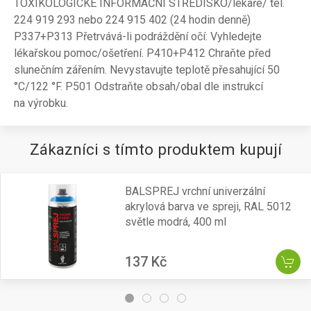
TOXIKOLOGICKÉ INFORMAČNÍ STŘEDISKO/lékaře/ tel.
224 919 293 nebo 224 915 402 (24 hodin denně)
P337+P313 Přetrvává-li podráždění očí: Vyhledejte
lékařskou pomoc/ošetření. P410+P412 Chraňte před
slunečním zářením. Nevystavujte teplotě přesahující 50
°C/122 °F. P501 Odstraňte obsah/obal dle instrukcí
na výrobku.
Zákazníci s tímto produktem kupují
BALSPREJ vrchní univerzální
akrylová barva ve spreji, RAL 5012
světle modrá, 400 ml
137 Kč