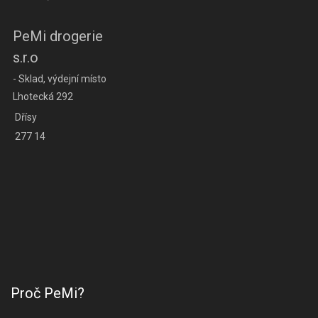
PeMi drogerie
s.r.o
- Sklad, výdejní místo
Lhotecká 292
Dřísy
277 14
Proč PeMi?