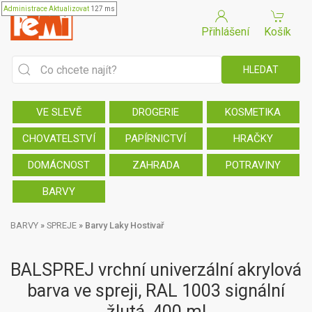
Administrace
Aktualizovat
127 ms
Přihlášení
Košík
VE SLEVĚ
DROGERIE
KOSMETIKA
CHOVATELSTVÍ
PAPÍRNICTVÍ
HRAČKY
DOMÁCNOST
ZAHRADA
POTRAVINY
BARVY
BARVY
»
SPREJE
»
Barvy Laky Hostivař
BALSPREJ vrchní univerzální akrylová
barva ve spreji, RAL 1003 signální
žlutá, 400 ml