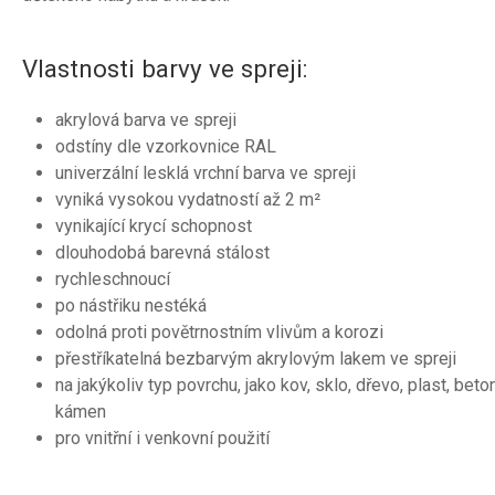
Vlastnosti barvy ve spreji:
akrylová barva ve spreji
odstíny dle vzorkovnice RAL
univerzální lesklá vrchní barva ve spreji
vyniká vysokou vydatností až 2 m²
vynikající krycí schopnost
dlouhodobá barevná stálost
rychleschnoucí
po nástřiku nestéká
odolná proti povětrnostním vlivům a korozi
přestříkatelná bezbarvým akrylovým lakem ve spreji
na jakýkoliv typ povrchu, jako kov, sklo, dřevo, plast, beton
kámen
pro vnitřní i venkovní použití