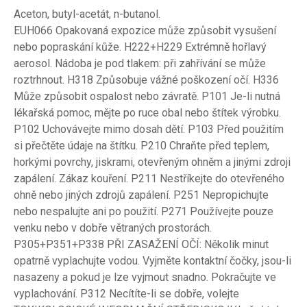
Aceton, butyl-acetát, n-butanol.
EUH066 Opakovaná expozice může způsobit vysušení
nebo popraskání kůže. H222+H229 Extrémně hořlavý
aerosol. Nádoba je pod tlakem: při zahřívání se může
roztrhnout. H318 Způsobuje vážné poškození očí. H336
Může způsobit ospalost nebo závratě. P101 Je-li nutná
lékařská pomoc, mějte po ruce obal nebo štítek výrobku.
P102 Uchovávejte mimo dosah dětí. P103 Před použitím
si přečtěte údaje na štítku. P210 Chraňte před teplem,
horkými povrchy, jiskrami, otevřeným ohněm a jinými zdroji
zapálení. Zákaz kouření. P211 Nestříkejte do otevřeného
ohně nebo jiných zdrojů zapálení. P251 Nepropichujte
nebo nespalujte ani po použití. P271 Používejte pouze
venku nebo v dobře větraných prostorách.
P305+P351+P338 PŘI ZASAŽENÍ OČÍ: Několik minut
opatrně vyplachujte vodou. Vyjměte kontaktní čočky, jsou-li
nasazeny a pokud je lze vyjmout snadno. Pokračujte ve
vyplachování. P312 Necítíte-li se dobře, volejte