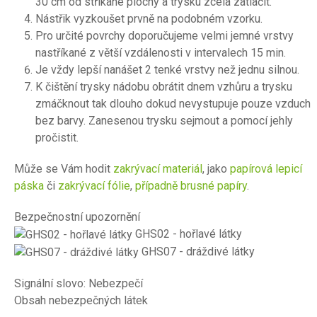
30 cm od stříkané plochy a trysku zcela zatlačit.
Nástřik vyzkoušet prvně na podobném vzorku.
Pro určité povrchy doporučujeme velmi jemné vrstvy
nastříkané z větší vzdálenosti v intervalech 15 min.
Je vždy lepší nanášet 2 tenké vrstvy než jednu silnou.
K čištění trysky nádobu obrátit dnem vzhůru a trysku
zmáčknout tak dlouho dokud nevystupuje pouze vzduch
bez barvy. Zanesenou trysku sejmout a pomocí jehly
pročistit.
Může se Vám hodit
zakrývací materiál
, jako
papírová lepicí
páska
či
zakrývací fólie
,
případně brusné papíry
.
Bezpečnostní upozornění
GHS02 - hořlavé látky
GHS07 - dráždivé látky
Signální slovo: Nebezpečí
Obsah nebezpečných látek