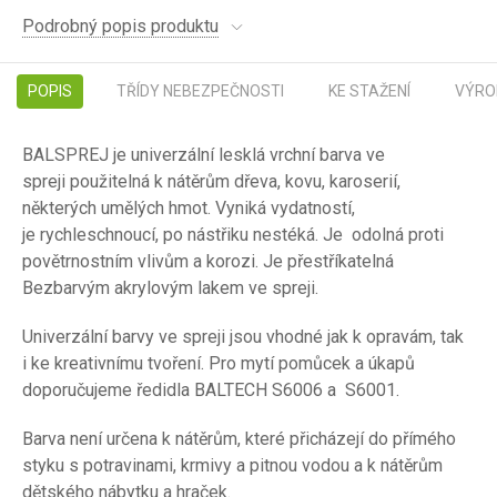
Podrobný popis produktu
POPIS
TŘÍDY NEBEZPEČNOSTI
KE STAŽENÍ
VÝRO
BALSPREJ je univerzální lesklá vrchní barva ve
spreji použitelná k nátěrům dřeva, kovu, karoserií,
některých umělých hmot. Vyniká vydatností,
je rychleschnoucí, po nástřiku nestéká. Je odolná proti
povětrnostním vlivům a korozi. Je přestříkatelná
Bezbarvým akrylovým lakem ve spreji.
Univerzální barvy ve spreji jsou vhodné jak k opravám, tak
i ke kreativnímu tvoření. Pro mytí pomůcek a úkapů
doporučujeme ředidla BALTECH S6006 a S6001.
Barva není určena k nátěrům, které přicházejí do přímého
styku s potravinami, krmivy a pitnou vodou a k nátěrům
dětského nábytku a hraček.