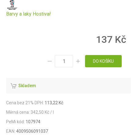
Barvy a laky Hostivař
137 Kč
DO KOŠÍKU
Skladem
Cena bez 21% DPH:
113,22 Kč
Měrná cena: 342,50 Kč / l
PeMi kód:
107974
EAN:
4009506091037