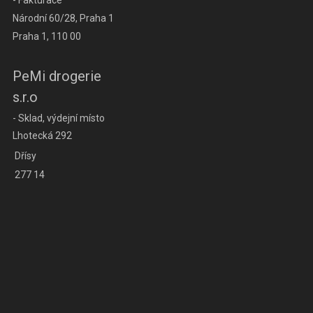
Národní 60/28, Praha 1
Praha 1, 110 00
PeMi drogerie
s.r.o
- Sklad, výdejní místo
Lhotecká 292
Dřísy
277 14