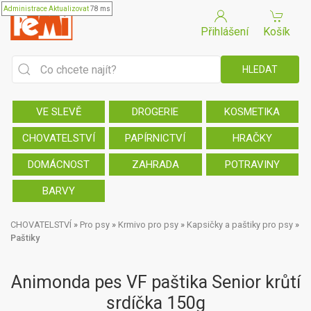
Administrace
Aktualizovat
78 ms
Přihlášení
Košík
VE SLEVĚ
DROGERIE
KOSMETIKA
CHOVATELSTVÍ
PAPÍRNICTVÍ
HRAČKY
DOMÁCNOST
ZAHRADA
POTRAVINY
BARVY
CHOVATELSTVÍ
»
Pro psy
»
Krmivo pro psy
»
Kapsičky a paštiky pro psy
»
Paštiky
Animonda pes VF paštika Senior krůtí
srdíčka 150g