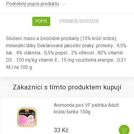
Podrobný popis produktu
POPIS
VÝROBCE/DOVOZCE
Složení: maso a živočišné produkty (15% krůtí srdce),
minerální látky Deklarované jakostní znaky: proteiny... 9,5%
tuk... 4% vláknina... 0,5% popel... 2% vlhkost... 82% vitamín
D3... 120 mj/kg vitamín E... 15 mg využitelná energie... 0,31
MJ na 100 g
Zákazníci s tímto produktem kupují
Animonda pes VF paštika Adult
krůta/šunka 150g
33 Kč