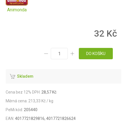
Animonda
32 Kč
DO KOŠÍKU
Skladem
Cena bez 12% DPH:
28,57 Kč
Měrná cena: 213,33 Kč / kg
PeMi kód:
205440
EAN:
4017721829816, 4017721826624